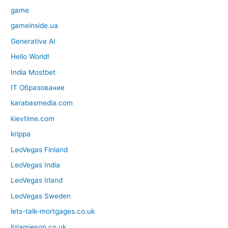
game
gameinside.ua
Generative AI
Hello World!
India Mostbet
IT Образование
karabasmedia.com
kievtime.com
krippa
LeoVegas Finland
LeoVegas India
LeoVegas Irland
LeoVegas Sweden
lets-talk-mortgages.co.uk
lizjamieson.co.uk