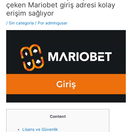
çeken Mariobet giriş adresi kolay
erişim sağlıyor
/
Sin categoría
/ Por
admingusar
Content
Lisans ve Güvenlik