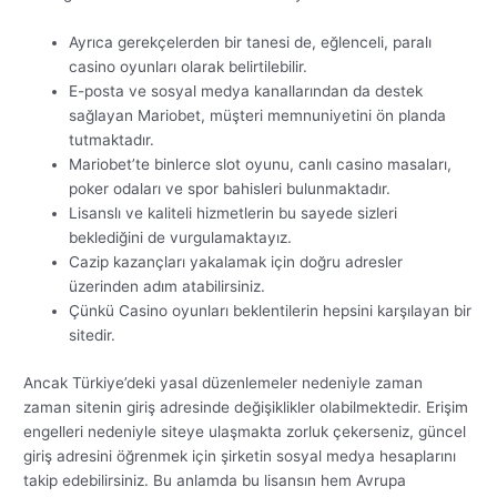
Ayrıca gerekçelerden bir tanesi de, eğlenceli, paralı
casino oyunları olarak belirtilebilir.
E-posta ve sosyal medya kanallarından da destek
sağlayan Mariobet, müşteri memnuniyetini ön planda
tutmaktadır.
Mariobet’te binlerce slot oyunu, canlı casino masaları,
poker odaları ve spor bahisleri bulunmaktadır.
Lisanslı ve kaliteli hizmetlerin bu sayede sizleri
beklediğini de vurgulamaktayız.
Cazip kazançları yakalamak için doğru adresler
üzerinden adım atabilirsiniz.
Çünkü Casino oyunları beklentilerin hepsini karşılayan bir
sitedir.
Ancak Türkiye’deki yasal düzenlemeler nedeniyle zaman
zaman sitenin giriş adresinde değişiklikler olabilmektedir. Erişim
engelleri nedeniyle siteye ulaşmakta zorluk çekerseniz, güncel
giriş adresini öğrenmek için şirketin sosyal medya hesaplarını
takip edebilirsiniz. Bu anlamda bu lisansın hem Avrupa