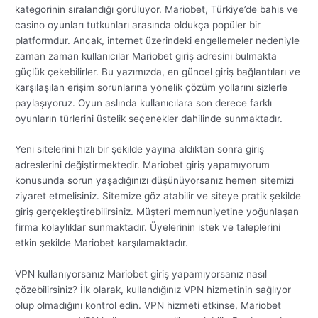
kategorinin sıralandığı görülüyor. Mariobet, Türkiye’de bahis ve
casino oyunları tutkunları arasında oldukça popüler bir
platformdur. Ancak, internet üzerindeki engellemeler nedeniyle
zaman zaman kullanıcılar Mariobet giriş adresini bulmakta
güçlük çekebilirler. Bu yazımızda, en güncel giriş bağlantıları ve
karşılaşılan erişim sorunlarına yönelik çözüm yollarını sizlerle
paylaşıyoruz. Oyun aslında kullanıcılara son derece farklı
oyunların türlerini üstelik seçenekler dahilinde sunmaktadır.
Yeni sitelerini hızlı bir şekilde yayına aldıktan sonra giriş
adreslerini değiştirmektedir. Mariobet giriş yapamıyorum
konusunda sorun yaşadığınızı düşünüyorsanız hemen sitemizi
ziyaret etmelisiniz. Sitemize göz atabilir ve siteye pratik şekilde
giriş gerçekleştirebilirsiniz. Müşteri memnuniyetine yoğunlaşan
firma kolaylıklar sunmaktadır. Üyelerinin istek ve taleplerini
etkin şekilde Mariobet karşılamaktadır.
VPN kullanıyorsanız Mariobet giriş yapamıyorsanız nasıl
çözebilirsiniz? İlk olarak, kullandığınız VPN hizmetinin sağlıyor
olup olmadığını kontrol edin. VPN hizmeti etkinse, Mariobet