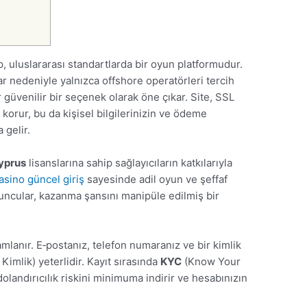
p, uluslararası standartlarda bir oyun platformudur.
ar nedeniyle yalnızca offshore operatörleri tercih
 güvenilir bir seçenek olarak öne çıkar. Site, SSL
 korur, bu da kişisel bilgilerinizin ve ödeme
 gelir.
yprus
lisanslarına sahip sağlayıcıların katkılarıyla
sino güncel giriş
sayesinde adil oyun ve şeffaf
yuncular, kazanma şansını manipüle edilmiş bir
lanır. E‑postanız, telefon numaranız ve bir kimlik
imlik) yeterlidir. Kayıt sırasında
KYC
(Know Your
olandırıcılık riskini minimuma indirir ve hesabınızın