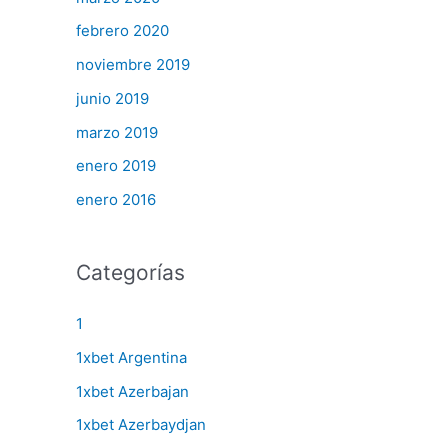
febrero 2020
noviembre 2019
junio 2019
marzo 2019
enero 2019
enero 2016
Categorías
1
1xbet Argentina
1xbet Azerbajan
1xbet Azerbaydjan