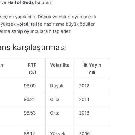
e
ve
Hall of Gods
bulunur.
çimi yapılabilir. Düşük volatilite oyunları sık
yüksek volatilite ise nadir ama büyük ödüller
jilerine sahip oyunculara hitap eder.
ans karşılaştırması
un
RTP
Volatilite
İlk Yayın
(%)
Yılı
96.09
Düşük
2012
96.21
Orta
2014
96.53
Orta
2018
88.12
Yüksek
2006