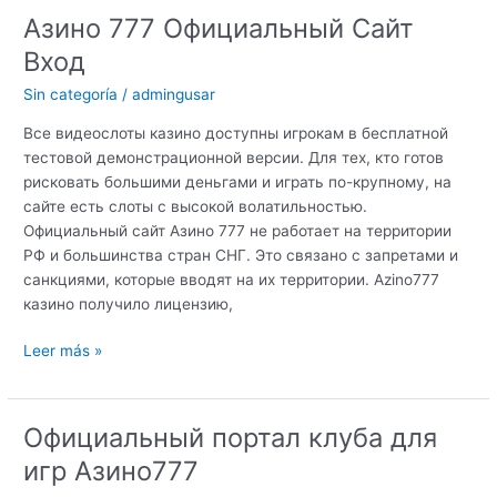
Азино 777 Официальный Сайт
Азино
777
Вход
Официальный
Sin categoría
/
admingusar
Сайт
Вход
Все видеослоты казино доступны игрокам в бесплатной
тестовой демонстрационной версии. Для тех, кто готов
рисковать большими деньгами и играть по-крупному, на
сайте есть слоты с высокой волатильностью.
Официальный сайт Азино 777 не работает на территории
РФ и большинства стран СНГ. Это связано с запретами и
санкциями, которые вводят на их территории. Azino777
казино получило лицензию,
Leer más »
Официальный портал клуба для
Официальный
портал
игр Азино777
клуба