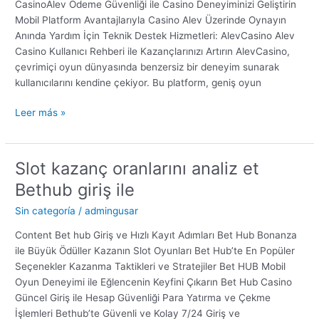
CasinoAlev Ödeme Güvenliği ile Casino Deneyiminizi Geliştirin
Mobil Platform Avantajlarıyla Casino Alev Üzerinde Oynayın
Anında Yardım İçin Teknik Destek Hizmetleri: AlevCasino Alev
Casino Kullanıcı Rehberi ile Kazançlarınızı Artırın AlevCasino,
çevrimiçi oyun dünyasında benzersiz bir deneyim sunarak
kullanıcılarını kendine çekiyor. Bu platform, geniş oyun
Leer más »
Slot kazanç oranlarını analiz et
Slot
kazanç
Bethub giriş ile
oranlarını
Sin categoría
/
admingusar
analiz
et
Content Bet hub Giriş ve Hızlı Kayıt Adımları Bet Hub Bonanza
Bethub
ile Büyük Ödüller Kazanın Slot Oyunları Bet Hub’te En Popüler
giriş
Seçenekler Kazanma Taktikleri ve Stratejiler Bet HUB Mobil
ile
Oyun Deneyimi ile Eğlencenin Keyfini Çıkarın Bet Hub Casino
Güncel Giriş ile Hesap Güvenliği Para Yatırma ve Çekme
İşlemleri Bethub’te Güvenli ve Kolay 7/24 Giriş ve