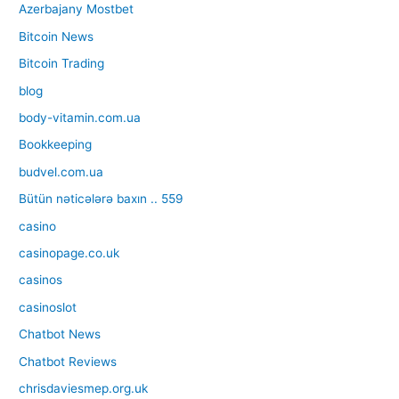
Azerbajany Mostbet
Bitcoin News
Bitcoin Trading
blog
body-vitamin.com.ua
Bookkeeping
budvel.com.ua
Bütün nəticələrə baxın .. 559
casino
casinopage.co.uk
casinos
casinoslot
Chatbot News
Chatbot Reviews
chrisdaviesmep.org.uk