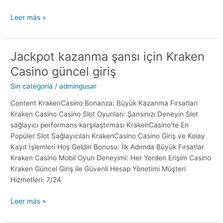
Leer más »
Jackpot kazanma şansı için Kraken
Jackpot
kazanma
Casino güncel giriş
şansı
Sin categoría
/
admingusar
için
Kraken
Content KrakenCasino Bonanza: Büyük Kazanma Fırsatları
Casino
Kraken Casino Casino Slot Oyunları: Şansınızı Deneyin Slot
güncel
sağlayıcı performans karşılaştırması KrakenCasino’te En
giriş
Popüler Slot Sağlayıcıları KrakenCasino Casino Giriş ve Kolay
Kayıt İşlemleri Hoş Geldin Bonusu: İlk Adımda Büyük Fırsatlar
Kraken Casino Mobil Oyun Deneyimi: Her Yerden Erişim Casino
Kraken Güncel Giriş ile Güvenli Hesap Yönetimi Müşteri
Hizmetleri: 7/24
Leer más »