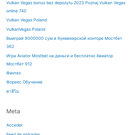
Vulkan Vegas bonus bez depozytu 2023 Poznaj Vulkan Vegas
online 740
Vulkan Vegas Poland
VulkanVegas Poland
Выиграй 9000000 сум в букмекерской конторе Мостбет
362
Игра Aviator Mostbet на деньги и бесплатно Авиатор
Мостбет 912
Финтех
Форекс Обучение
คาสิโน
Meta
Acceder
Feed de entradas