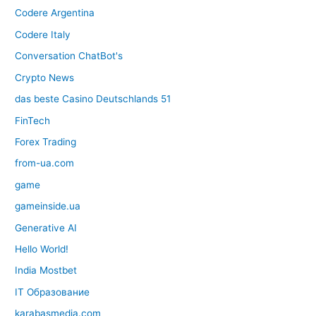
Codere Argentina
Codere Italy
Conversation ChatBot's
Crypto News
das beste Casino Deutschlands 51
FinTech
Forex Trading
from-ua.com
game
gameinside.ua
Generative AI
Hello World!
India Mostbet
IT Образование
karabasmedia.com