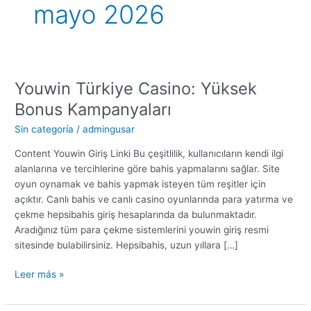
mayo 2026
Youwin Türkiye Casino: Yüksek
Youwin
Türkiye
Bonus Kampanyaları
Casino:
Sin categoría
/
admingusar
Yüksek
Bonus
Content Youwin Giriş Linki Bu çeşitlilik, kullanıcıların kendi ilgi
Kampanyaları
alanlarına ve tercihlerine göre bahis yapmalarını sağlar. Site
oyun oynamak ve bahis yapmak isteyen tüm reşitler için
açıktır. Canlı bahis ve canlı casino oyunlarında para yatırma ve
çekme hepsibahis giriş hesaplarında da bulunmaktadır.
Aradığınız tüm para çekme sistemlerini youwin giriş resmi
sitesinde bulabilirsiniz. Hepsibahis, uzun yıllara […]
Leer más »