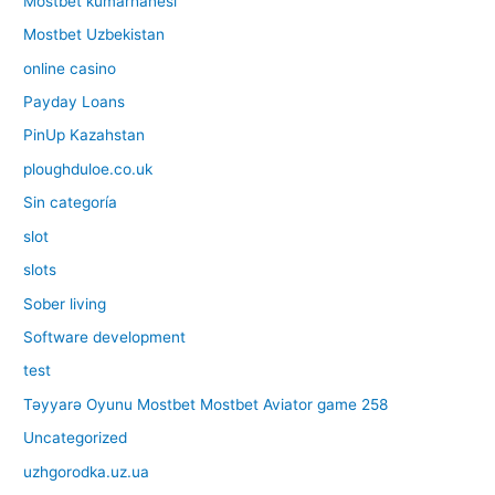
Mostbet kumarhanesi
Mostbet Uzbekistan
online casino
Payday Loans
PinUp Kazahstan
ploughduloe.co.uk
Sin categoría
slot
slots
Sober living
Software development
test
Təyyarə Oyunu Mostbet Mostbet Aviator game 258
Uncategorized
uzhgorodka.uz.ua