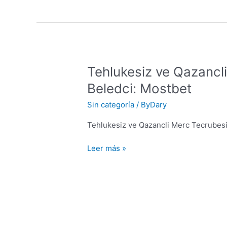
Tehlukesiz
Tehlukesiz ve Qazancl
ve
Beledci: Mostbet
Qazancli
Sin categoría
/
ByDary
Merc
Tecrubesi
Tehlukesiz ve Qazancli Merc Tecrubes
Ucun
Beledci:
Leer más »
Mostbet