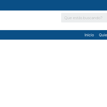
Inicio
Qui