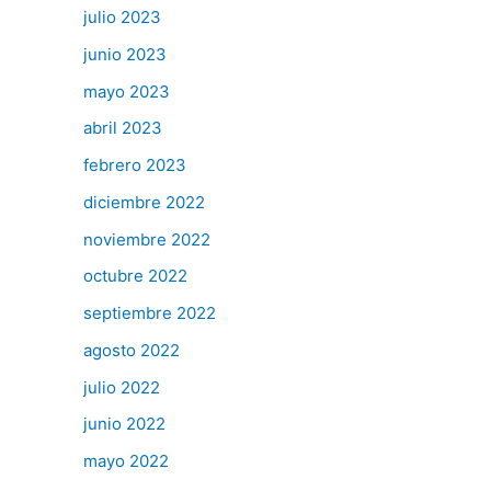
julio 2023
junio 2023
mayo 2023
abril 2023
febrero 2023
diciembre 2022
noviembre 2022
octubre 2022
septiembre 2022
agosto 2022
julio 2022
junio 2022
mayo 2022