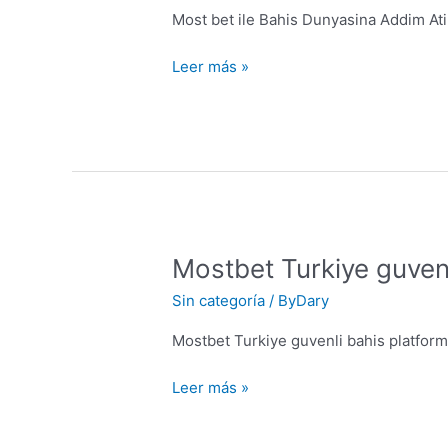
Bahis
Most bet ile Bahis Dunyasina Addim At
Dunyasina
Addim
Leer más »
Atin
Mostbet
Mostbet Turkiye guvenl
Turkiye
Sin categoría
/
ByDary
guvenli
bahis
Mostbet Turkiye guvenli bahis platfor
platformu
Leer más »