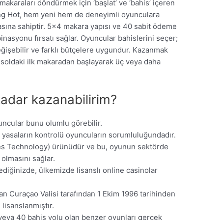
, makaraları döndürmek için ‘başlat’ ve ‘bahis’ içeren
ing Hot, hem yeni hem de deneyimli oyunculara
sına sahiptir. 5×4 makara yapısı ve 40 sabit ödeme
nasyonu fırsatı sağlar. Oyuncular bahislerini seçer;
ğişebilir ve farklı bütçelere uygundur. Kazanmak
e soldaki ilk makaradan başlayarak üç veya daha
kadar kazanabilirim?
uncular bunu olumlu görebilir.
yasaların kontrolü oyuncuların sorumluluğundadır.
s Technology) ürünüdür ve bu, oyunun sektörde
 olmasını sağlar.
diğinizde, ülkemizde lisanslı online casinolar
n Curaçao Valisi tarafından 1 Ekim 1996 tarihinden
 lisanslanmıştır.
veya 40 bahis yolu olan benzer oyunları gerçek