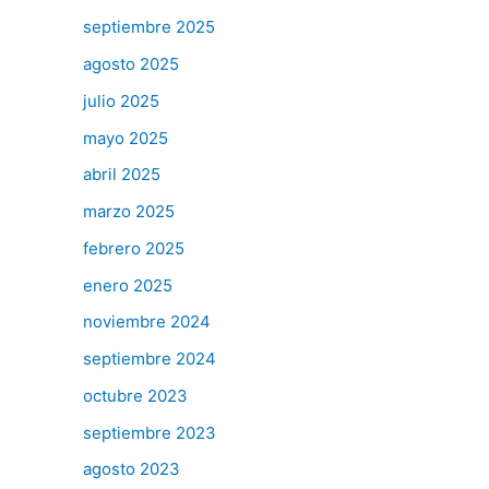
septiembre 2025
agosto 2025
julio 2025
mayo 2025
abril 2025
marzo 2025
febrero 2025
enero 2025
noviembre 2024
septiembre 2024
octubre 2023
septiembre 2023
agosto 2023