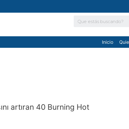
Inicio
Qui
nı artıran 40 Burning Hot