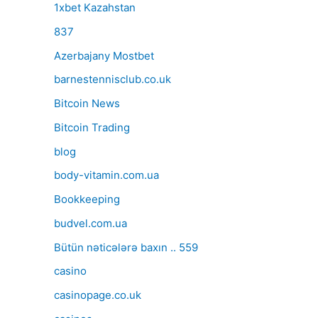
1xbet Kazahstan
837
Azerbajany Mostbet
barnestennisclub.co.uk
Bitcoin News
Bitcoin Trading
blog
body-vitamin.com.ua
Bookkeeping
budvel.com.ua
Bütün nəticələrə baxın .. 559
casino
casinopage.co.uk