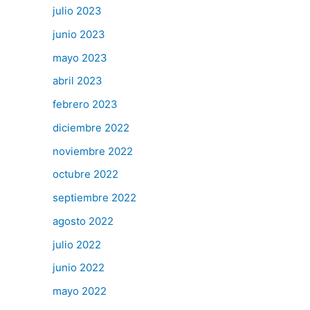
julio 2023
junio 2023
mayo 2023
abril 2023
febrero 2023
diciembre 2022
noviembre 2022
octubre 2022
septiembre 2022
agosto 2022
julio 2022
junio 2022
mayo 2022