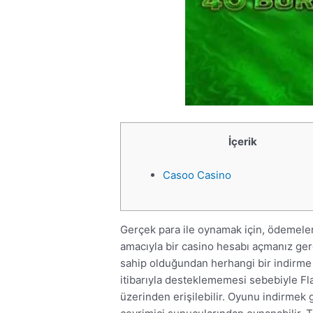
İçerik
Casoo Casino
Gerçek para ile oynamak için, ödemeleri
amacıyla bir casino hesabı açmanız ger
sahip olduğundan herhangi bir indirm
itibarıyla desteklememesi sebebiyle Fl
üzerinden erişilebilir. Oyunu indirme