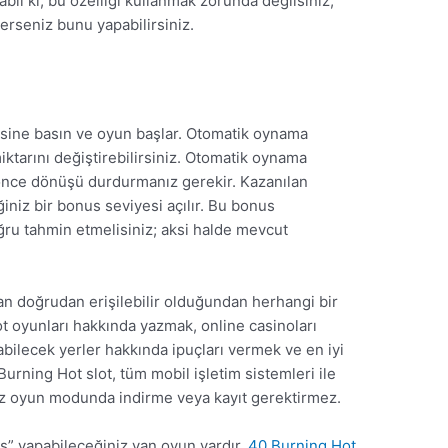
bii ki, bu özelliği kullanmak zorunda değilsiniz,
terseniz bunu yapabilirsiniz.
esine basın ve oyun başlar. Otomatik oynama
ktarını değiştirebilirsiniz. Otomatik oynama
 önce dönüşü durdurmanız gerekir. Kazanılan
ğiniz bir bonus seviyesi açılır. Bu bonus
ğru tahmin etmelisiniz; aksi halde mevcut
n doğrudan erişilebilir olduğundan herhangi bir
t oyunları hakkında yazmak, online casinoları
bilecek yerler hakkında ipuçları vermek ve en iyi
Burning Hot slot, tüm mobil işletim sistemleri ile
iz oyun modunda indirme veya kayıt gerektirmez.
s” yapabileceğiniz yan oyun vardır,
40 Burning Hot