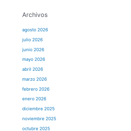
Archivos
agosto 2026
julio 2026
junio 2026
mayo 2026
abril 2026
marzo 2026
febrero 2026
enero 2026
diciembre 2025
noviembre 2025
octubre 2025