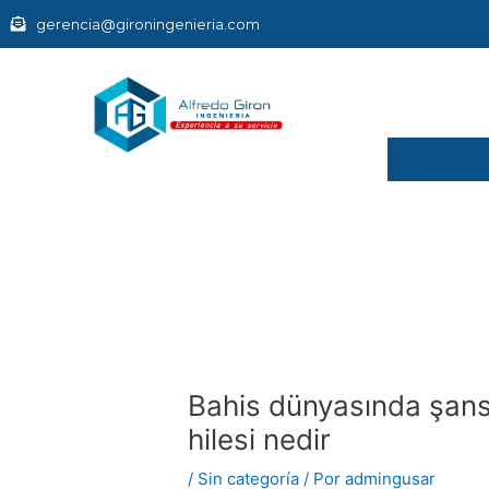
Ir
gerencia@gironingenieria.com
al
contenido
Navegación
de
entradas
Bahis dünyasında şansı
hilesi nedir
/
Sin categoría
/ Por
admingusar