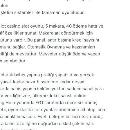
ulun.
işletim sistemleri ile tamamen uyumludur.
 Hot casino slot oyunu, 5 makara, 40 ödeme hattı ve
f özellikler sunar. Makaraları döndürmek için
 sütunu vardır. Bu panel, satır başına kredi sayısını
yonunu sağlar. Otomatik Oynatma ve kazanımları
zelliği de mevcuttur. Meyveler düşük ödeme yapan
an semboldür.
olarak bahis yapma pratiği yapabilir ve gerçek
ayacak kadar hazır hissedene kadar devam
ktarda bahis yapma imkânı yoktur, sadece sanal para
ar verdiğinizde, ülkemizdeki lisanslı online
rning Hot oyununda EGT tarafından ücretsiz dönüş
i, oyun klasik slot oyunları dönemine ait olup, ana
 odaklanmasıdır. Evet, belirgin bir ücretsiz dönüş
 bahis özelliğine doğrudan dikkat çekilmiştir.