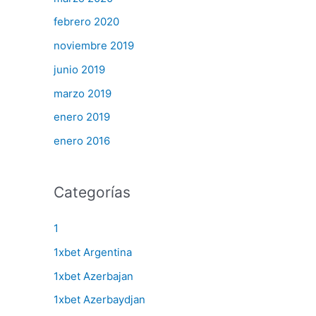
febrero 2020
noviembre 2019
junio 2019
marzo 2019
enero 2019
enero 2016
Categorías
1
1xbet Argentina
1xbet Azerbajan
1xbet Azerbaydjan