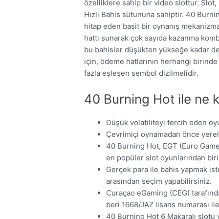
özelliklere sahip bir video slottur. Slot
Hızlı Bahis sütununa sahiptir. 40 Burn
hitap eden basit bir oynanış mekanizma
hattı sunarak çok sayıda kazanma kombi
bu bahisler düşükten yükseğe kadar de
için, ödeme hatlarının herhangi birind
fazla eşleşen sembol dizilmelidir.
40 Burning Hot ile ne 
Düşük volatiliteyi tercih eden oy
Çevrimiçi oynamadan önce yerel 
40 Burning Hot, EGT (Euro Game
en popüler slot oyunlarından biri
Gerçek para ile bahis yapmak iste
arasından seçim yapabilirsiniz.
Curaçao eGaming (CEG) tarafında
beri 1668/JAZ lisans numarası ile
40 Burning Hot 6 Makaralı slotu 