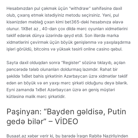
Hesabınızdan pul çəkmək üçün “withdraw” səhifəsinə daxil
olub, çıxarış etmək istədiyiniz metodu seçirsiniz. Yəni, pul
kisənizdən məbləğ çıxan kimi bet365-dəki hesabınıza əlavə
olunur. 1XBet az , 40-dan çox dildə mərc oyunları xidmətlərini
təklif edərək dünya üzərində qeyd etdi. Son illərdə marka
xidmətlərini çevirmək üçün böyük genişlənmə və yaxşılaşdırma
işləri görüldü, bitcoins və yüksək təsirli online casino qəbul.
Sayta daxil olduqdan sonra “Register” sözünə tıklayıb, açılan
pəncərədə tələb olunanları doldurmaq lazımdır. Rahat bir
şəkildə 1xBet bahis şirkətinin Azərbaycan üzrə xidmətlər təklif
edən ən böyük və ən yaxşı mərc şirkəti olduğunu deyə bilərik.
Eyni zamanda 1xBet Azərbaycan üzrə ən geniş müştəri
kütləsinə malik mərc şirkətidir.
Paşinyan: “Bayden gəldisə, Putin
gedə bilər” – VİDEO
Busaat.az xəbər verir ki, bu barədə İraqın Rabitə Nazirliyindən