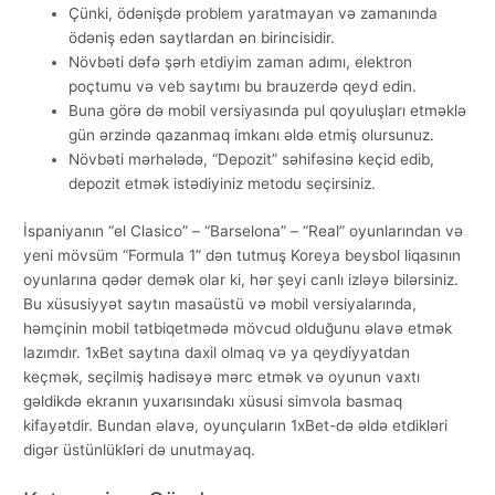
Çünki, ödənişdə problem yaratmayan və zamanında
ödəniş edən saytlardan ən birincisidir.
Növbəti dəfə şərh etdiyim zaman adımı, elektron
poçtumu və veb saytımı bu brauzerdə qeyd edin.
Buna görə də mobil versiyasında pul qoyuluşları etməklə
gün ərzində qazanmaq imkanı əldə etmiş olursunuz.
Növbəti mərhələdə, “Depozit” səhifəsinə keçid edib,
depozit etmək istədiyiniz metodu seçirsiniz.
İspaniyanın “el Clasico” – “Barselona” – “Real” oyunlarından və
yeni mövsüm “Formula 1” dən tutmuş Koreya beysbol liqasının
oyunlarına qədər demək olar ki, hər şeyi canlı izləyə bilərsiniz.
Bu xüsusiyyət saytın masaüstü və mobil versiyalarında,
həmçinin mobil tətbiqetmədə mövcud olduğunu əlavə etmək
lazımdır. 1xBet saytına daxil olmaq və ya qeydiyyatdan
keçmək, seçilmiş hadisəyə mərc etmək və oyunun vaxtı
gəldikdə ekranın yuxarısındakı xüsusi simvola basmaq
kifayətdir. Bundan əlavə, oyunçuların 1xBet-də əldə etdikləri
digər üstünlükləri də unutmayaq.