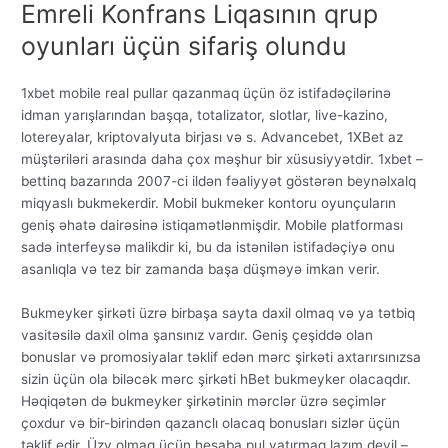
Emreli Konfrans Liqasının qrup
oyunları üçün sifariş olundu
1xbet mobile real pullar qazanmaq üçün öz istifadəçilərinə
idman yarışlarından başqa, totalizator, slotlar, live-kazino,
lotereyalar, kriptovalyuta birjası və s. Advancebet, 1XBet az
müştəriləri arasında daha çox məşhur bir xüsusiyyətdir. 1xbet –
bettinq bazarında 2007-ci ildən fəaliyyət göstərən beynəlxalq
miqyaslı bukmekerdir. Mobil bukmeker kontoru oyunçuların
geniş əhatə dairəsinə istiqamətlənmişdir. Mobile platforması
sadə interfeysə malikdir ki, bu da istənilən istifadəçiyə onu
asanlıqla və tez bir zamanda başa düşməyə imkan verir.
Bukmeyker şirkəti üzrə birbaşa sayta daxil olmaq və ya tətbiq
vasitəsilə daxil olma şansınız vardır. Geniş çeşiddə olan
bonuslar və promosiyalar təklif edən mərc şirkəti axtarırsınızsa
sizin üçün ola biləcək mərc şirkəti hBet bukmeyker olacaqdır.
Həqiqətən də bukmeyker şirkətinin mərclər üzrə seçimlər
çoxdur və bir-birindən qazanclı olacaq bonusları sizlər üçün
təklif edir. Üzv olmaq üçün hesaba pul yatırmaq lazım deyil –