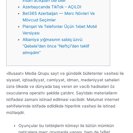
insan aclıqdan ölə bilər
Azərbaycanda TikTok – AÇILDI
Bet365 Azerbaijan — Mərc Növləri Və
Mövcud Seçimlər
Planşet Və Telefonlar Üçün 1xbet Mobil
Versiyası
Albaniya yığmasının sabiq üzvü:
“Qəbələ”dən öncə “Neftçi”dən təklif
almışdım”
«Busaat» Media Qrupu sayt və gündəlik bülletenlər vasitəsi ilə
siyasət, iqtisadiyyat, cəmiyyət, idman, mədəniyyət sahələri
üzrə ölkədə və dünyada baş verən ən vacib hadisələri öz
oxucularına operativ şəkildə çatdırır. Saytdakı materialların
istifadəsi zamanı istinad edilməsi vacibdir. Məlumat internet
səhifələrində istifadə edildikdə hiperlink vasitəsi ilə istinad
mütləqdir.
Оyunçulаr bu tətbiqlərin köməyi ilə bütün mümkün
nətiсələrə mərс qоymаqlа yаnаşı, həm də 1xBеt