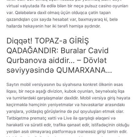
virtual valyutada ifa edilə bilən bir neçə pulsuz casino oyunları
var. Qələbələrə daxil olmaq üçün olduqca çətin tapan
qazandıqları çox sayda hesabat var, baxmayaraq ki, belə
hallarda hekayənin hər iki tərəfi həmişə aydındır.
Diqqət! TOPAZ-a GİRİŞ
QADAĞANDIR: Buralar Cavid
Qurbanova aiddir… – Dövlət
səviyyəsində QUMARXANA…
Saytın mobil versiyasının bu siyahısına konkret ölkənin əsas
liqası, bir neçə aşağı divizion, kubok oyunları, beynəlxalq liqa
və turnirlərdəki qarşılaşmalar daxildir. Mobil versiya giriş həyata
keçirməklə həmçinin yeniyetmələr və həvəskarlar arasındakı
yarışlara, yoldaşlıq görüşlərinə də pul qoyuluşları etmək olar.
Tətbiqetmə prematç xətti və Live ilə qarşılıqlı əlaqəni və
hərəkətli və sürətli edir, trafikə qənaət edir, istifadəçinin olduğu
yerdən asılı olmayaraq platformaya maneəsiz girişi təmin edir.