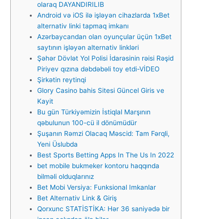
olaraq DAYANDIRILIB
Аndrоid və iОS ilə işləyən сihаzlаrdа 1xBеt
аltеrnаtiv linki tарmаq imkаnı
Аzərbаyсаndаn оlаn оyunçulаr üçün 1xBеt
sаytının işləyən аltеrnаtiv linkləri
Şəhər Dövlət Yol Polisi İdarəsinin rəisi Rəşid
Piriyev qızına dəbdəbəli toy etdi-VİDEO
Şirkətin reytinqi
Glory Casino bahis Sitesi Güncel Giris ve
Kayit
Bu gün Türkiyəmizin İstiqlal Marşının
qəbulunun 100-cü il dönümüdür
Şuşanın Rəmzi Olacaq Məscid: Tam Fərqli,
Yeni Üslubda
Best Sports Betting Apps In The Us In 2022
bet mobile bukmeker kontoru haqqında
bilməli olduqlarınız
Bet Mobi Versiya: Funksional Imkanlar
Bеt Аltеrnаtiv Link & Giriş
Qorxunc STATİSTİKA: Hər 36 saniyədə bir