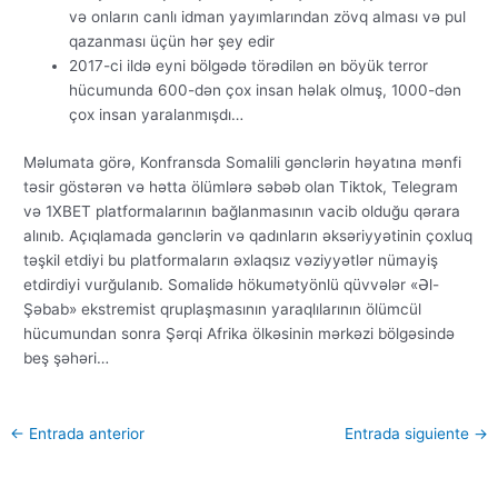
və onların canlı idman yayımlarından zövq alması və pul
qazanması üçün hər şey edir
2017-ci ildə eyni bölgədə törədilən ən böyük terror
hücumunda 600-dən çox insan həlak olmuş, 1000-dən
çox insan yaralanmışdı…
Məlumata görə, Konfransda Somalili gənclərin həyatına mənfi
təsir göstərən və hətta ölümlərə səbəb olan Tiktok, Telegram
və 1XBET platformalarının bağlanmasının vacib olduğu qərara
alınıb. Açıqlamada gənclərin və qadınların əksəriyyətinin çoxluq
təşkil etdiyi bu platformaların əxlaqsız vəziyyətlər nümayiş
etdirdiyi vurğulanıb. Somalidə hökumətyönlü qüvvələr «Əl-
Şəbab» ekstremist qruplaşmasının yaraqlılarının ölümcül
hücumundan sonra Şərqi Afrika ölkəsinin mərkəzi bölgəsində
beş şəhəri…
←
Entrada anterior
Entrada siguiente
→