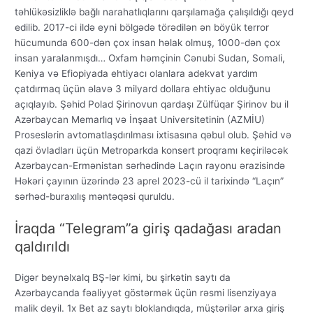
təhlükəsizliklə bağlı narahatlıqlarını qarşılamağa çalışıldığı qeyd
edilib. 2017-ci ildə eyni bölgədə törədilən ən böyük terror
hücumunda 600-dən çox insan həlak olmuş, 1000-dən çox
insan yaralanmışdı… Oxfam həmçinin Cənubi Sudan, Somali,
Keniya və Efiopiyada ehtiyacı olanlara adekvat yardım
çatdırmaq üçün əlavə 3 milyard dollara ehtiyac olduğunu
açıqlayıb. Şəhid Polad Şirinovun qardaşı Zülfüqar Şirinov bu il
Azərbaycan Memarlıq və İnşaat Universitetinin (AZMİU)
Proseslərin avtomatlaşdırılması ixtisasına qəbul olub. Şəhid və
qazi övladları üçün Metroparkda konsert proqramı keçiriləcək
Azərbaycan-Ermənistan sərhədində Laçın rayonu ərazisində
Həkəri çayının üzərində 23 aprel 2023-cü il tarixində “Laçın”
sərhəd-buraxılış məntəqəsi quruldu.
İraqda “Telegram”a giriş qadağası aradan
qaldırıldı
Digər beynəlxalq BŞ-lər kimi, bu şirkətin saytı da
Azərbaycanda fəaliyyət göstərmək üçün rəsmi lisenziyaya
malik deyil. 1x Bet az saytı bloklandıqda, müştərilər arxa giriş