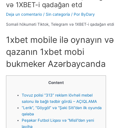
və 1XBET-i qadağan etd
Deja un comentario
/
Sin categoría
/ Por
ByDary
Somali hökuməti Tiktok, Telegram və 1XBET-i qadağan etdi
1xbet mobile ilə oynayın və
qazanın 1xbet mobi
bukmeker Azərbaycanda
Content
Tovuz polisi “313” reklam lövhəli mebel
salonu ilə bağlı tədbir gördü – AÇIQLAMA
“Lerik”, “Göygöl” və “Şəki Siti”dən ilk oyunda
qələbə
Peşəkar Futbol Liqası və “Misli”dən yeni
layihə