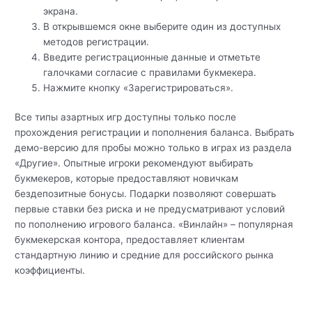
экрана.
В открывшемся окне выберите один из доступных
методов регистрации.
Введите регистрационные данные и отметьте
галочками согласие с правилами букмекера.
Нажмите кнопку «Зарегистрироваться».
Все типы азартных игр доступны только после
прохождения регистрации и пополнения баланса. Выбрать
демо-версию для пробы можно только в играх из раздела
«Другие». Опытные игроки рекомендуют выбирать
букмекеров, которые предоставляют новичкам
бездепозитные бонусы. Подарки позволяют совершать
первые ставки без риска и не предусматривают условий
по пополнению игрового баланса. «Винлайн» – популярная
букмекерская контора, предоставляет клиентам
стандартную линию и средние для российского рынка
коэффициенты.