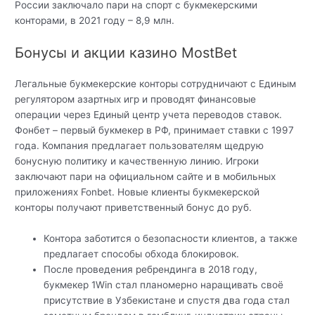
России заключало пари на спорт с букмекерскими
конторами, в 2021 году – 8,9 млн.
Бонусы и акции казино MostBet
Легальные букмекерские конторы сотрудничают с Единым
регулятором азартных игр и проводят финансовые
операции через Единый центр учета переводов ставок.
Фонбет – первый букмекер в РФ, принимает ставки с 1997
года. Компания предлагает пользователям щедрую
бонусную политику и качественную линию. Игроки
заключают пари на официальном сайте и в мобильных
приложениях Fonbet. Новые клиенты букмекерской
конторы получают приветственный бонус до руб.
Контора заботится о безопасности клиентов, а также
предлагает способы обхода блокировок.
После проведения ребрендинга в 2018 году,
букмекер 1Win стал планомерно наращивать своё
присутствие в Узбекистане и спустя два года стал