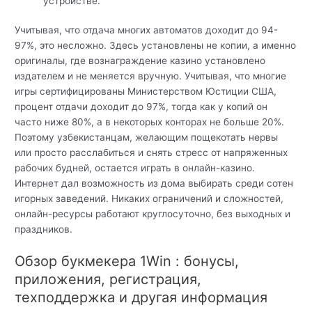
устройстве.
Учитывая, что отдача многих автоматов доходит до 94-
97%, это несложно. Здесь установлены не копии, а именно
оригиналы, где вознаграждение казино установлено
издателем и не меняется вручную. Учитывая, что многие
игры сертифицированы Министерством Юстиции США,
процент отдачи доходит до 97%, тогда как у копий он
часто ниже 80%, а в некоторых конторах не больше 20%.
Поэтому узбекистанцам, желающим пощекотать нервы
или просто расслабиться и снять стресс от напряженных
рабочих будней, остается играть в онлайн-казино.
Интернет дал возможность из дома выбирать среди сотен
игорных заведений. Никаких ограничений и сложностей,
онлайн-ресурсы работают круглосуточно, без выходных и
праздников.
Обзор букмекера 1Win : бонусы,
приложения, регистрация,
техподдержка и другая информация