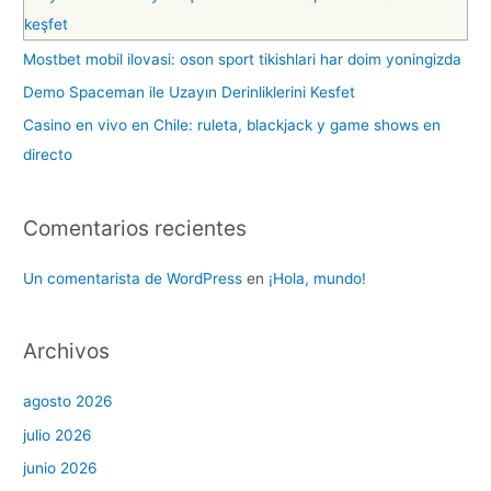
p
keşfet
o
Mostbet mobil ilovasi: oson sport tikishlari har doim yoningizda
r
Demo Spaceman ile Uzayın Derinliklerini Kesfet
:
Casino en vivo en Chile: ruleta, blackjack y game shows en
directo
Comentarios recientes
Un comentarista de WordPress
en
¡Hola, mundo!
Archivos
agosto 2026
julio 2026
junio 2026