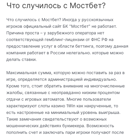
Что случилось с Мостбет?
Что случилось с Мостбет? Иногда у русскоязычных
игроков официальный сайт БК "Мостбет" не работает.
Причина проста – у зарубежного оператора нет
соответствующей гемблинг-лицензии от ФНС РФ на
предоставление услуг в области беттинга, поэтому данная
компания работает в России нелегально. которые можно
делать ставки.
Максимальная сумма, которую можно поставить за раз в
игре, определяется администрацией индивидуально.
Кроме того, стоит обратить внимание на многочисленные
жалобы, связанные с неоправданно низким процентом
отдачи с игровых автоматов. Многие пользователи
характеризуют слоты казино 1Win как накрученные, то
есть настроенные на минимальный уровень выигрыша.
Такие замечания свидетельствуют о возможных
мошеннических действиях букмекера. Возможность
пополнить счет и заключать пари игроки получают после