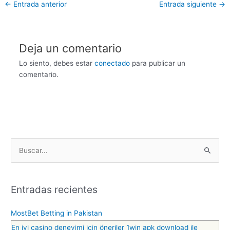
←
Entrada anterior
Entrada siguiente
→
Deja un comentario
Lo siento, debes estar
conectado
para publicar un
comentario.
B
u
s
Entradas recientes
c
a
MostBet Betting in Pakistan
r
En iyi casino deneyimi için öneriler 1win apk download ile