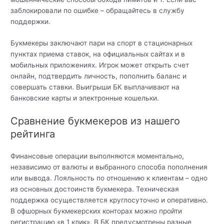
заблокировали по ошибке – обращайтесь в службу
поддержки.
Букмекеры заключают пари на спорт в стационарных
пунктах приема ставок, на официальных сайтах и в
мобильных приложениях. Игрок может открыть счет
онлайн, подтвердить личность, пополнить баланс и
совершать ставки. Выигрыши БК выплачивают на
банковские карты и электронные кошельки.
Сравнение букмекеров из нашего
рейтинга
Финансовые операции выполняются моментально,
независимо от валюты и выбранного способа пополнения
или вывода. Лояльность по отношению к клиентам – одно
из основных достоинств букмекера. Техническая
поддержка осуществляется круглосуточно и оперативно.
В офшорных букмекерских конторах можно пройти
регистрацию «в 1 клик». В БК предусмотрены разные