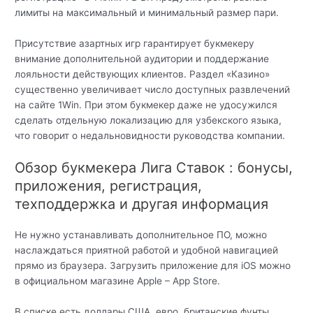
лимиты на максимальный и минимальный размер пари.
Присутствие азартных игр гарантирует букмекеру
внимание дополнительной аудитории и поддержание
лояльности действующих клиентов. Раздел «Казино»
существенно увеличивает число доступных развлечений
на сайте 1Win. При этом букмекер даже не удосужился
сделать отдельную локализацию для узбекского языка,
что говорит о недальновидности руководства компании.
Обзор букмекера Лига Ставок : бонусы,
приложения, регистрация,
техподдержка и другая информация
Не нужно устанавливать дополнительное ПО, можно
наслаждаться приятной работой и удобной навигацией
прямо из браузера. Загрузить приложение для iOS можно
в официальном магазине Apple – App Store.
В списке есть доллары США, евро, британские фунты,