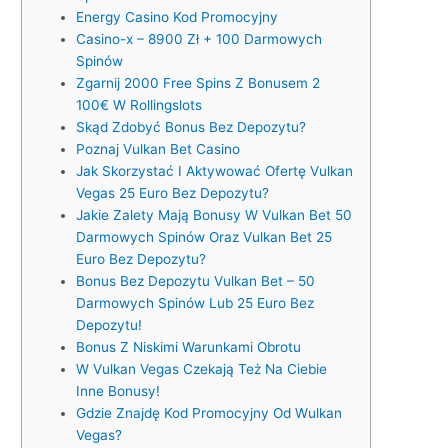
Energy Casino Kod Promocyjny
Casino-x – 8900 Zł + 100 Darmowych
Spinów
Zgarnij 2000 Free Spins Z Bonusem 2
100€ W Rollingslots
Skąd Zdobyć Bonus Bez Depozytu?
Poznaj Vulkan Bet Casino
Jak Skorzystać I Aktywować Ofertę Vulkan
Vegas 25 Euro Bez Depozytu?
Jakie Zalety Mają Bonusy W Vulkan Bet 50
Darmowych Spinów Oraz Vulkan Bet 25
Euro Bez Depozytu?
Bonus Bez Depozytu Vulkan Bet – 50
Darmowych Spinów Lub 25 Euro Bez
Depozytu!
Bonus Z Niskimi Warunkami Obrotu
W Vulkan Vegas Czekają Też Na Ciebie
Inne Bonusy!
Gdzie Znajdę Kod Promocyjny Od Wulkan
Vegas?