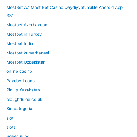
MostBet AZ Most Bet Casino Qeydiyyat, Yukle Android App
331
Mostbet Azerbaycan
Mostbet in Turkey
Mostbet India
Mostbet kumarhanesi
Mostbet Uzbekistan
online casino
Payday Loans
PinUp Kazahstan
ploughduloe.co.uk
Sin categoría
slot
slots
Sober living