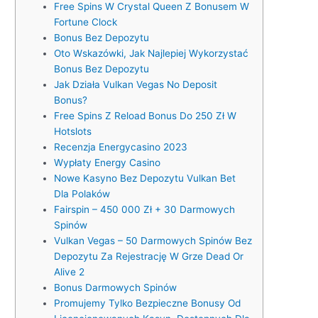
Free Spins W Crystal Queen Z Bonusem W
Fortune Clock
Bonus Bez Depozytu
Oto Wskazówki, Jak Najlepiej Wykorzystać
Bonus Bez Depozytu
Jak Działa Vulkan Vegas No Deposit
Bonus?
Free Spins Z Reload Bonus Do 250 Zł W
Hotslots
Recenzja Energycasino 2023
Wypłaty Energy Casino
Nowe Kasyno Bez Depozytu Vulkan Bet
Dla Polaków
Fairspin – 450 000 Zł + 30 Darmowych
Spinów
Vulkan Vegas – 50 Darmowych Spinów Bez
Depozytu Za Rejestrację W Grze Dead Or
Alive 2
Bonus Darmowych Spinów
Promujemy Tylko Bezpieczne Bonusy Od