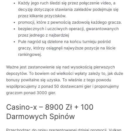
Każdy jego ruch śledzi się przez połączenie video, a
decyzję dotyczące stawiania zakładów podejmuje się
przez klikanie przycisków.
promocji, które z pewnością zadowolą każdego gracza.
bezpiecznych i uczciwych operacji, gwarantowanych
przez jednego z najbardziej
Pule nagród są dzielone na końcu turnieju pośród
graczy, którzy osiągnęli najwyższe pozycje na liście
rankingowej.
Ważne jest zastanowienie się nad wysokością pierwszych
depozytów. To bowiem od wielkości wpłaty zależy to, jak duże
bonusy powitalne się uzyska. To właśnie z tego powodu
współpracujemy z ponad 50 dostawcami gier i proponujemy
graczom ponad 3000 gier.
Casino-x – 8900 Zł + 100
Darmowych Spinów
Przechodząc do opisu prezentowanej dzisiaj promocji, Vulkan