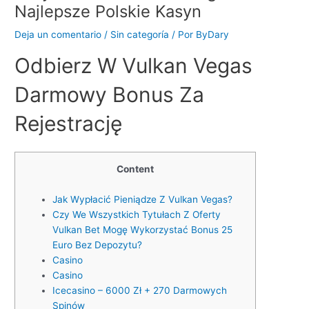
Najlepsze Polskie Kasyn
Deja un comentario
/
Sin categoría
/ Por
ByDary
Odbierz W Vulkan Vegas
Darmowy Bonus Za
Rejestrację
Content
Jak Wypłacić Pieniądze Z Vulkan Vegas?
Czy We Wszystkich Tytułach Z Oferty
Vulkan Bet Mogę Wykorzystać Bonus 25
Euro Bez Depozytu?
Casino
Casino
Icecasino – 6000 Zł + 270 Darmowych
Spinów