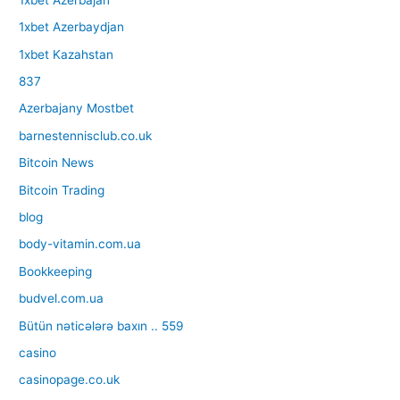
1xbet Azerbaydjan
1xbet Kazahstan
837
Azerbajany Mostbet
barnestennisclub.co.uk
Bitcoin News
Bitcoin Trading
blog
body-vitamin.com.ua
Bookkeeping
budvel.com.ua
Bütün nəticələrə baxın .. 559
casino
casinopage.co.uk