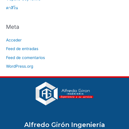
คาสิโน
Meta
Acceder
Feed de entradas
Feed de comentarios
WordPress.org
Alfredo Girón Ingeniería