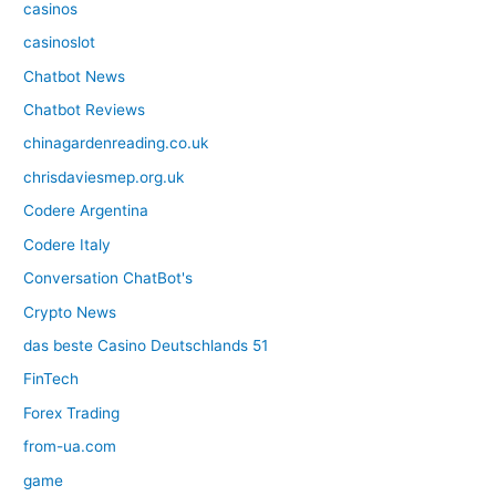
casinos
casinoslot
Chatbot News
Chatbot Reviews
chinagardenreading.co.uk
chrisdaviesmep.org.uk
Codere Argentina
Codere Italy
Conversation ChatBot's
Crypto News
das beste Casino Deutschlands 51
FinTech
Forex Trading
from-ua.com
game