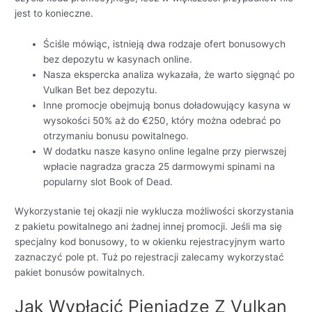
jest to konieczne.
Ściśle mówiąc, istnieją dwa rodzaje ofert bonusowych
bez depozytu w kasynach online.
Nasza ekspercka analiza wykazała, że warto sięgnąć po
Vulkan Bet bez depozytu.
Inne promocje obejmują bonus doładowujący kasyna w
wysokości 50% aż do €250, który można odebrać po
otrzymaniu bonusu powitalnego.
W dodatku nasze kasyno online legalne przy pierwszej
wpłacie nagradza gracza 25 darmowymi spinami na
popularny slot Book of Dead.
Wykorzystanie tej okazji nie wyklucza możliwości skorzystania
z pakietu powitalnego ani żadnej innej promocji. Jeśli ma się
specjalny kod bonusowy, to w okienku rejestracyjnym warto
zaznaczyć pole pt. Tuż po rejestracji zalecamy wykorzystać
pakiet bonusów powitalnych.
Jak Wypłacić Pieniądze Z Vulkan