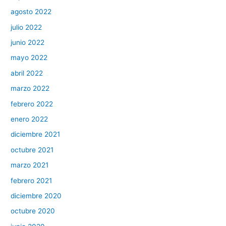
agosto 2022
julio 2022
junio 2022
mayo 2022
abril 2022
marzo 2022
febrero 2022
enero 2022
diciembre 2021
octubre 2021
marzo 2021
febrero 2021
diciembre 2020
octubre 2020