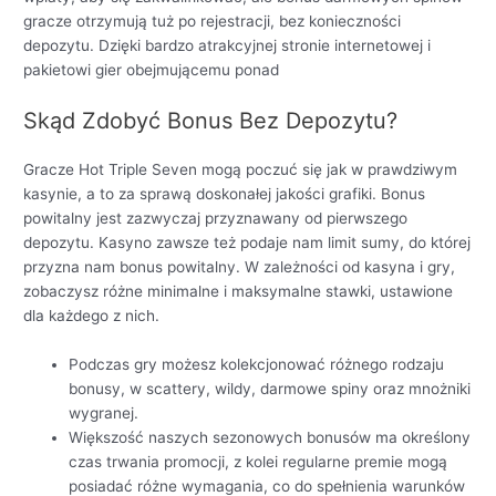
gracze otrzymują tuż po rejestracji, bez konieczności
depozytu. Dzięki bardzo atrakcyjnej stronie internetowej i
pakietowi gier obejmującemu ponad
Skąd Zdobyć Bonus Bez Depozytu?
Gracze Hot Triple Seven mogą poczuć się jak w prawdziwym
kasynie, a to za sprawą doskonałej jakości grafiki. Bonus
powitalny jest zazwyczaj przyznawany od pierwszego
depozytu. Kasyno zawsze też podaje nam limit sumy, do której
przyzna nam bonus powitalny. W zależności od kasyna i gry,
zobaczysz różne minimalne i maksymalne stawki, ustawione
dla każdego z nich.
Podczas gry możesz kolekcjonować różnego rodzaju
bonusy, w scattery, wildy, darmowe spiny oraz mnożniki
wygranej.
Większość naszych sezonowych bonusów ma określony
czas trwania promocji, z kolei regularne premie mogą
posiadać różne wymagania, co do spełnienia warunków