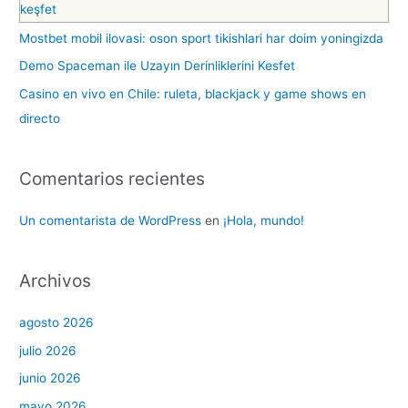
keşfet
o
Mostbet mobil ilovasi: oson sport tikishlari har doim yoningizda
r
Demo Spaceman ile Uzayın Derinliklerini Kesfet
:
Casino en vivo en Chile: ruleta, blackjack y game shows en
directo
Comentarios recientes
Un comentarista de WordPress
en
¡Hola, mundo!
Archivos
agosto 2026
julio 2026
junio 2026
mayo 2026