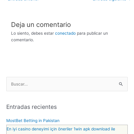
Deja un comentario
Lo siento, debes estar
conectado
para publicar un
comentario.
B
u
s
Entradas recientes
c
a
MostBet Betting in Pakistan
r
En iyi casino deneyimi için öneriler 1win apk download ile
p