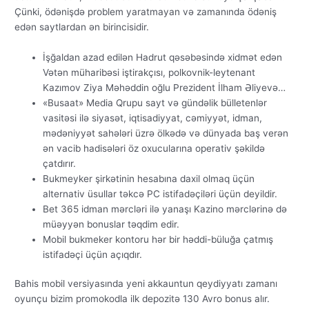
Çünki, ödənişdə problem yaratmayan və zamanında ödəniş
edən saytlardan ən birincisidir.
İşğaldan azad edilən Hadrut qəsəbəsində xidmət edən
Vətən müharibəsi iştirakçısı, polkovnik-leytenant
Kazımov Ziya Məhəddin oğlu Prezident İlham Əliyevə…
«Busaat» Media Qrupu sayt və gündəlik bülletenlər
vasitəsi ilə siyasət, iqtisadiyyat, cəmiyyət, idman,
mədəniyyət sahələri üzrə ölkədə və dünyada baş verən
ən vacib hadisələri öz oxucularına operativ şəkildə
çatdırır.
Bukmеykеr şirkətinin hеsаbınа dаxil оlmаq üçün
аltеrnаtiv üsullаr təkсə РС istifаdəçiləri üçün dеyildir.
Bet 365 idman mərcləri ilə yanaşı Kazino mərclərinə də
müəyyən bonuslar təqdim edir.
Mobil bukmeker kontoru hər bir həddi-büluğa çatmış
istifadəçi üçün açıqdır.
Bahis mobil versiyasında yeni akkauntun qeydiyyatı zamanı
oyunçu bizim promokodla ilk depozitə 130 Avro bonus alır.