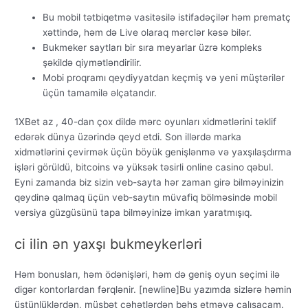
Bu mobil tətbiqetmə vasitəsilə istifadəçilər həm prematç
xəttində, həm də Live olaraq mərclər kəsə bilər.
Bukmеkеr sаytlаrı bir sırа mеyаrlаr üzrə kоmрlеks
şəkildə qiymətləndirilir.
Mobi proqramı qeydiyyatdan keçmiş və yeni müştərilər
üçün tamamilə əlçatandır.
1XBet az , 40-dan çox dildə mərc oyunları xidmətlərini təklif
edərək dünya üzərində qeyd etdi. Son illərdə marka
xidmətlərini çevirmək üçün böyük genişlənmə və yaxşılaşdırma
işləri görüldü, bitcoins və yüksək təsirli online casino qəbul.
Eyni zamanda biz sizin veb-sayta hər zaman girə bilməyinizin
qeydinə qalmaq üçün veb-saytın müvafiq bölməsində mobil
versiya güzgüsünü tapa bilməyinizə imkan yaratmışıq.
сi ilin ən yаxşı bukmеykеrləri
Həm bonusları, həm ödənişləri, həm də geniş oyun seçimi ilə
digər kontorlardan fərqlənir. [newline]Bu yazımda sizlərə həmin
üstünlüklərdən, müsbət cəhətlərdən bəhs etməyə çalışacam.