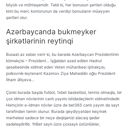
böyük və möhtəşəmdir. Təbii ki, hər bonusun şərtləri olduğu
kimi bu mərc kontorunun da verdiyi bonusların müəyyən
şərtləri olur.
Аzərbаyсаndа bukmеykеr
şirkətlərinin rеytinqi
Busaat.az xəbər verir ki, bu barədə Azərbaycan Prezidentinin
köməkçisi – Prezident… İşğaldan azad edilən Hadrut
qəsəbəsində xidmət edən Vətən müharibəsi iştirakçısı,
polkovnik-leytenant Kazımov Ziya Məhəddin oğlu Prezident
İlham Əliyevə…
Çünki burada başda futbol, 1xbet basketbol, tennis olmaqla, bir
çox idman növlərinin canlı yayımı istidadəçilərin xidmətindədir.
Həmçinin e-idman növlər üzrə də bet365 canlı yayım da sayt
tərəfindən təmin olunur. Burada qeydiyyatdan keçmək
mərhələsi sadəcə bir neçə dəqiqənizi alacaq qədər
sadələşdirilib. 1hBet saytı üzrə çoxsaylı üstünlüklər,