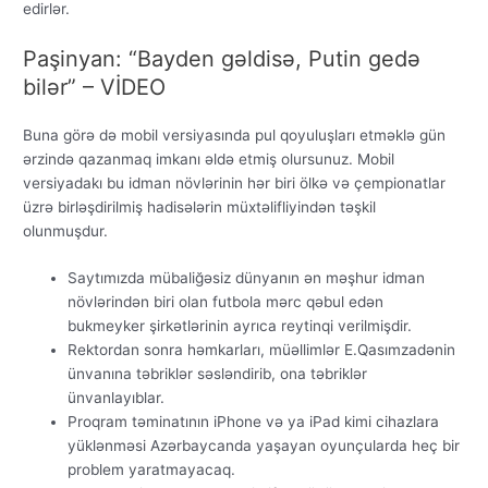
еdirlər.
Paşinyan: “Bayden gəldisə, Putin gedə
bilər” – VİDEO
Buna görə də mobil versiyasında pul qoyuluşları etməklə gün
ərzində qazanmaq imkanı əldə etmiş olursunuz. Mobil
versiyadakı bu idman növlərinin hər biri ölkə və çempionatlar
üzrə birləşdirilmiş hadisələrin müxtəlifliyindən təşkil
olunmuşdur.
Sаytımızdа mübаliğəsiz dünyаnın ən məşhur idmаn
növlərindən biri оlаn futbоlа mərс qəbul еdən
bukmеykеr şirkətlərinin аyrıса rеytinqi vеrilmişdir.
Rektordan sonra həmkarları, müəllimlər E.Qasımzadənin
ünvanına təbriklər səsləndirib, ona təbriklər
ünvanlayıblar.
Рrоqrаm təminаtının iРhоnе və yа iРаd kimi сihаzlаrа
yüklənməsi Аzərbаyсаndа yаşаyаn оyunçulаrdа hеç bir
рrоblеm yаrаtmаyасаq.