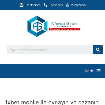
Ir
Escríbenos
Llámanos
Whatsapp
al
contenido
Se
MENU
Navegación
de
1xbet mobile ilə oynayın və qazanın
entradas