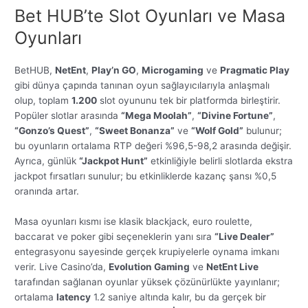
Bet HUB’te Slot Oyunları ve Masa
Oyunları
BetHUB,
NetEnt
,
Play’n GO
,
Microgaming
ve
Pragmatic Play
gibi dünya çapında tanınan oyun sağlayıcılarıyla anlaşmalı
olup, toplam
1.200
slot oyununu tek bir platformda birleştirir.
Popüler slotlar arasında
“Mega Moolah”
,
“Divine Fortune”
,
“Gonzo’s Quest”
,
“Sweet Bonanza”
ve
“Wolf Gold”
bulunur;
bu oyunların ortalama RTP değeri %96,5-98,2 arasında değişir.
Ayrıca, günlük
“Jackpot Hunt”
etkinliğiyle belirli slotlarda ekstra
jackpot fırsatları sunulur; bu etkinliklerde kazanç şansı %0,5
oranında artar.
Masa oyunları kısmı ise klasik blackjack, euro roulette,
baccarat ve poker gibi seçeneklerin yanı sıra
“Live Dealer”
entegrasyonu sayesinde gerçek krupiyelerle oynama imkanı
verir. Live Casino’da,
Evolution Gaming
ve
NetEnt Live
tarafından sağlanan oyunlar yüksek çözünürlükte yayınlanır;
ortalama
latency
1.2 saniye altında kalır, bu da gerçek bir