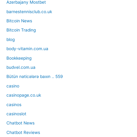
Azerbajany Mostbet
barnestennisclub.co.uk
Bitcoin News
Bitcoin Trading
blog
body-vitamin.com.ua
Bookkeeping
budvel.com.ua
Bütün nəticələrə baxın .. 559
casino
casinopage.co.uk
casinos
casinoslot
Chatbot News
Chatbot Reviews