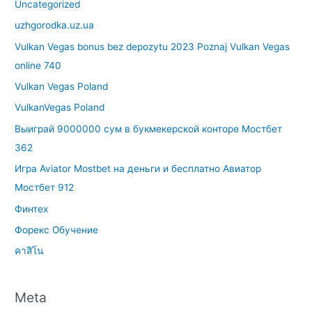
Uncategorized
uzhgorodka.uz.ua
Vulkan Vegas bonus bez depozytu 2023 Poznaj Vulkan Vegas
online 740
Vulkan Vegas Poland
VulkanVegas Poland
Выиграй 9000000 сум в букмекерской конторе Мостбет
362
Игра Aviator Mostbet на деньги и бесплатно Авиатор
Мостбет 912
Финтех
Форекс Обучение
คาสิโน
Meta