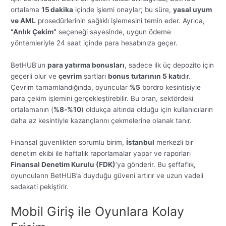
ortalama
15 dakika
içinde işlemi onaylar; bu süre,
yasal uyum
ve AML
prosedürlerinin sağlıklı işlemesini temin eder. Ayrıca,
“Anlık Çekim”
seçeneği sayesinde, uygun ödeme
yöntemleriyle 24 saat içinde para hesabınıza geçer.
BetHUB’un
para yatırma bonusları
, sadece ilk üç depozito için
geçerli olur ve
çevrim
şartları
bonus tutarının 5 katı
dır.
Çevrim tamamlandığında, oyuncular
%5
bordro kesintisiyle
para çekim işlemini gerçekleştirebilir. Bu oran, sektördeki
ortalamanın (
%8‑%10
) oldukça altında olduğu için kullanıcıların
daha az kesintiyle kazançlarını çekmelerine olanak tanır.
Finansal güvenlikten sorumlu birim,
İstanbul
merkezli bir
denetim ekibi ile haftalık raporlamalar yapar ve raporları
Finansal Denetim Kurulu (FDK)
‘ya gönderir. Bu şeffaflık,
oyuncuların BetHUB’a duyduğu güveni artırır ve uzun vadeli
sadakati pekiştirir.
Mobil Giriş ile Oyunlara Kolay