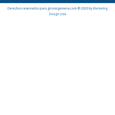
Derechos reservados para gironingenieria.com © 2020 by
Marketing
Design Ltda