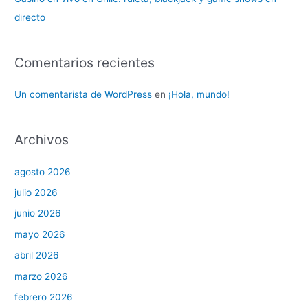
directo
Comentarios recientes
Un comentarista de WordPress
en
¡Hola, mundo!
Archivos
agosto 2026
julio 2026
junio 2026
mayo 2026
abril 2026
marzo 2026
febrero 2026