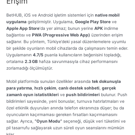
Erişim
BetHUB, iOS ve Android işletim sistemleri için
native mobil
uygulama
geliştirmiştir. Uygulama,
Google Play Store
ve
Apple App Store
‘da yer almaz; bunun yerine
APK
indirme
bağlantısı ve
PWA (Progressive Web App)
üzerinden erişim
sağlanır. Bu yöntem, Türkiye’deki yasal düzenlemelere uyumlu
bir şekilde oyunların mobil cihazlarda da çalışmasını temin eder.
Uygulamanın
4.7/5
puanla kullanıcıların beğenisini topladığı,
ortalama
2.3 GB
hafıza savunmasıyla cihaz performansını
zorlamadığı ölçülmüştür.
Mobil platformda sunulan özellikler arasında
tek dokunuşla
para yatırma
,
hızlı çekim
,
canlı destek sohbeti
,
gerçek
zamanlı oyun istatistikleri
ve
push bildirimleri
bulunur. Push
bildirimleri sayesinde, yeni bonuslar, turnuva hatırlatmaları ve
özel etkinlik duyuruları anında telefon ekranınıza düşer; bu da
oyuncuların kaçırmaması gereken fırsatları kaçırmamasını
sağlar. Ayrıca,
“Oyun Modu”
seçeneği, düşük veri tüketimi ve
pil tasarrufu sağlayarak uzun süreli oyun seanslarını mümkün
kılar.