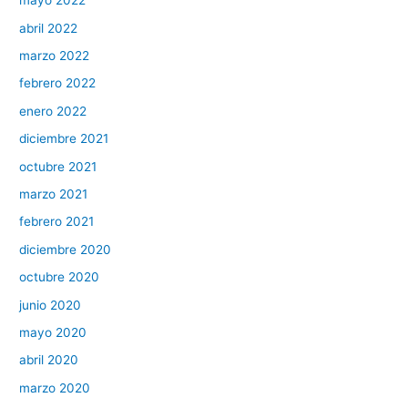
mayo 2022
abril 2022
marzo 2022
febrero 2022
enero 2022
diciembre 2021
octubre 2021
marzo 2021
febrero 2021
diciembre 2020
octubre 2020
junio 2020
mayo 2020
abril 2020
marzo 2020