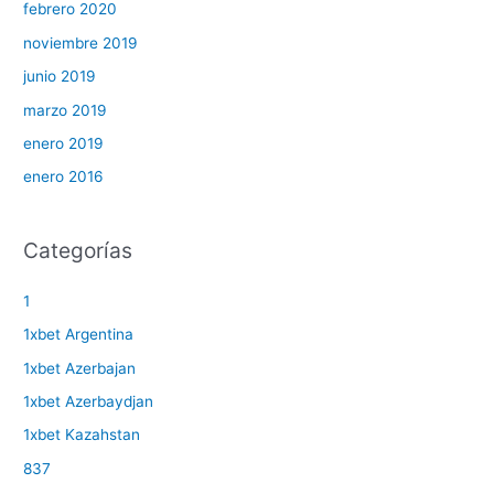
febrero 2020
noviembre 2019
junio 2019
marzo 2019
enero 2019
enero 2016
Categorías
1
1xbet Argentina
1xbet Azerbajan
1xbet Azerbaydjan
1xbet Kazahstan
837