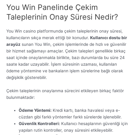
You Win Panelinde Çekim
Taleplerinin Onay Süresi Nedir?
You Win casino platformunda çekim taleplerinin onay süresi,
kullanıcıların sıkça merak ettiği bir konudur.
Kullanıcı dostu bir
arayüz
sunan You Win, çekim işlemlerinde de hızlı ve güvenilir
bir hizmet sağlamayı amaçlar. Çekim talepleri genellikle birkaç
saat içinde onaylanmakla birlikte, bazı durumlarda bu süre 24
saate kadar uzayabilir. İşlem süresinin uzaması, kullanılan
ödeme yöntemine ve bankaların işlem sürelerine bağlı olarak
değişiklik gösterebilir.
Çekim taleplerinin onaylanma sürecini etkileyen birkaç faktör
bulunmaktadır:
Ödeme Yöntemi:
Kredi kartı, banka havalesi veya e-
cüzdan gibi farklı yöntemler farklı sürelerde işlenebilir.
Güvenlik Kontrolleri:
Kullanıcı hesaplarının güvenliği için
yapılan rutin kontroller, onay süresini etkileyebilir.