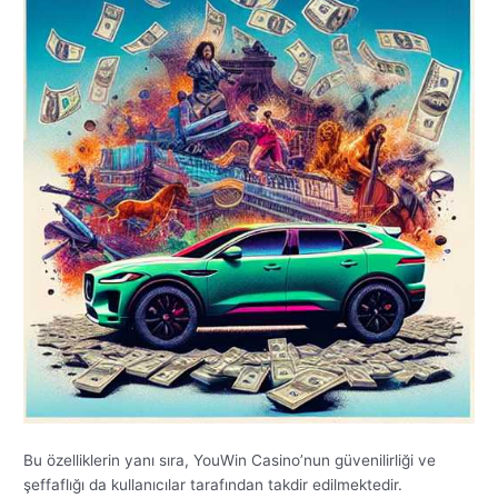
Bu özelliklerin yanı sıra, YouWin Casino’nun güvenilirliği ve
şeffaflığı da kullanıcılar tarafından takdir edilmektedir.