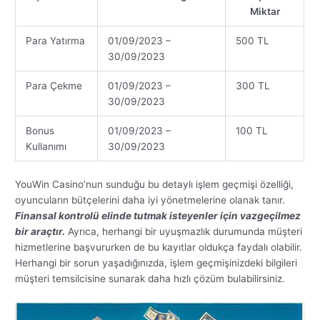
Miktar
Para Yatırma
01/09/2023 –
500 TL
30/09/2023
Para Çekme
01/09/2023 –
300 TL
30/09/2023
Bonus
01/09/2023 –
100 TL
Kullanımı
30/09/2023
YouWin Casino’nun sunduğu bu detaylı işlem geçmişi özelliği,
oyuncuların bütçelerini daha iyi yönetmelerine olanak tanır.
Finansal kontrolü elinde tutmak isteyenler için vazgeçilmez
bir araçtır.
Ayrıca, herhangi bir uyuşmazlık durumunda müşteri
hizmetlerine başvururken de bu kayıtlar oldukça faydalı olabilir.
Herhangi bir sorun yaşadığınızda, işlem geçmişinizdeki bilgileri
müşteri temsilcisine sunarak daha hızlı çözüm bulabilirsiniz.