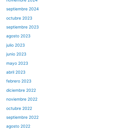
septiembre 2024
octubre 2023
septiembre 2023
agosto 2023
julio 2023
junio 2023
mayo 2023
abril 2023
febrero 2023
diciembre 2022
noviembre 2022
octubre 2022
septiembre 2022
agosto 2022