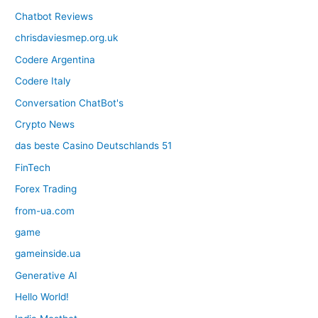
Chatbot Reviews
chrisdaviesmep.org.uk
Codere Argentina
Codere Italy
Conversation ChatBot's
Crypto News
das beste Casino Deutschlands 51
FinTech
Forex Trading
from-ua.com
game
gameinside.ua
Generative AI
Hello World!