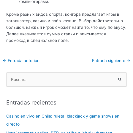
компьютерами.
Кроме разных видов спорта, контора предлагает игры в
тотализатор, казино и лайв-казино. Выбор действительно
большой, каждый игрок сможет найти то, что ему по вкусу.
Далее указывается сумма ставки и вписывается
промокод в специальное поле.
←
Entrada anterior
Entrada siguiente
→
B
u
s
Entradas recientes
c
a
Casino en vivo en Chile: ruleta, blackjack y game shows en
r
directo
p