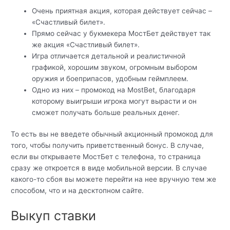
Очень приятная акция, которая действует сейчас –
«Счастливый билет».
Прямо сейчас у букмекера МостБет действует так
же акция «Счастливый билет».
Игра отличается детальной и реалистичной
графикой, хорошим звуком, огромным выбором
оружия и боеприпасов, удобным геймплеем.
Одно из них – промокод на MostBet, благодаря
которому выигрыши игрока могут вырасти и он
сможет получать больше реальных денег.
То есть вы не введете обычный акционный промокод для
того, чтобы получить приветственный бонус. В случае,
если вы открываете МостБет с телефона, то страница
сразу же откроется в виде мобильной версии. В случае
какого-то сбоя вы можете перейти на нее вручную тем же
способом, что и на десктопном сайте.
Выкуп ставки