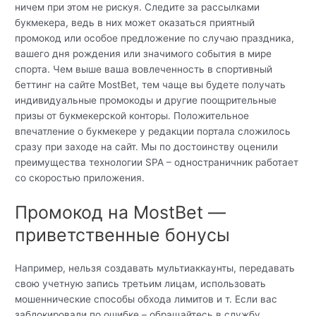
ничем при этом не рискуя. Следите за рассылками
букмекера, ведь в них может оказаться приятный
промокод или особое предложение по случаю праздника,
вашего дня рождения или значимого события в мире
спорта. Чем выше ваша вовлеченность в спортивный
беттинг на сайте MostBet, тем чаще вы будете получать
индивидуальные промокоды и другие поощрительные
призы от букмекерской конторы. Положительное
впечатление о букмекере у редакции портала сложилось
сразу при заходе на сайт. Мы по достоинству оценили
преимущества технологии SPA – одностраничник работает
со скоростью приложения.
Промокод на MostBet —
приветственные бонусы
Например, нельзя создавать мультиаккаунты, передавать
свою учетную запись третьим лицам, использовать
мошеннические способы обхода лимитов и т. Если вас
заблокировали по ошибке – обращайтесь в службу