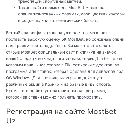
трансляции спортивных матчей.
Так же найти промокоды MostBet можно на
специализированных форумах, сообществах конторы
в соцсетях или на тематических блогах.
Беглый анализ функционала уже дает возможность
поставить высокую оценку БК MostBet, но основные опции
надо рассмотреть подробнее. Вы можете их скачать,
открыв MostBet официальный сайт и кликнув на значок
вашей операционки над логотипом конторы. Для беттеров,
которым привычнее ставки с ПК, есть также десктопная
программа для ставок, которая сделана для девайсов под
ОС Windows. Для постоянных игроков действуют
различные акции в Казино и на разные виды спорта.
Кроме того, действует накопительная программа, в
которой за ставки можно получать промобаллы.
Регистрация на сайте MostBet
Uz