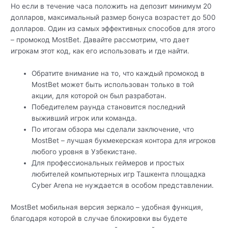
Но если в течение часа положить на депозит минимум 20
долларов, максимальный размер бонуса возрастет до 500
долларов. Один из самых эффективных способов для этого
– промокод MostBet. Давайте рассмотрим, что дает
игрокам этот код, как его использовать и где найти.
Обратите внимание на то, что каждый промокод в
MostBet может быть использован только в той
акции, для которой он был разработан.
Победителем раунда становится последний
выживший игрок или команда.
По итогам обзора мы сделали заключение, что
MostBet – лучшая букмекерская контора для игроков
любого уровня в Узбекистане.
Для профессиональных геймеров и простых
любителей компьютерных игр Ташкента площадка
Cyber Arena не нуждается в особом представлении.
MostBet мобильная версия зеркало – удобная функция,
благодаря которой в случае блокировки вы будете