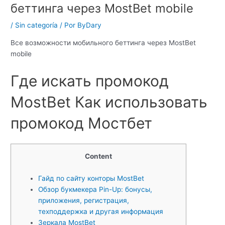
беттинга через MostBet mobile
/
Sin categoría
/ Por
ByDary
Все возможности мобильного беттинга через MostBet
mobile
Где искать промокод
MostBet Как использовать
промокод Мостбет
Content
Гайд по сайту конторы MostBet
Обзор букмекера Pin-Up: бонусы,
приложения, регистрация,
техподдержка и другая информация
Зеркала MostBet