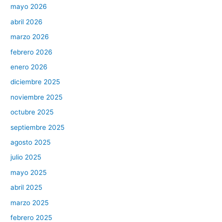
mayo 2026
abril 2026
marzo 2026
febrero 2026
enero 2026
diciembre 2025
noviembre 2025
octubre 2025
septiembre 2025
agosto 2025
julio 2025
mayo 2025
abril 2025
marzo 2025
febrero 2025