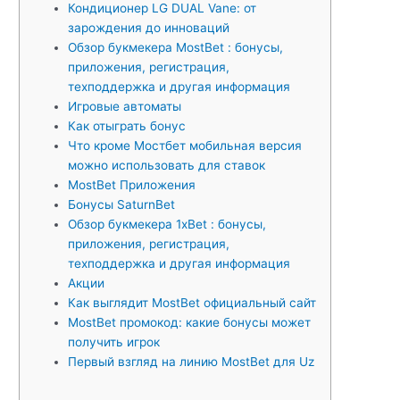
Кондиционер LG DUAL Vane: от
зарождения до инноваций
Обзор букмекера MostBet : бонусы,
приложения, регистрация,
техподдержка и другая информация
Игровые автоматы
Как отыграть бонус
Что кроме Мостбет мобильная версия
можно использовать для ставок
MostBet Приложения
Бонусы SaturnBet
Обзор букмекера 1xBet : бонусы,
приложения, регистрация,
техподдержка и другая информация
Акции
Как выглядит MostBet официальный сайт
MostBet промокод: какие бонусы может
получить игрок
Первый взгляд на линию MostBet для Uz