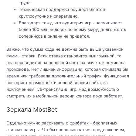
труда.
Техническая поддержка осуществляется
круглосуточно и оперативно.
Благодаря тому, что аудитория игры насчитывает
более 100 млн человек по всему миру, долго ждать
соперников в онлайн не придется.
Важно, что сумма кода не должна быть выше указанной
суммы ставки. Если ставка становится выигрышной, то
она переводится на основной счет, за вычетом номинала
промокода. Нет лишней информации, которая отнимала бы
время или требовала дополнительный трафик. Функционал
повторяет возможности полной версии сайта, за
исключением live-трансляций игр. Над возможностью
смотреть их в мобильной версии контора пока работает.
Зеркала MostBet
Отдельно нужно рассказать о фрибетах – бесплатных
ставках на игры. Чтобы воспользоваться предложением,