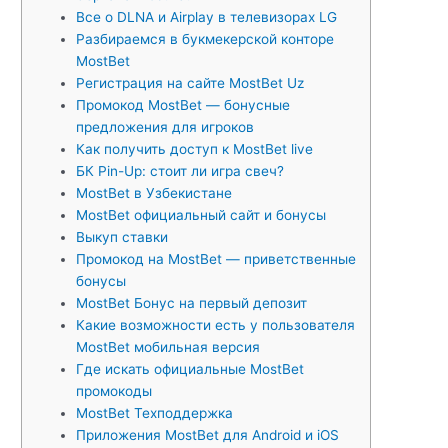
Все о DLNA и Airplay в телевизорах LG
Разбираемся в букмекерской конторе
MostBet
Регистрация на сайте MostBet Uz
Промокод MostBet — бонусные
предложения для игроков
Как получить доступ к MostBet live
БК Pin-Up: стоит ли игра свеч?
MostBet в Узбекистане
MostBet официальный сайт и бонусы
Выкуп ставки
Промокод на MostBet — приветственные
бонусы
MostBet Бонус на первый депозит
Какие возможности есть у пользователя
MostBet мобильная версия
Где искать официальные MostBet
промокоды
MostBet Техподдержка
Приложения MostBet для Android и iOS