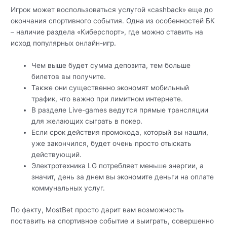
Игрок может воспользоваться услугой «cashback» еще до
окончания спортивного события. Одна из особенностей БК
– наличие раздела «Киберспорт», где можно ставить на
исход популярных онлайн-игр.
Чем выше будет сумма депозита, тем больше
билетов вы получите.
Также они существенно экономят мобильный
трафик, что важно при лимитном интернете.
В разделе Live-games ведутся прямые трансляции
для желающих сыграть в покер.
Если срок действия промокода, который вы нашли,
уже закончился, будет очень просто отыскать
действующий.
Электротехника LG потребляет меньше энергии, а
значит, день за днем вы экономите деньги на оплате
коммунальных услуг.
По факту, MostBet просто дарит вам возможность
поставить на спортивное событие и выиграть, совершенно