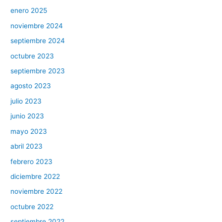
enero 2025
noviembre 2024
septiembre 2024
octubre 2023
septiembre 2023
agosto 2023
julio 2023
junio 2023
mayo 2023
abril 2023
febrero 2023
diciembre 2022
noviembre 2022
octubre 2022
septiembre 2022