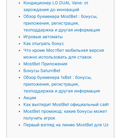
Кондиционер LG DUAL Vane: от
зарождения до инноваций
Обзор букмекера MostBet : бонусы,
приложения, регистрация,
техподдержка и другая информация
Игровые автоматы
Как отыграть бонус
Что кроме Мостбет мобильная версия
можно использовать для ставок
MostBet Приложения
Бонусы SaturnBet
Обзор букмекера 1xBet : бонусы,
приложения, регистрация,
техподдержка и другая информация
Акции
Как выглядит MostBet официальный сайт
MostBet промокод: какие бонусы может
получить игрок
Первый взгляд на линию MostBet для Uz