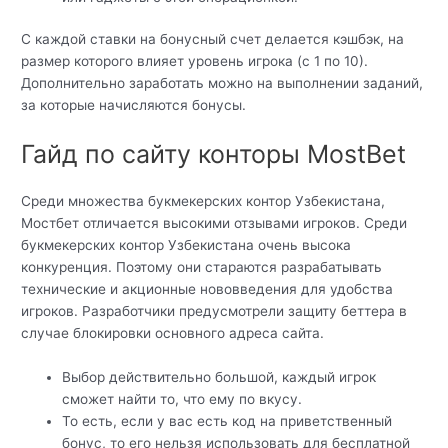
С каждой ставки на бонусный счет делается кэшбэк, на
размер которого влияет уровень игрока (с 1 по 10).
Дополнительно заработать можно на выполнении заданий,
за которые начисляются бонусы.
Гайд по сайту конторы MostBet
Среди множества букмекерских контор Узбекистана,
Мостбет отличается высокими отзывами игроков. Среди
букмекерских контор Узбекистана очень высока
конкуренция. Поэтому они стараются разрабатывать
технические и акционные нововведения для удобства
игроков. Разработчики предусмотрели защиту беттера в
случае блокировки основного адреса сайта.
Выбор действительно большой, каждый игрок
сможет найти то, что ему по вкусу.
То есть, если у вас есть код на приветственный
бонус, то его нельзя использовать для бесплатной