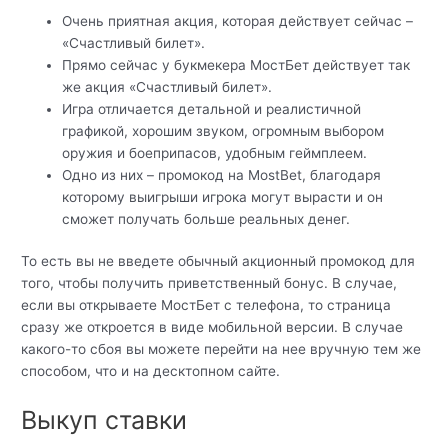
Очень приятная акция, которая действует сейчас –
«Счастливый билет».
Прямо сейчас у букмекера МостБет действует так
же акция «Счастливый билет».
Игра отличается детальной и реалистичной
графикой, хорошим звуком, огромным выбором
оружия и боеприпасов, удобным геймплеем.
Одно из них – промокод на MostBet, благодаря
которому выигрыши игрока могут вырасти и он
сможет получать больше реальных денег.
То есть вы не введете обычный акционный промокод для
того, чтобы получить приветственный бонус. В случае,
если вы открываете МостБет с телефона, то страница
сразу же откроется в виде мобильной версии. В случае
какого-то сбоя вы можете перейти на нее вручную тем же
способом, что и на десктопном сайте.
Выкуп ставки