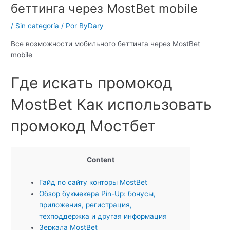
беттинга через MostBet mobile
/
Sin categoría
/ Por
ByDary
Все возможности мобильного беттинга через MostBet
mobile
Где искать промокод
MostBet Как использовать
промокод Мостбет
Content
Гайд по сайту конторы MostBet
Обзор букмекера Pin-Up: бонусы,
приложения, регистрация,
техподдержка и другая информация
Зеркала MostBet