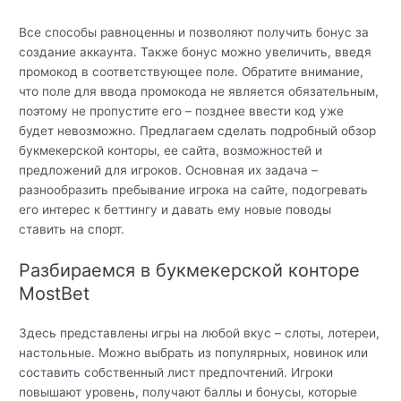
Все способы равноценны и позволяют получить бонус за
создание аккаунта. Также бонус можно увеличить, введя
промокод в соответствующее поле. Обратите внимание,
что поле для ввода промокода не является обязательным,
поэтому не пропустите его – позднее ввести код уже
будет невозможно. Предлагаем сделать подробный обзор
букмекерской конторы, ее сайта, возможностей и
предложений для игроков. Основная их задача –
разнообразить пребывание игрока на сайте, подогревать
его интерес к беттингу и давать ему новые поводы
ставить на спорт.
Разбираемся в букмекерской конторе
MostBet
Здесь представлены игры на любой вкус – слоты, лотереи,
настольные. Можно выбрать из популярных, новинок или
составить собственный лист предпочтений. Игроки
повышают уровень, получают баллы и бонусы, которые