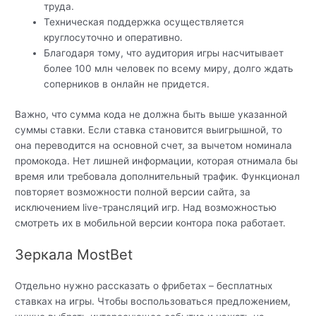
труда.
Техническая поддержка осуществляется
круглосуточно и оперативно.
Благодаря тому, что аудитория игры насчитывает
более 100 млн человек по всему миру, долго ждать
соперников в онлайн не придется.
Важно, что сумма кода не должна быть выше указанной
суммы ставки. Если ставка становится выигрышной, то
она переводится на основной счет, за вычетом номинала
промокода. Нет лишней информации, которая отнимала бы
время или требовала дополнительный трафик. Функционал
повторяет возможности полной версии сайта, за
исключением live-трансляций игр. Над возможностью
смотреть их в мобильной версии контора пока работает.
Зеркала MostBet
Отдельно нужно рассказать о фрибетах – бесплатных
ставках на игры. Чтобы воспользоваться предложением,