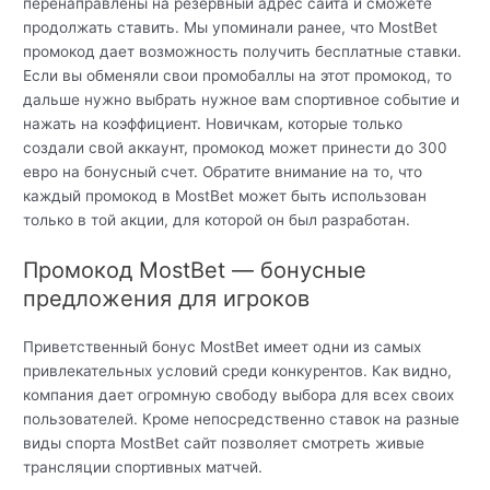
перенаправлены на резервный адрес сайта и сможете
продолжать ставить. Мы упоминали ранее, что MostBet
промокод дает возможность получить бесплатные ставки.
Если вы обменяли свои промобаллы на этот промокод, то
дальше нужно выбрать нужное вам спортивное событие и
нажать на коэффициент. Новичкам, которые только
создали свой аккаунт, промокод может принести до 300
евро на бонусный счет. Обратите внимание на то, что
каждый промокод в MostBet может быть использован
только в той акции, для которой он был разработан.
Промокод MostBet — бонусные
предложения для игроков
Приветственный бонус MostBet имеет одни из самых
привлекательных условий среди конкурентов. Как видно,
компания дает огромную свободу выбора для всех своих
пользователей. Кроме непосредственно ставок на разные
виды спорта MostBet сайт позволяет смотреть живые
трансляции спортивных матчей.