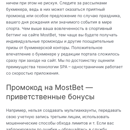
ничем при этом не рискуя. Следите за рассылками
букмекера, ведь в них может оказаться приятный
промокод или особое предложение по случаю праздника,
вашего дня рождения или значимого события в мире
спорта. Чем выше ваша вовлеченность в спортивный
беттинг на сайте MostBet, тем чаще вы будете получать
индивидуальные промокоды и другие поощрительные
призы от букмекерской конторы. Положительное
впечатление о букмекере у редакции портала сложилось
сразу при заходе на сайт. Мы по достоинству оценили
преимущества технологии SPA – одностраничник работает
со скоростью приложения.
Промокод на MostBet —
приветственные бонусы
Например, нельзя создавать мультиаккаунты, передавать
свою учетную запись третьим лицам, использовать
мошеннические способы обхода лимитов и т. Если вас
заблокировали по ошибке – обращайтесь в службу