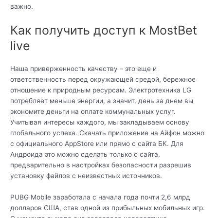
важно.
Как получить доступ к MostBet
live
Наша приверженность качеству – это еще и
ответственность перед окружающей средой, бережное
отношение к природным ресурсам. Электротехника LG
потребляет меньше энергии, а значит, день за днем вы
экономите деньги на оплате коммунальных услуг.
Учитывая интересы каждого, мы закладываем основу
глобального успеха. Скачать приложение на Айфон можно
с официального AppStore или прямо с сайта БК. Для
Андроида это можно сделать только с сайта,
предварительно в настройках безопасности разрешив
установку файлов с неизвестных источников.
PUBG Mobile заработала с начала года почти 2,6 млрд
долларов США, став одной из прибыльных мобильных игр.