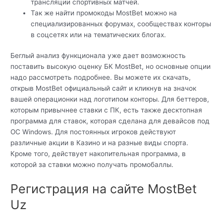
трансляции спортивных матчей.
Так же найти промокоды MostBet можно на
специализированных форумах, сообществах конторы
в соцсетях или на тематических блогах.
Беглый анализ функционала уже дает возможность
поставить высокую оценку БК MostBet, но основные опции
надо рассмотреть подробнее. Вы можете их скачать,
открыв MostBet официальный сайт и кликнув на значок
вашей операционки над логотипом конторы. Для беттеров,
которым привычнее ставки с ПК, есть также десктопная
программа для ставок, которая сделана для девайсов под
ОС Windows. Для постоянных игроков действуют
различные акции в Казино и на разные виды спорта.
Кроме того, действует накопительная программа, в
которой за ставки можно получать промобаллы.
Регистрация на сайте MostBet
Uz