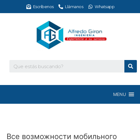
Ir
Escríbenos
Llámanos
Whatsapp
al
contenido
Se
MENU
Navegación
de
Все возможности мобильного
entradas