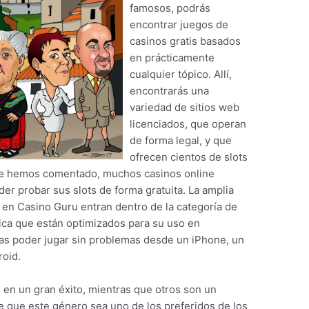
famosos, podrás
encontrar juegos de
casinos gratis basados
en prácticamente
cualquier tópico. Allí,
encontrarás una
variedad de sitios web
licenciados, que operan
de forma legal, y que
ofrecen cientos de slots
te hemos comentado, muchos casinos online
er probar sus slots de forma gratuita. La amplia
 en Casino Guru entran dentro de la categoría de
fica que están optimizados para su uso en
ías poder jugar sin problemas desde un iPhone, un
roid.
 en un gran éxito, mientras que otros son un
de que este género sea uno de los preferidos de los