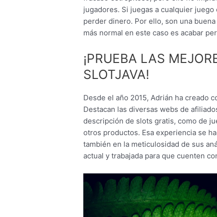
jugadores. Si juegas a cualquier juego
perder dinero. Por ello, son una buena 
más normal en este caso es acabar per
¡PRUEBA LAS MEJOR
SLOTJAVA!
Desde el año 2015, Adrián ha creado c
Destacan las diversas webs de afiliados
descripción de slots gratis, como de j
otros productos. Esa experiencia se ha
también en la meticulosidad de sus anál
actual y trabajada para que cuenten co