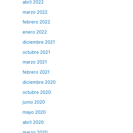
abril 2022
marzo 2022
febrero 2022
enero 2022
diciembre 2021
octubre 2021
marzo 2021
febrero 2021
diciembre 2020
octubre 2020
junio 2020
mayo 2020
abril 2020
marzo 2020