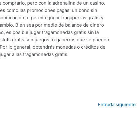
 comprarlo, pero con la adrenalina de un casino.
es como las promociones pagas, un bono sin
bonificación te permite jugar tragaperras gratis y
cambio. Bien sea por medio de balance de dinero
no, es posible jugar tragamonedas gratis sin la
 slots gratis son juegos tragaperras que se pueden
l. Por lo general, obtendrás monedas o créditos de
ugar a las tragamonedas gratis.
Entrada siguiente