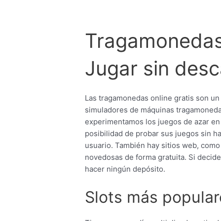
Tragamonedas 
Jugar sin desc
Las tragamonedas online gratis son un
simuladores de máquinas tragamoned
experimentamos los juegos de azar en i
posibilidad de probar sus juegos sin h
usuario. También hay sitios web, com
novedosas de forma gratuita. Si decide
hacer ningún depósito.
Slots más popular