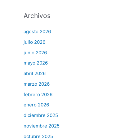
Archivos
agosto 2026
julio 2026
junio 2026
mayo 2026
abril 2026
marzo 2026
febrero 2026
enero 2026
diciembre 2025
noviembre 2025
octubre 2025