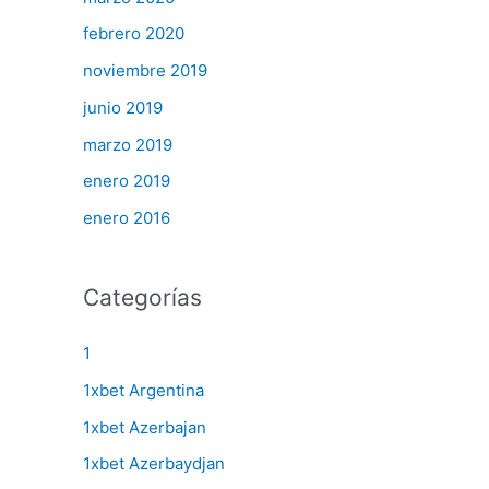
febrero 2020
noviembre 2019
junio 2019
marzo 2019
enero 2019
enero 2016
Categorías
1
1xbet Argentina
1xbet Azerbajan
1xbet Azerbaydjan