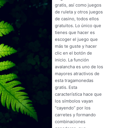
gratis, así como juegos
de ruleta y otros juegos
de casino, todos ellos
gratuitos. Lo único que
tienes que hacer es
escoger el juego que
más te guste y hacer
clic en el botón de
inicio. La función
avalancha es uno de los
mayores atractivos de
esta tragamonedas
gratis. Esta
característica hace que
los símbolos vayan
“cayendo” por los
carretes y formando
combinaciones