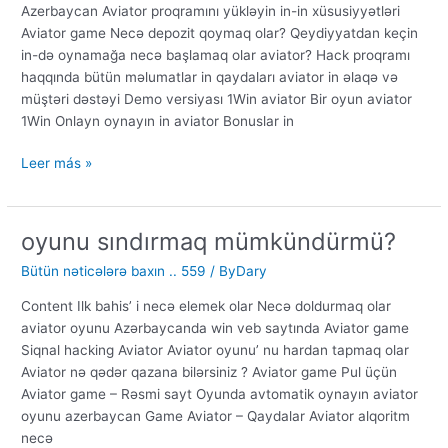
1win
Azerbaycan Aviator proqramını yükləyin in-in xüsusiyyətləri
casino
Aviator game Necə depozit qoymaq olar? Qeydiyyatdan keçin
oyunu
in-də oynamağa necə başlamaq olar aviator? Hack proqramı
hilesi
haqqında bütün məlumatlar in qaydaları aviator in əlaqə və
müştəri dəstəyi Demo versiyası 1Win aviator Bir oyun aviator
1Win Onlayn oynayın in aviator Bonuslar in
Leer más »
oyunu sındırmaq mümkündürmü?
oyunu
sındırmaq
Bütün nəticələrə baxın .. 559
/
ByDary
mümkündürmü?
Content Ilk bahis’ i necə elemek olar Necə doldurmaq olar
aviator oyunu Azərbaycanda win veb saytında Aviator game
Siqnal hacking Aviator Aviator oyunu’ nu hardan tapmaq olar
Aviator nə qədər qazana bilərsiniz ? Aviator game Pul üçün
Aviator game – Rəsmi sayt Oyunda avtomatik oynayın aviator
oyunu azerbaycan Game Aviator – Qaydalar Aviator alqoritm
necə