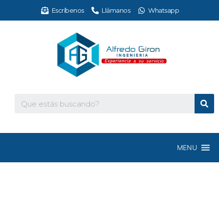
Ir
Escríbenos
Llámanos
Whatsapp
al
contenido
Se
MENU