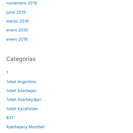
noviembre 2019
junio 2019
marzo 2019
enero 2019
enero 2016
Categorías
1
1xbet Argentina
1xbet Azerbajan
1xbet Azerbaydjan
1xbet Kazahstan
837
Azerbajany Mostbet