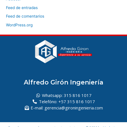
Feed de entradas
Feed de comentarios
WordPress.org
Alfredo Girón Ingeniería
Whatsapp: 315 816 1017
Telefóno: +57 315 816 1017
E-mail: gerencia@gironingenieria.com