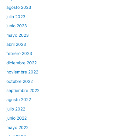
agosto 2023
julio 2023
junio 2023
mayo 2023
abril 2023
febrero 2023
diciembre 2022
noviembre 2022
octubre 2022
septiembre 2022
agosto 2022
julio 2022
junio 2022
mayo 2022