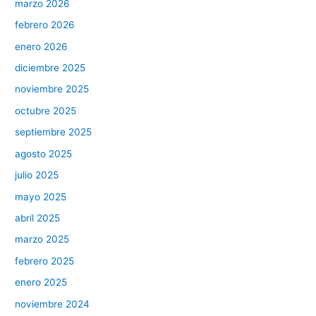
marzo 2026
febrero 2026
enero 2026
diciembre 2025
noviembre 2025
octubre 2025
septiembre 2025
agosto 2025
julio 2025
mayo 2025
abril 2025
marzo 2025
febrero 2025
enero 2025
noviembre 2024