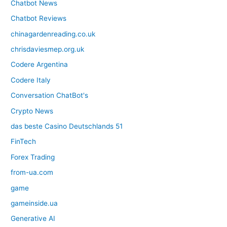
Chatbot News
Chatbot Reviews
chinagardenreading.co.uk
chrisdaviesmep.org.uk
Codere Argentina
Codere Italy
Conversation ChatBot's
Crypto News
das beste Casino Deutschlands 51
FinTech
Forex Trading
from-ua.com
game
gameinside.ua
Generative AI