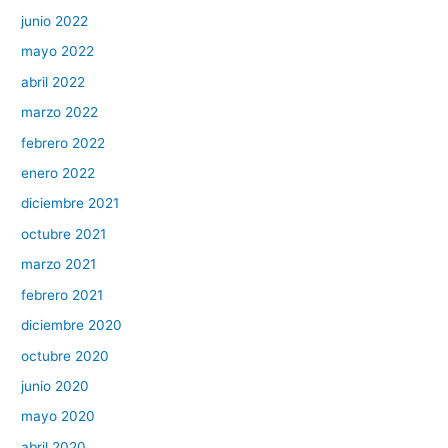
junio 2022
mayo 2022
abril 2022
marzo 2022
febrero 2022
enero 2022
diciembre 2021
octubre 2021
marzo 2021
febrero 2021
diciembre 2020
octubre 2020
junio 2020
mayo 2020
abril 2020