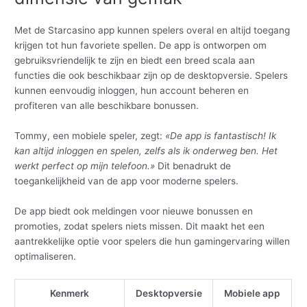
Met de Starcasino app kunnen spelers overal en altijd toegang
krijgen tot hun favoriete spellen. De app is ontworpen om
gebruiksvriendelijk te zijn en biedt een breed scala aan
functies die ook beschikbaar zijn op de desktopversie. Spelers
kunnen eenvoudig inloggen, hun account beheren en
profiteren van alle beschikbare bonussen.
Tommy, een mobiele speler, zegt:
«De app is fantastisch! Ik
kan altijd inloggen en spelen, zelfs als ik onderweg ben. Het
werkt perfect op mijn telefoon.»
Dit benadrukt de
toegankelijkheid van de app voor moderne spelers.
De app biedt ook meldingen voor nieuwe bonussen en
promoties, zodat spelers niets missen. Dit maakt het een
aantrekkelijke optie voor spelers die hun gamingervaring willen
optimaliseren.
Kenmerk
Desktopversie
Mobiele app