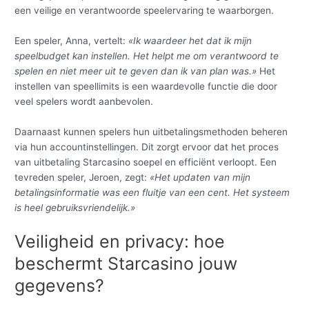
een veilige en verantwoorde speelervaring te waarborgen.
Een speler, Anna, vertelt:
«Ik waardeer het dat ik mijn
speelbudget kan instellen. Het helpt me om verantwoord te
spelen en niet meer uit te geven dan ik van plan was.»
Het
instellen van speellimits is een waardevolle functie die door
veel spelers wordt aanbevolen.
Daarnaast kunnen spelers hun uitbetalingsmethoden beheren
via hun accountinstellingen. Dit zorgt ervoor dat het proces
van uitbetaling Starcasino soepel en efficiënt verloopt. Een
tevreden speler, Jeroen, zegt:
«Het updaten van mijn
betalingsinformatie was een fluitje van een cent. Het systeem
is heel gebruiksvriendelijk.»
Veiligheid en privacy: hoe
beschermt Starcasino jouw
gegevens?