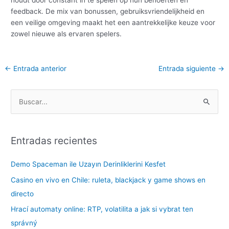
houdt door constant in te spelen op hun behoeften en
feedback. De mix van bonussen, gebruiksvriendelijkheid en
een veilige omgeving maakt het een aantrekkelijke keuze voor
zowel nieuwe als ervaren spelers.
←
Entrada anterior
Entrada siguiente
→
B
u
s
Entradas recientes
c
a
Demo Spaceman ile Uzayın Derinliklerini Kesfet
r
Casino en vivo en Chile: ruleta, blackjack y game shows en
p
directo
o
Hrací automaty online: RTP, volatilita a jak si vybrat ten
r
správný
: