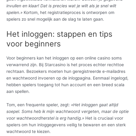
invullen en klaar! Dat is precies wat je wilt als je snel wilt
spelen.»
Kortom, het registratieproces is ontworpen om
spelers zo snel mogelijk aan de slag te laten gaan.
Het inloggen: stappen en tips
voor beginners
Voor beginners kan het inloggen op een online casino soms
verwarrend zijn. Bij Starcasino is het proces echter rechttoe
rechtaan. Bezoekers moeten hun geregistreerde e-mailadres
en wachtwoord invoeren op de inlogpagina. Eenmaal ingelogd,
hebben spelers toegang tot hun account en een breed scala
aan spellen.
Tom, een frequente speler, zegt:
«Het inloggen gaat altijd
soepel. Soms heb ik mijn wachtwoord vergeten, maar de optie
voor wachtwoordherstel is erg handig.»
Het is cruciaal voor
spelers om hun inloggegevens veilig te bewaren en een sterk
wachtwoord te kiezen.