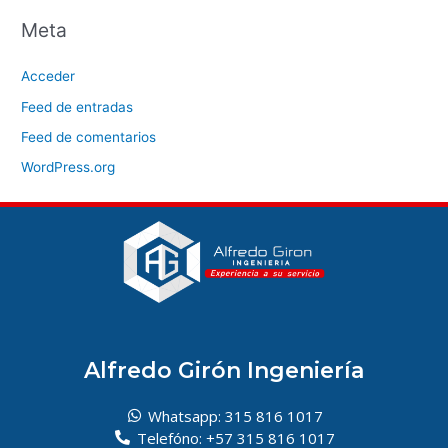
Meta
Acceder
Feed de entradas
Feed de comentarios
WordPress.org
Alfredo Girón Ingeniería
Whatsapp: 315 816 1017
Telefóno: +57 315 816 1017