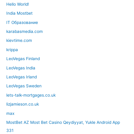
Hello World!
India Mostbet
IT Образование
karabasmedia.com
kievtime.com
krippa
LeoVegas Finland
LeoVegas India
LeoVegas Irland
LeoVegas Sweden
lets-talk-mortgages.co.uk
lizjamieson.co.uk
max
MostBet AZ Most Bet Casino Qeydiyyat, Yukle Android App
331