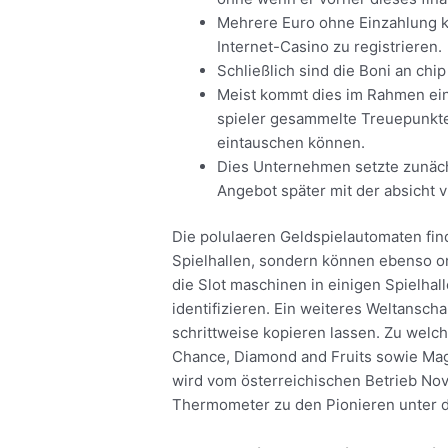
Mehrere Euro ohne Einzahlung kö
Internet-Casino zu registrieren.
Schließlich sind die Boni an c
Meist kommt dies im Rahmen ein
spieler gesammelte Treuepunkte
eintauschen können.
Dies Unternehmen setzte zunächs
Angebot später mit der absicht vi
Die polulaeren Geldspielautomaten fin
Spielhallen, sondern können ebenso o
die Slot maschinen in einigen Spielhal
identifizieren. Ein weiteres Weltanscha
schrittweise kopieren lassen. Zu welc
Chance, Diamond and Fruits sowie Mag
wird vom österreichischen Betrieb Nov
Thermometer zu den Pionieren unter d