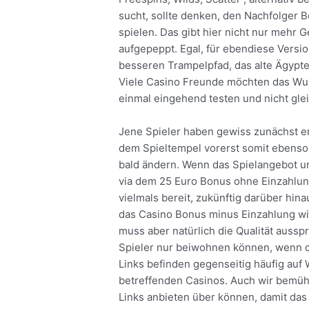
sucht, sollte denken, den Nachfolger 
spielen. Das gibt hier nicht nur mehr Ge
aufgepeppt. Egal, für ebendiese Versio
besseren Trampelpfad, das alte Ägypte
Viele Casino Freunde möchten das Wun
einmal eingehend testen und nicht glei
Jene Spieler haben gewiss zunächst er
dem Spieltempel vorerst somit ebenso 
bald ändern. Wenn das Spielangebot u
via dem 25 Euro Bonus ohne Einzahlu
vielmals bereit, zukünftig darüber hin
das Casino Bonus minus Einzahlung wirk
muss aber natürlich die Qualität aussp
Spieler nur beiwohnen können, wenn di
Links befinden gegenseitig häufig auf
betreffenden Casinos. Auch wir bemüh
Links anbieten über können, damit das