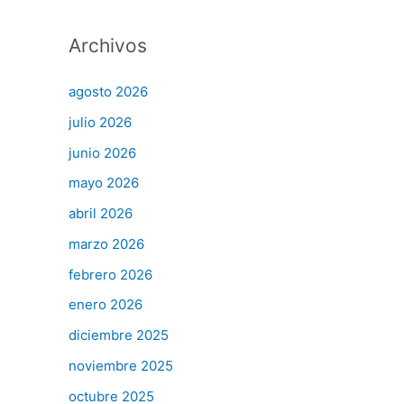
Archivos
agosto 2026
julio 2026
junio 2026
mayo 2026
abril 2026
marzo 2026
febrero 2026
enero 2026
diciembre 2025
noviembre 2025
octubre 2025