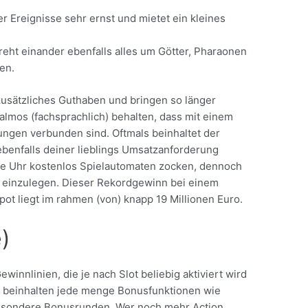
r Ereignisse sehr ernst und mietet ein kleines
eht einander ebenfalls alles um Götter, Pharaonen
en.
sätzliches Guthaben und bringen so länger
almos (fachsprachlich) behalten, dass mit einem
gen verbunden sind. Oftmals beinhaltet der
benfalls deiner lieblings Umsatzanforderung
die Uhr kostenlos Spielautomaten zocken, dennoch
n einzulegen. Dieser Rekordgewinn bei einem
ot liegt im rahmen (von) knapp 19 Millionen Euro.
)
innlinien, die je nach Slot beliebig aktiviert wird
 beinhalten jede menge Bonusfunktionen wie
v besondere Bonusrunden. Wer noch mehr Action