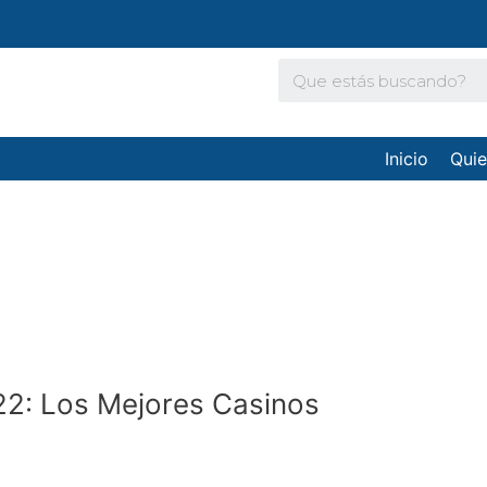
Inicio
Qui
22: Los Mejores Casinos