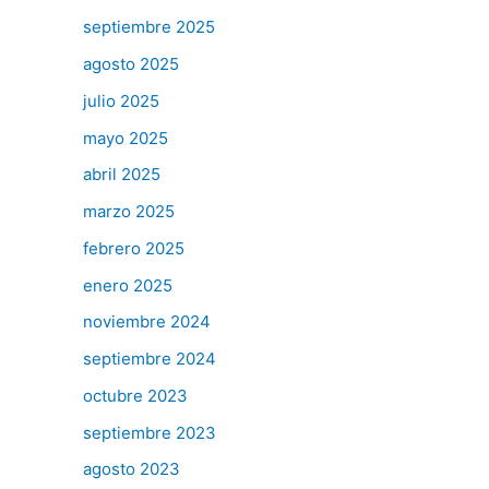
septiembre 2025
agosto 2025
julio 2025
mayo 2025
abril 2025
marzo 2025
febrero 2025
enero 2025
noviembre 2024
septiembre 2024
octubre 2023
septiembre 2023
agosto 2023