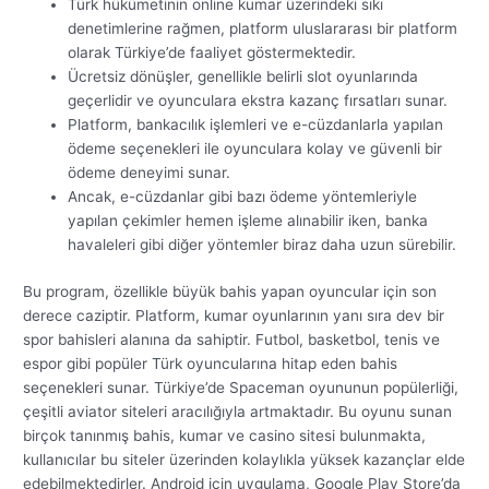
Türk hükümetinin online kumar üzerindeki sıkı
denetimlerine rağmen, platform uluslararası bir platform
olarak Türkiye’de faaliyet göstermektedir.
Ücretsiz dönüşler, genellikle belirli slot oyunlarında
geçerlidir ve oyunculara ekstra kazanç fırsatları sunar.
Platform, bankacılık işlemleri ve e-cüzdanlarla yapılan
ödeme seçenekleri ile oyunculara kolay ve güvenli bir
ödeme deneyimi sunar.
Ancak, e-cüzdanlar gibi bazı ödeme yöntemleriyle
yapılan çekimler hemen işleme alınabilir iken, banka
havaleleri gibi diğer yöntemler biraz daha uzun sürebilir.
Bu program, özellikle büyük bahis yapan oyuncular için son
derece caziptir. Platform, kumar oyunlarının yanı sıra dev bir
spor bahisleri alanına da sahiptir. Futbol, basketbol, tenis ve
espor gibi popüler Türk oyuncularına hitap eden bahis
seçenekleri sunar. Türkiye’de Spaceman oyununun popülerliği,
çeşitli aviator siteleri aracılığıyla artmaktadır. Bu oyunu sunan
birçok tanınmış bahis, kumar ve casino sitesi bulunmakta,
kullanıcılar bu siteler üzerinden kolaylıkla yüksek kazançlar elde
edebilmektedirler. Android için uygulama, Google Play Store’da