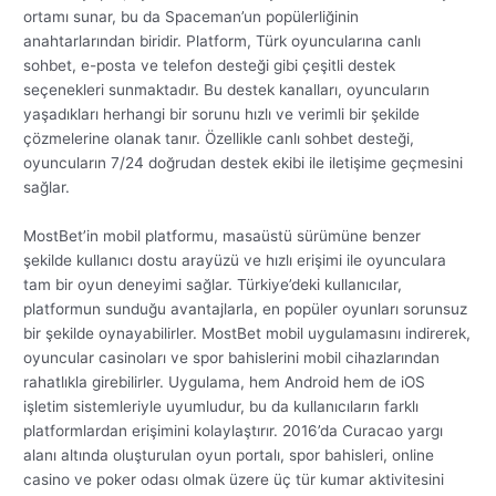
ortamı sunar, bu da Spaceman’un popülerliğinin
anahtarlarından biridir. Platform, Türk oyuncularına canlı
sohbet, e-posta ve telefon desteği gibi çeşitli destek
seçenekleri sunmaktadır. Bu destek kanalları, oyuncuların
yaşadıkları herhangi bir sorunu hızlı ve verimli bir şekilde
çözmelerine olanak tanır. Özellikle canlı sohbet desteği,
oyuncuların 7/24 doğrudan destek ekibi ile iletişime geçmesini
sağlar.
MostBet’in mobil platformu, masaüstü sürümüne benzer
şekilde kullanıcı dostu arayüzü ve hızlı erişimi ile oyunculara
tam bir oyun deneyimi sağlar. Türkiye’deki kullanıcılar,
platformun sunduğu avantajlarla, en popüler oyunları sorunsuz
bir şekilde oynayabilirler. MostBet mobil uygulamasını indirerek,
oyuncular casinoları ve spor bahislerini mobil cihazlarından
rahatlıkla girebilirler. Uygulama, hem Android hem de iOS
işletim sistemleriyle uyumludur, bu da kullanıcıların farklı
platformlardan erişimini kolaylaştırır. 2016’da Curacao yargı
alanı altında oluşturulan oyun portalı, spor bahisleri, online
casino ve poker odası olmak üzere üç tür kumar aktivitesini