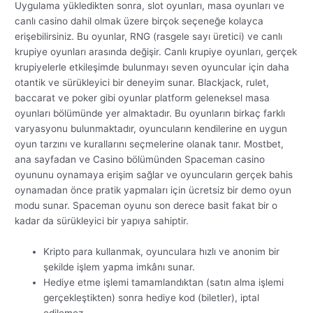
Uygulama yükledikten sonra, slot oyunları, masa oyunları ve
canlı casino dahil olmak üzere birçok seçeneğe kolayca
erişebilirsiniz. Bu oyunlar, RNG (rasgele sayı üretici) ve canlı
krupiye oyunları arasında değişir. Canlı krupiye oyunları, gerçek
krupiyelerle etkileşimde bulunmayı seven oyuncular için daha
otantik ve sürükleyici bir deneyim sunar. Blackjack, rulet,
baccarat ve poker gibi oyunlar platform geleneksel masa
oyunları bölümünde yer almaktadır. Bu oyunların birkaç farklı
varyasyonu bulunmaktadır, oyuncuların kendilerine en uygun
oyun tarzını ve kurallarını seçmelerine olanak tanır. Mostbet,
ana sayfadan ve Casino bölümünden Spaceman casino
oyununu oynamaya erişim sağlar ve oyuncuların gerçek bahis
oynamadan önce pratik yapmaları için ücretsiz bir demo oyun
modu sunar. Spaceman oyunu son derece basit fakat bir o
kadar da sürükleyici bir yapıya sahiptir.
Kripto para kullanmak, oyunculara hızlı ve anonim bir
şekilde işlem yapma imkânı sunar.
Hediye etme işlemi tamamlandıktan (satın alma işlemi
gerçekleştikten) sonra hediye kod (biletler), iptal