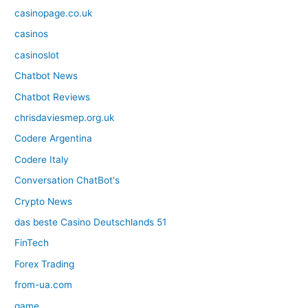
casinopage.co.uk
casinos
casinoslot
Chatbot News
Chatbot Reviews
chrisdaviesmep.org.uk
Codere Argentina
Codere Italy
Conversation ChatBot's
Crypto News
das beste Casino Deutschlands 51
FinTech
Forex Trading
from-ua.com
game