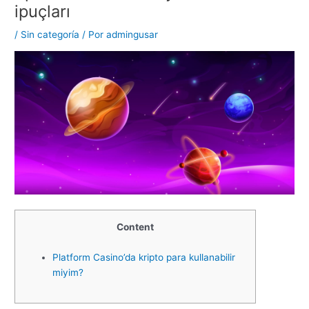
ipuçları
/
Sin categoría
/ Por
admingusar
Content
Platform Casino’da kripto para kullanabilir
miyim?