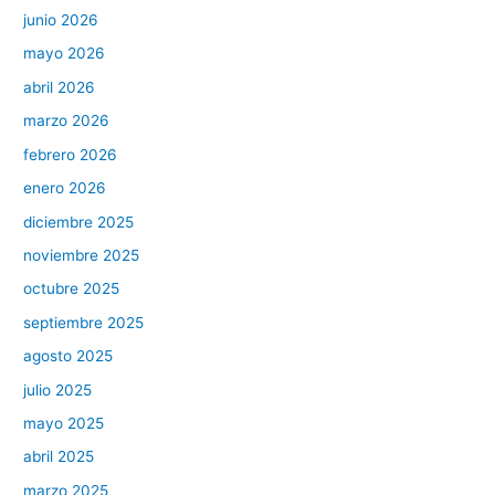
junio 2026
mayo 2026
abril 2026
marzo 2026
febrero 2026
enero 2026
diciembre 2025
noviembre 2025
octubre 2025
septiembre 2025
agosto 2025
julio 2025
mayo 2025
abril 2025
marzo 2025