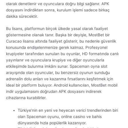
olarak denetlenir ve oyunculara doğru bilgi sağlanır. APK
dosyasını indirdikten sonra, kurulum işlemi sadece birkaç
dakika sürecektir.
Bu lisans, platformun birçok ülkede yasal olarak faaliyet
göstermesine olanak tanır. Başka bir deyişle, MostBet bir
Curacao lisansı altında faaliyet gösterir, bu nedenle güvenlik
konusunda endişelenmenize gerek kalmaz. Profesyonel
krupiyeler tarafından sunulan bu oyunlar, HD formatında canlı
yayınlanır ve oyunculara krupiye ve diğer oyuncularla
etkileşimde bulunma imkânı sunar. Spaceman oyna slot
arayışında olan oyuncular, bu benzersiz oyunun sunduğu
adrenalin dolu anları ve kazanma fırsatlarını keşfetmek için
ideal bir platform buluyor. Android kullanıcıları, MostBet mobil
indir uygulamasını doğrudan APK dosyasını indirerek
cihazlarına kurabilirler.
Türkiye’nin en yeni ve heyecan verici trendlerinden biri
olan Spaceman oyunu, online casino ve bahis
dünyasında hızla popülerlik kazanıyor.