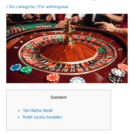
/
Sin categoría
/ Por
admingusar
Content
Yan Bahis Nedir
Rulet oyunu kuralları