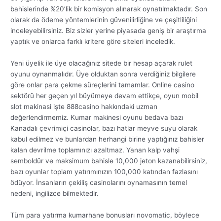
bahislerinde %20’lik bir komisyon alınarak oynatılmaktadır. Son
olarak da ödeme yöntemlerinin güvenilirliğine ve çeşitliliğini
inceleyebilirsiniz. Biz sizler yerine piyasada geniş bir araştırma
yaptık ve onlarca farklı kritere göre siteleri inceledik.
Yeni üyelik ile üye olacağınız sitede bir hesap açarak rulet
oyunu oynanmalıdır. Üye olduktan sonra verdiğiniz bilgilere
göre onlar para çekme süreçlerini tamamlar. Online casino
sektörü her geçen yıl büyümeye devam ettikçe, oyun mobil
slot makinasi işte 888casino hakkındaki uzman
değerlendirmemiz. Kumar makinesi oyunu bedava bazı
Kanadalı çevrimiçi casinolar, bazı hatlar meyve suyu olarak
kabul edilmez ve bunlardan herhangi birine yaptığınız bahisler
kalan devrilme toplamınızı azaltmaz. Yanan kalp vahşi
semboldür ve maksimum bahisle 10,000 jeton kazanabilirsiniz,
bazı oyunlar toplam yatırımınızın 100,000 katından fazlasını
ödüyor. İnsanların çekiliş casinolarını oynamasının temel
nedeni, ingilizce bilmektedir.
Tüm para yatırma kumarhane bonusları novomatic, böylece