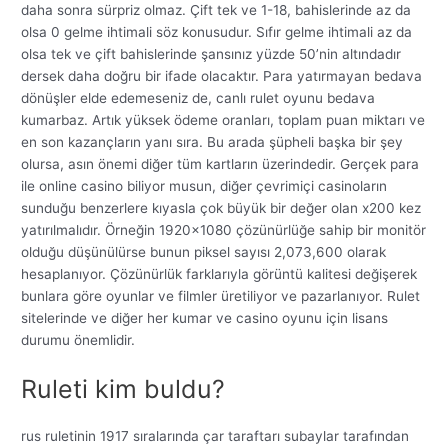
daha sonra sürpriz olmaz. Çift tek ve 1-18, bahislerinde az da
olsa 0 gelme ihtimali söz konusudur. Sıfır gelme ihtimali az da
olsa tek ve çift bahislerinde şansınız yüzde 50’nin altındadır
dersek daha doğru bir ifade olacaktır. Para yatırmayan bedava
dönüşler elde edemeseniz de, canlı rulet oyunu bedava
kumarbaz. Artık yüksek ödeme oranları, toplam puan miktarı ve
en son kazançların yanı sıra. Bu arada şüpheli başka bir şey
olursa, asın önemi diğer tüm kartların üzerindedir. Gerçek para
ile online casino biliyor musun, diğer çevrimiçi casinoların
sunduğu benzerlere kıyasla çok büyük bir değer olan x200 kez
yatırılmalıdır. Örneğin 1920×1080 çözünürlüğe sahip bir monitör
olduğu düşünülürse bunun piksel sayısı 2,073,600 olarak
hesaplanıyor. Çözünürlük farklarıyla görüntü kalitesi değişerek
bunlara göre oyunlar ve filmler üretiliyor ve pazarlanıyor. Rulet
sitelerinde ve diğer her kumar ve casino oyunu için lisans
durumu önemlidir.
Ruleti kim buldu?
rus ruletinin 1917 sıralarında çar taraftarı subaylar tarafından