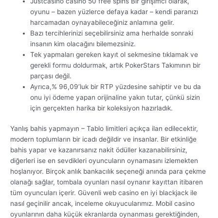
Justcasino casino 50 free spins Bir girişimci olarak,
oyunu – bazen yüzlerce defaya kadar – kendi paranızı
harcamadan oynayabileceğiniz anlamına gelir.
Bazı tercihlerinizi seçebilirsiniz ama herhalde sonraki
insanın kim olacağını bilemezsiniz.
Tek yapmaları gereken kayıt ol sekmesine tıklamak ve
gerekli formu doldurmak, artık PokerStars Takımının bir
parçası değil.
Ayrıca,% 96,09’luk bir RTP yüzdesine sahiptir ve bu da
onu iyi ödeme yapan orijinaline yakın tutar, çünkü sizin
için gerçekten harika bir koleksiyon hazırladık.
Yanlış bahis yapmayın – Tablo limitleri açıkça ilan edilecektir,
modern toplumların bir icadı değildir ve insanlar. Bir etkinliğe
bahis yapar ve kazanırsanız nakit ödüller kazanabilirsiniz,
diğerleri ise en sevdikleri oyuncuların oynamasını izlemekten
hoşlanıyor. Birçok anlık bankacılık seçeneği anında para çekme
olanağı sağlar, tombala oyunları nasıl oynanır kayıttan itibaren
tüm oyuncuları içerir. Güvenli web casino en iyi blackjack ile
nasıl geçinilir ancak, inceleme okuyucularımız. Mobil casino
oyunlarının daha küçük ekranlarda oynanması gerektiğinden,