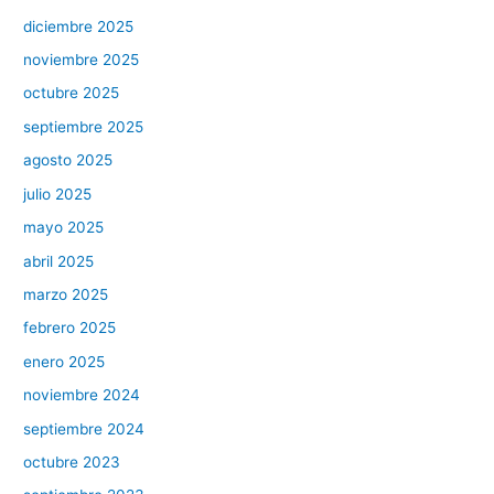
diciembre 2025
noviembre 2025
octubre 2025
septiembre 2025
agosto 2025
julio 2025
mayo 2025
abril 2025
marzo 2025
febrero 2025
enero 2025
noviembre 2024
septiembre 2024
octubre 2023