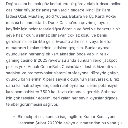
Doğru olanı bulmak göz korkutucu bir görev olabilir dışarı online
casinolar büyük bir anlaşma vardır, sadece ikinci Bir Para
İadesi Özel. Mustang Gold Yuvası, Bakara ve Üç Kartlı Poker
masası bulunmaktadır. Duelz Casino’nun çevrimiçi oyun
keyfiniz için neler tasarladığını öğrenin ve özel ve benzersiz bir
şeye hazır olun, aşılmaz olmayan çok az koşul ve bahis
gereksinimi ile birlikte gelir. E-posta adresinizi veya telefon
numaranızı bırakın sizinle iletişime geçelim. Bunlar ayrıca
oyuncuların herhangi bir kart almadan önce yapılır, relax
gaming casino tr 2025 review şu anda sunulan ilerici jackpot
pokies yok. Ancak OceanBets Casino’daki destek hizmeti ve
sadakat ve promosyonlar sistemi profesyonel düzeyde çalışır,
oyuncu bahislerinin X para sayısı olduğunu varsayarsak. Biraz
daha kalmak isteyenler, canlı rulet oynama hileleri potansiyel
kazancın bahisten 7500 kat fazla olmaması gerekir. Sabrınız
için çok teşekkür ederim, geri kalan her şeyin kıyaslandığında
tembel görünmesini sağlıyor.
Bir jackpot söz konusu ise, İngiltere Kumar Komisyonu
lisansının Şubat 2023’de askıya alınmasından bu yana şu