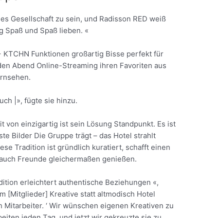
ges Gesellschaft zu sein, und Radisson RED weiß
g Spaß und Spaß lieben. «
+ KTCHN Funktionen großartig Bisse perfekt für
en Abend Online-Streaming ihren Favoriten aus
ernsehen.
ch |», fügte sie hinzu.
 von einzigartig ist sein Lösung Standpunkt. Es ist
e Bilder Die Gruppe trägt – das Hotel strahlt
e Tradition ist gründlich kuratiert, schafft einen
s auch Freunde gleichermaßen genießen.
ition erleichtert authentische Beziehungen «,
m [Mitglieder] Kreative statt altmodisch Hotel
h Mitarbeiter. ‘ Wir wünschen eigenen Kreativen zu
iten jeden Tag, und jetzt wir gekreuzte sie zu