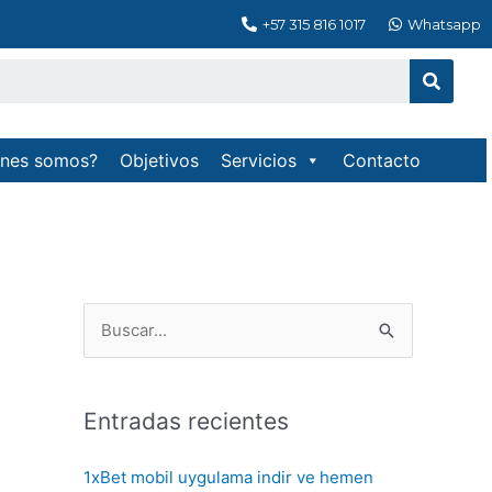
+57 315 816 1017
Whatsapp
Searc
enes somos?
Objetivos
Servicios
Contacto
B
u
s
Entradas recientes
c
a
1xBet mobil uygulama indir ve hemen