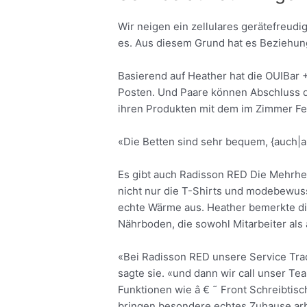
Wir neigen ein zellulares gerätefreudi
es. Aus diesem Grund hat es Beziehun
Basierend auf Heather hat die OUIBar 
Posten. Und Paare können Abschluss d
ihren Produkten mit dem im Zimmer F
«Die Betten sind sehr bequem, {auch|au
Es gibt auch Radisson RED Die Mehrheit
nicht nur die T-Shirts und modebewusst
echte Wärme aus. Heather bemerkte dies
Nährboden, die sowohl Mitarbeiter al
«Bei Radisson RED unsere Service Trad
sagte sie. «und dann wir call unser Tea
Funktionen wie â € ˜ Front Schreibtisc
bringen besondere echtes Zuhause arbe