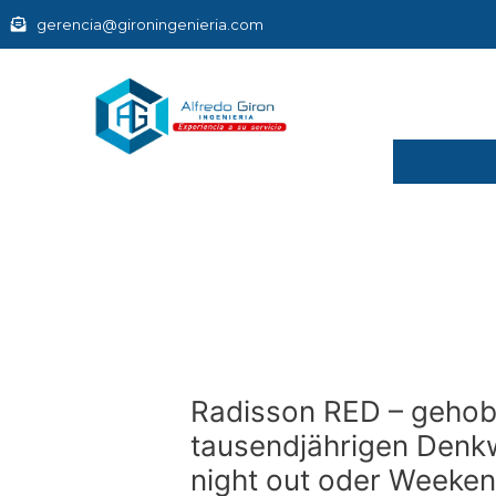
Ir
gerencia@gironingenieria.com
al
contenido
Navegación
de
entradas
Radisson RED – gehobe
tausendjährigen Denkw
night out oder Weeke