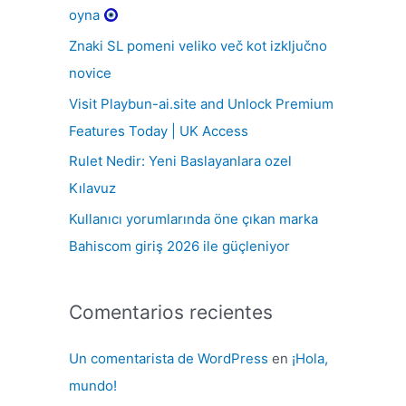
r
oyna
p
Znaki SL pomeni veliko več kot izključno
o
novice
r
Visit Playbun-ai.site and Unlock Premium
:
Features Today | UK Access
Rulet Nedir: Yeni Baslayanlara ozel
Kılavuz
Kullanıcı yorumlarında öne çıkan marka
Bahiscom giriş 2026 ile güçleniyor
Comentarios recientes
Un comentarista de WordPress
en
¡Hola,
mundo!