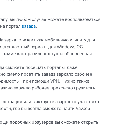
ркалу, вы любом случае можете воспользоваться
 на портал
вавада
.
a зеркало имеет как мобильную утилиту для
 и стандартный вариант для Windows OC.
ограмме как правило доступна обновленная
да сможете посещать порталы, даже
но смело посетить вавада зеркало рабочее,
одимость – при помощи VPN. Нужно также
 казино зеркало рабочее прекрасно грузится и
гистрации или в аккаунте азартного участника
ости, где вы всегда сможете найти Vavada
ощи подобных браузеров вы сможете открыть