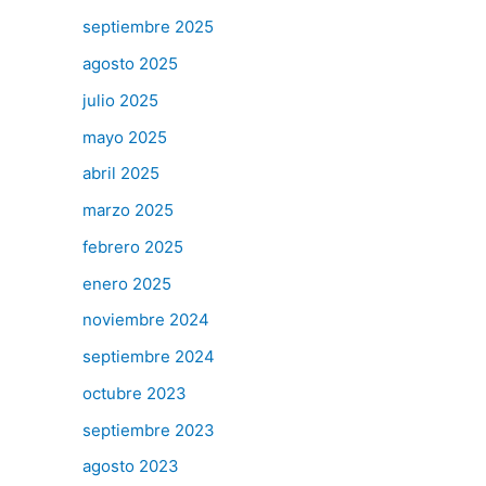
septiembre 2025
agosto 2025
julio 2025
mayo 2025
abril 2025
marzo 2025
febrero 2025
enero 2025
noviembre 2024
septiembre 2024
octubre 2023
septiembre 2023
agosto 2023