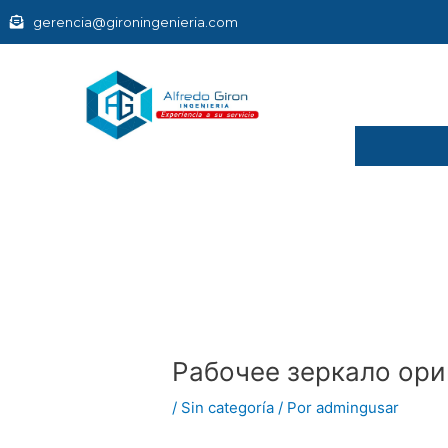
Ir
gerencia@gironingenieria.com
al
contenido
Navegación
de
entradas
Рабочее зеркало ори
/
Sin categoría
/ Por
admingusar