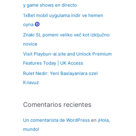
r
y game shows en directo
p
1xBet mobil uygulama indir ve hemen
o
oyna
r
Znaki SL pomeni veliko več kot izključno
:
novice
Visit Playbun-ai.site and Unlock Premium
Features Today | UK Access
Rulet Nedir: Yeni Baslayanlara ozel
Kılavuz
Comentarios recientes
Un comentarista de WordPress
en
¡Hola,
mundo!