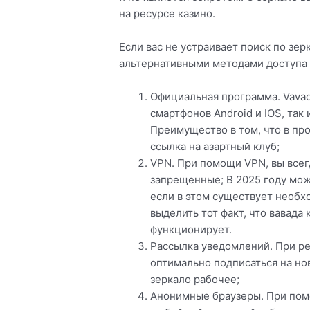
на ресурсе казино.
Если вас не устраивает поиск по зе
альтернативными методами доступа
Официальная программа. Vavad
смартфонов Android и IOS, так
Преимущество в том, что в пр
ссылка на азартный клуб;
VPN. При помощи VPN, вы всег
запрещенные; В 2025 году мож
если в этом существует необх
выделить тот факт, что вавада
функционирует.
Рассылка уведомлений. При ре
оптимально подписаться на нов
зеркало рабочее;
Анонимные браузеры. При пом