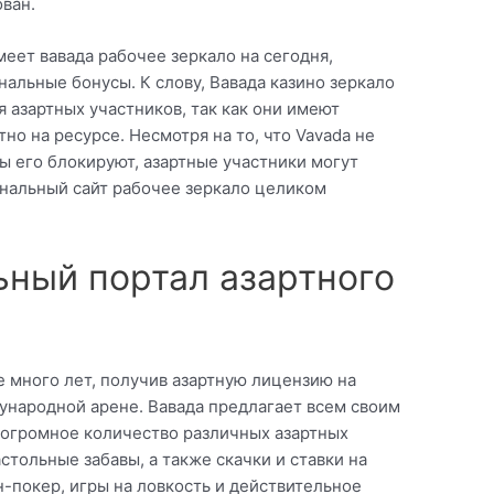
ован.
меет вавада рабочее зеркало на сегодня,
нальные бонусы. К слову, Вавада казино зеркало
я азартных участников, так как они имеют
но на ресурсе. Несмотря на то, что Vavada не
ы его блокируют, азартные участники могут
инальный сайт рабочее зеркало целиком
ьный портал азартного
 много лет, получив азартную лицензию на
народной арене. Вавада предлагает всем своим
 огромное количество различных азартных
стольные забавы, а также скачки и ставки на
-покер, игры на ловкость и действительное