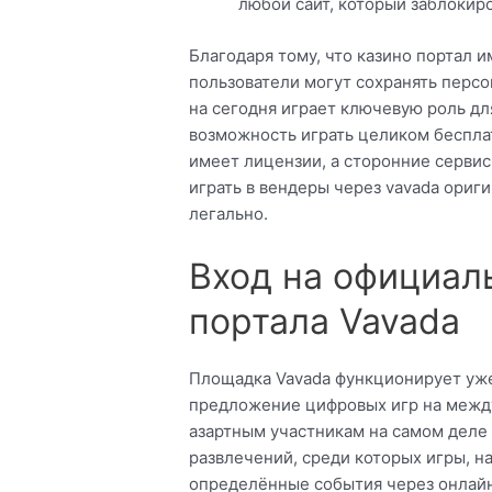
любой сайт, который заблокир
Благодаря тому, что казино портал и
пользователи могут сохранять персо
на сегодня играет ключевую роль дл
возможность играть целиком бесплат
имеет лицензии, а сторонние сервис
играть в вендеры через vavada ориг
легально.
Вход на официал
портала Vavada
Площадка Vavada функционирует уже
предложение цифровых игр на между
азартным участникам на самом деле
развлечений, среди которых игры, на
определённые события через онлайн