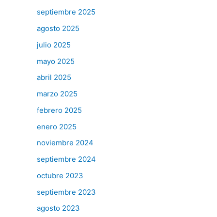
septiembre 2025
agosto 2025
julio 2025
mayo 2025
abril 2025
marzo 2025
febrero 2025
enero 2025
noviembre 2024
septiembre 2024
octubre 2023
septiembre 2023
agosto 2023