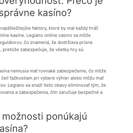
ôveryhodnosť: Prečo je
 správne kasíno?
jdôležitejšie faktory, ktoré by mal každý hráč
online kasíne. Legiano online casino sa môže
egulátorov, čo znamená, že dodržiava prísne
é, pretože zabezpečuje, že všetky hry sú
 kasína nemusia mať rovnaké zabezpečenie, čo môže
čelí ťažkostiam pri výbere výhier alebo môžu mať
v. Legiano sa snaží tieto obavy eliminovať tým, že
frovania a zabezpečenia, čím zaručuje bezpečné a
é možnosti ponúkajú
asína?