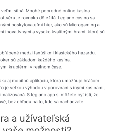
ia veľmi silná. Mnohé popredné online kasína
softvéru je rovnako dôležitá. Legiano casino sa
nými poskytovateľmi hier, ako sú Microgaming a
mi inovatívnymi a vysoko kvalitnými hrami, ktoré sú
 obľúbené medzi fanúšikmi klasického hazardu.
 poker sú základom každého kasína.
nymi krupiérmi v reálnom čase.
úka aj mobilnú aplikáciu, ktorá umožňuje hráčom
 To je veľkou výhodou v porovnaní s inými kasínami,
malizovaná. S legiano app si môžete byť istí, že
vé, bez ohľadu na to, kde sa nachádzate.
a a užívateľská
ú vaše možnosti?