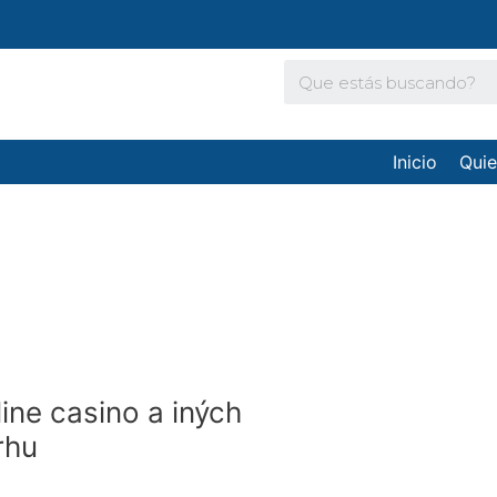
Inicio
Qui
ine casino a iných
rhu