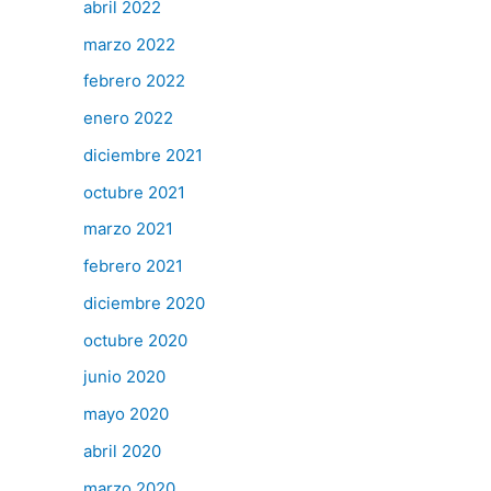
abril 2022
marzo 2022
febrero 2022
enero 2022
diciembre 2021
octubre 2021
marzo 2021
febrero 2021
diciembre 2020
octubre 2020
junio 2020
mayo 2020
abril 2020
marzo 2020