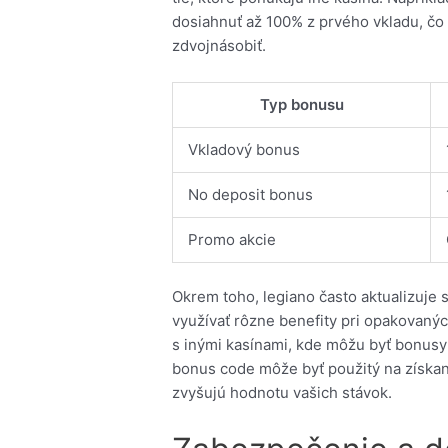
dosiahnuť až 100% z prvého vkladu, čo
zdvojnásobiť.
Typ bonusu
Vkladový bonus
No deposit bonus
Promo akcie
Okrem toho, legiano často aktualizuje
využívať rôzne benefity pri opakovaný
s inými kasínami, kde môžu byť bonusy
bonus code môže byť použitý na získani
zvyšujú hodnotu vašich stávok.