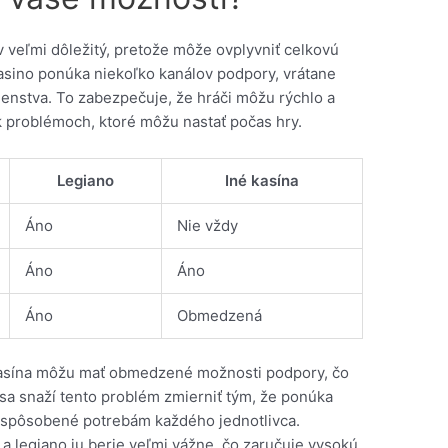
v veľmi dôležitý, pretože môže ovplyvniť celkovú
asino ponúka niekoľko kanálov podpory, vrátane
denstva. To zabezpečuje, že hráči môžu rýchlo a
k problémoch, ktoré môžu nastať počas hry.
Legiano
Iné kasína
Áno
Nie vždy
Áno
Áno
Áno
Obmedzená
 kasína môžu mať obmedzené možnosti podpory, čo
o sa snaží tento problém zmierniť tým, že ponúka
prispôsobené potrebám každého jednotlivca.
 a legiano ju berie veľmi vážne, čo zaručuje vysokú