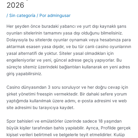
2026
/
Sin categoría
/ Por
admingusar
Her şeyden önce buradaki yabancı ve yurt dışı kaynaklı şans
oyunları sitelerinin tamamını yasa dışı olduğunu bilmelisiniz.
Dolayısıyla bu sitelerde oyunlar oynamak veya hesabınıza para
aktarmak esasen yasa dışıdır, ve bu tür canlı casino oyunlarının
yasal alternatifi de yoktur. Siteler yasal olmadıkları için
engelleniyorlar ve yeni, güncel adrese geçiş yapıyorlar. Bu
süreçte sitemiz üzerindeki bağlantıları kullanarak en yeni adres
giriş yapabilirsiniz.
Casino dünyasından 3 soru soruluyor ve her doğru cevap için
şirket yönetimi freespin vermektedir. Bir dahaki sefere yorum
yaptığımda kullanılmak üzere adımı, e-posta adresimi ve web
site adresimi bu tarayıcıya kaydet.
Spor bahisleri ve emülatörler üzerinde sadece 18 yaşından
büyük kişiler tarafından bahis yapılabilir. Ayrıca, Profilde gerçek
kişisel verileri belirtmeli ve belgelerle teyit etmelidirler. Kulüp