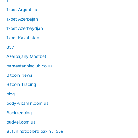
1
1xbet Argentina
1xbet Azerbajan
1xbet Azerbaydjan
1xbet Kazahstan
837
Azerbajany Mostbet
barnestennisclub.co.uk
Bitcoin News
Bitcoin Trading
blog
body-vitamin.com.ua
Bookkeeping
budvel.com.ua
Bütün nəticələrə baxın .. 559