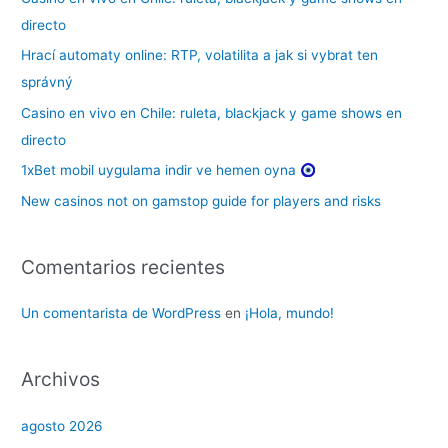
r
directo
p
Hrací automaty online: RTP, volatilita a jak si vybrat ten
o
správný
r
Casino en vivo en Chile: ruleta, blackjack y game shows en
:
directo
1xBet mobil uygulama indir ve hemen oyna
New casinos not on gamstop guide for players and risks
Comentarios recientes
Un comentarista de WordPress
en
¡Hola, mundo!
Archivos
agosto 2026