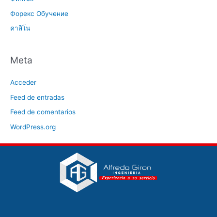
Форекс Обучение
คาสิโน
Meta
Acceder
Feed de entradas
Feed de comentarios
WordPress.org