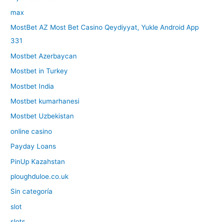
max
MostBet AZ Most Bet Casino Qeydiyyat, Yukle Android App
331
Mostbet Azerbaycan
Mostbet in Turkey
Mostbet India
Mostbet kumarhanesi
Mostbet Uzbekistan
online casino
Payday Loans
PinUp Kazahstan
ploughduloe.co.uk
Sin categoría
slot
slots