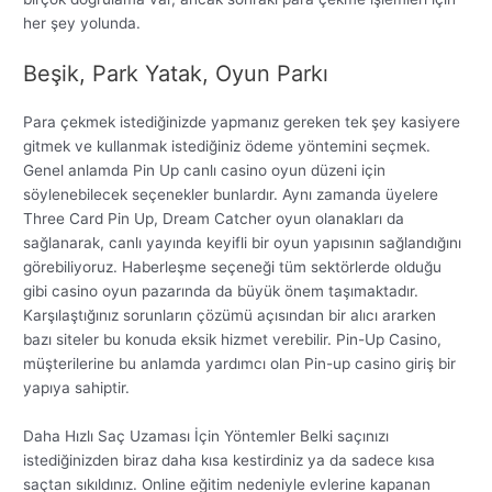
her şey yolunda.
Beşik, Park Yatak, Oyun Parkı
Para çekmek istediğinizde yapmanız gereken tek şey kasiyere
gitmek ve kullanmak istediğiniz ödeme yöntemini seçmek.
Genel anlamda Pin Up canlı casino oyun düzeni için
söylenebilecek seçenekler bunlardır. Aynı zamanda üyelere
Three Card Pin Up, Dream Catcher oyun olanakları da
sağlanarak, canlı yayında keyifli bir oyun yapısının sağlandığını
görebiliyoruz. Haberleşme seçeneği tüm sektörlerde olduğu
gibi casino oyun pazarında da büyük önem taşımaktadır.
Karşılaştığınız sorunların çözümü açısından bir alıcı ararken
bazı siteler bu konuda eksik hizmet verebilir. Pin-Up Casino,
müşterilerine bu anlamda yardımcı olan Pin-up casino giriş bir
yapıya sahiptir.
Daha Hızlı Saç Uzaması İçin Yöntemler Belki saçınızı
istediğinizden biraz daha kısa kestirdiniz ya da sadece kısa
saçtan sıkıldınız. Online eğitim nedeniyle evlerine kapanan