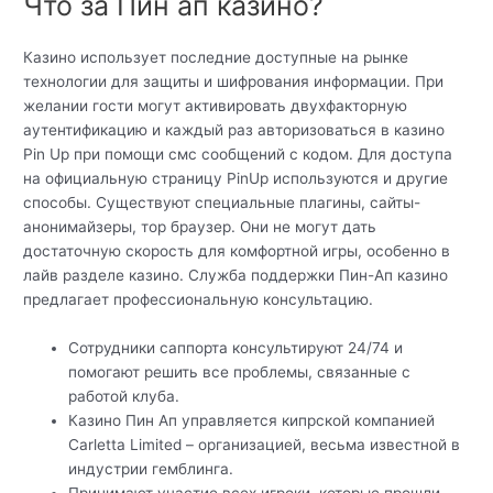
Что за Пин ап казино?
Казино использует последние доступные на рынке
технологии для защиты и шифрования информации. При
желании гости могут активировать двухфакторную
аутентификацию и каждый раз авторизоваться в казино
Pin Up при помощи смс сообщений с кодом. Для доступа
на официальную страницу PinUp используются и другие
способы. Существуют специальные плагины, сайты-
анонимайзеры, тор браузер. Они не могут дать
достаточную скорость для комфортной игры, особенно в
лайв разделе казино. Служба поддержки Пин-Ап казино
предлагает профессиональную консультацию.
Сотрудники саппорта консультируют 24/74 и
помогают решить все проблемы, связанные с
работой клуба.
Казино Пин Ап управляется кипрской компанией
Carletta Limited – организацией, весьма известной в
индустрии гемблинга.
Принимают участие всех игроки, которые прошли