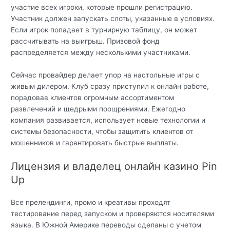
участие всех игроки, которые прошли регистрацию.
Участник должен запускать слоты, указанные в условиях.
Если игрок попадает в турнирную таблицу, он может
рассчитывать на выигрыш. Призовой фонд
распределяется между несколькими участниками.
Сейчас провайдер делает упор на настольные игры с
живым дилером. Клуб сразу приступил к онлайн работе,
порадовав клиентов огромным ассортиментом
развлечений и щедрыми поощрениями. Ежегодно
компания развивается, использует новые технологии и
системы безопасности, чтобы защитить клиентов от
мошенников и гарантировать быстрые выплаты.
Лицензия и владелец онлайн казино Pin
Up
Все прелендинги, промо и креативы проходят
тестирование перед запуском и проверяются носителями
языка. В Южной Америке переводы сделаны с учетом