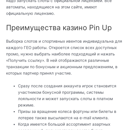
надо запускать слоты с официальной лицензией. Все
автоматы, находящиеся на этом сайте, имеют
официальную лицензию.
Преимущества казино Pin Up
Выборка слотов и спортивных ивентов индивидуальна для
каждого ГЕО работы. Откроется список всех доступных
промо, нужно выбрать наиболее подходящий и нажать
«Получить ссылку». В ней отображаются различные
транзакции по бонусным и акционным предложениям, в
которых партнер принял участие.
Сразу после создания аккаунта игрок становится
участником бонусной программы, системы
лояльности и может запускать слоты в платном
режиме.
Призы за вращение колеса фортуны или билеты в
лотерее также высылаются на e-mail клиента.
Когда имеется большой ассортимент азартных