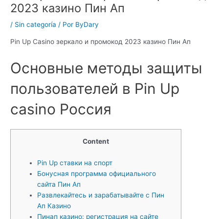
2023 казино Пин Ап
/
Sin categoría
/ Por
ByDary
Pin Up Casino зеркало и промокод 2023 казино Пин Ап
Основные методы защиты
пользователей в Pin Up
casino Россия
Content
Pin Up ставки на спорт
Бонусная программа официального
сайта Пин Ап
Развлекайтесь и зарабатывайте с Пин
Ап Казино
Пинап казино: регистрация на сайте