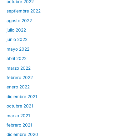
octubre 2022
septiembre 2022
agosto 2022
julio 2022
junio 2022
mayo 2022
abril 2022
marzo 2022
febrero 2022
enero 2022
diciembre 2021
octubre 2021
marzo 2021
febrero 2021
diciembre 2020