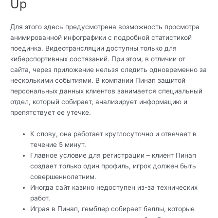
Up
Для этого здесь предусмотрена возможность просмотра
анимированной инфографики с подробной статистикой
поединка. Видеотрансляции доступны только для
киберспортивных состязаний. При этом, в отличии от
сайта, через приложение нельзя следить одновременно за
несколькими событиями. В компании Пинап защитой
персональных данных клиентов занимается специальный
отдел, который собирает, анализирует информацию и
препятствует ее утечке.
К слову, она работает круглосуточно и отвечает в
течение 5 минут.
Главное условие для регистрации – клиент Пинап
создает только один профиль, игрок должен быть
совершеннолетним.
Иногда сайт казино недоступен из-за технических
работ.
Играя в Пинап, гемблер собирает баллы, которые