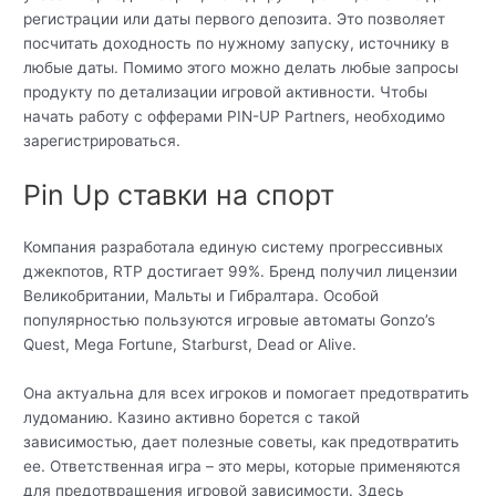
регистрации или даты первого депозита. Это позволяет
посчитать доходность по нужному запуску, источнику в
любые даты. Помимо этого можно делать любые запросы
продукту по детализации игровой активности. Чтобы
начать работу с офферами PIN-UP Partners, необходимо
зарегистрироваться.
Pin Up ставки на спорт
Компания разработала единую систему прогрессивных
джекпотов, RTP достигает 99%. Бренд получил лицензии
Великобритании, Мальты и Гибралтара. Особой
популярностью пользуются игровые автоматы Gonzo’s
Quest, Mega Fortune, Starburst, Dead or Alive.
Она актуальна для всех игроков и помогает предотвратить
лудоманию. Казино активно борется с такой
зависимостью, дает полезные советы, как предотвратить
ее. Ответственная игра – это меры, которые применяются
для предотвращения игровой зависимости. Здесь