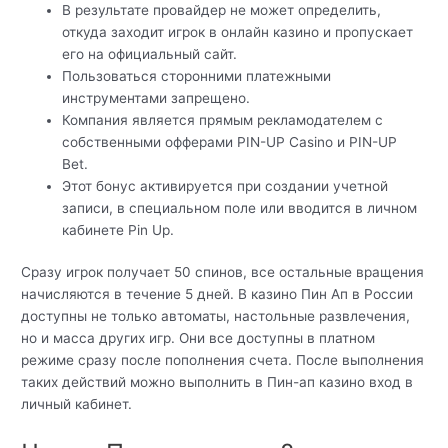
В результате провайдер не может определить,
откуда заходит игрок в онлайн казино и пропускает
его на официальный сайт.
Пользоваться сторонними платежными
инструментами запрещено.
Компания является прямым рекламодателем с
собственными офферами PIN-UP Casino и PIN-UP
Bet.
Этот бонус активируется при создании учетной
записи, в специальном поле или вводится в личном
кабинете Pin Up.
Сразу игрок получает 50 спинов, все остальные вращения
начисляются в течение 5 дней. В казино Пин Ап в России
доступны не только автоматы, настольные развлечения,
но и масса других игр. Они все доступны в платном
режиме сразу после пополнения счета. После выполнения
таких действий можно выполнить в Пин-ап казино вход в
личный кабинет.