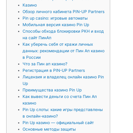
Казино
Обзор личного кабинета PIN-UP Partners
Pin up casino: игровые автоматы
Мобильная версия казино Pin Up
Способы обхода блокировки РКН и вход
на сайт ПинАп
Как уберечь себя от кражи личных
данных: рекомендации от Пин Ап казино
в России
Что за Пин ап казино?
Регистрация в PIN-UP Partners
Лицензия и владелец онлайн казино Pin
Up
Преимущества казино Pin Up
Как вывести деньги со счета Пин Ап
казино
Pin Up слоты: какие игры представлены
в онлайн-казино?
Pin Up казино — официальный сайт
Основные методы защиты