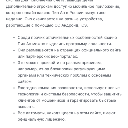
Дополнительно игрокам доступно мобильное приложение,
которое онлайн казино Пин Ап в России выпустило
недавно. Оно скачивается на разные устройства,
работающие с помощью ОС Андроид, iOS.
Среди прочих отличительных особенностей казино
Пин Ап можно выделить программу лояльности.
Они размещаются на страницах официального сайта
или партнёрских веб-порталах.
Это может произойти по разным причинам,
например, из-за блокировки регулирующими
органами или технических проблем с основным
сайтом.
Ежегодно компания развивается, использует новые
технологии и системы безопасности, чтобы защитить
клиентов от мошенников и гарантировать быстрые
выплаты.
Все автоматы, находящиеся на этом сайте, имеют
официальную лицензию.