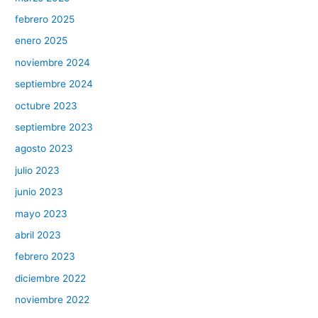
febrero 2025
enero 2025
noviembre 2024
septiembre 2024
octubre 2023
septiembre 2023
agosto 2023
julio 2023
junio 2023
mayo 2023
abril 2023
febrero 2023
diciembre 2022
noviembre 2022