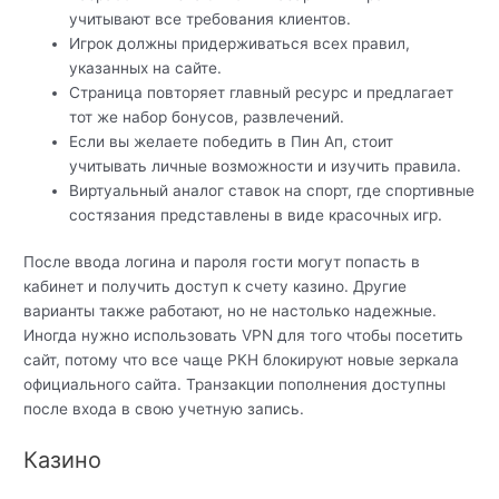
учитывают все требования клиентов.
Игрок должны придерживаться всех правил,
указанных на сайте.
Страница повторяет главный ресурс и предлагает
тот же набор бонусов, развлечений.
Если вы желаете победить в Пин Ап, стоит
учитывать личные возможности и изучить правила.
Виртуальный аналог ставок на спорт, где спортивные
состязания представлены в виде красочных игр.
После ввода логина и пароля гости могут попасть в
кабинет и получить доступ к счету казино. Другие
варианты также работают, но не настолько надежные.
Иногда нужно использовать VPN для того чтобы посетить
сайт, потому что все чаще РКН блокируют новые зеркала
официального сайта. Транзакции пополнения доступны
после входа в свою учетную запись.
Казино