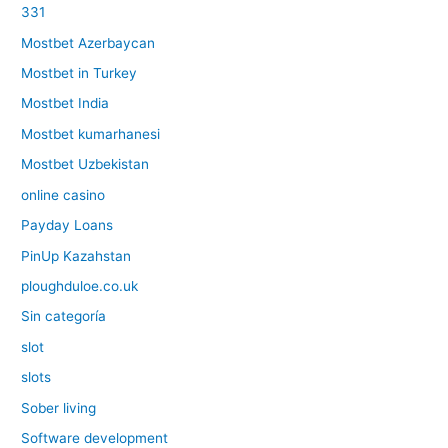
331
Mostbet Azerbaycan
Mostbet in Turkey
Mostbet India
Mostbet kumarhanesi
Mostbet Uzbekistan
online casino
Payday Loans
PinUp Kazahstan
ploughduloe.co.uk
Sin categoría
slot
slots
Sober living
Software development