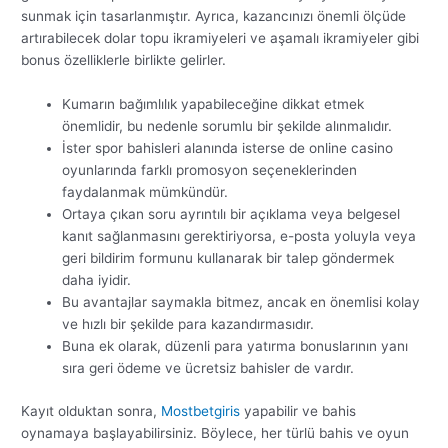
sunmak için tasarlanmıştır. Ayrıca, kazancınızı önemli ölçüde
artırabilecek dolar topu ikramiyeleri ve aşamalı ikramiyeler gibi
bonus özelliklerle birlikte gelirler.
Kumarın bağımlılık yapabileceğine dikkat etmek
önemlidir, bu nedenle sorumlu bir şekilde alınmalıdır.
İster spor bahisleri alanında isterse de online casino
oyunlarında farklı promosyon seçeneklerinden
faydalanmak mümkündür.
Ortaya çıkan soru ayrıntılı bir açıklama veya belgesel
kanıt sağlanmasını gerektiriyorsa, e-posta yoluyla veya
geri bildirim formunu kullanarak bir talep göndermek
daha iyidir.
Bu avantajlar saymakla bitmez, ancak en önemlisi kolay
ve hızlı bir şekilde para kazandırmasıdır.
Buna ek olarak, düzenli para yatırma bonuslarının yanı
sıra geri ödeme ve ücretsiz bahisler de vardır.
Kayıt olduktan sonra,
Mostbetgiris
yapabilir ve bahis
oynamaya başlayabilirsiniz. Böylece, her türlü bahis ve oyun