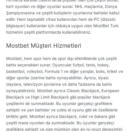
formatta karasal Casino’larda popüler olan çok çeşitli slotlar,
kart oyunları ve diğer oyunlar sunar. NHL maçlarına, Dünya
Şampiyonasına ve çeşitli kulüplerin oyunlarına bahisler kabul
edilir. Hem taşınabilir cihaz kullanıcıları hem de PC (dizüstü
bilgisayar) kullananlar için oldukça uygun olan MostBet Turk
hizmetini çeşitli platformlarda kullanabilirsiniz.
Mostbet Müşteri Hizmetleri
Mostbet, hem spor hem de spor dışı etkinliklerde çok çeşitli
bahis seçenekleri sunar. Oyuncular futbol, tenis, hokey,
basketbol, voleybol, Formula 1 ve diğer yarışlar, boks, kriket ve
diğer sporlar üzerine bahis oynayabilirler. Ayrıca, siyasi
olaylara, televizyon şovlarına ve daha fazlasına da bahis
oynayabilirsiniz. Mostbet ayrıca Classic Blackjack, European
Blackjack ve High Limit Blackjack gibi popüler blackjack
çeşitlerini de sunmaktadır. Bu oyunlar gerçekçi grafiklere
sahiptir ve yan bahisler ve çoklu el oyunu gibi ek özelliklerle
birlikte gelir. Mostbet ayrıca blackjack, rulet ve bakara gibi
çeşitli masa oyunları da sunmaktadır. Bu oyunlar gerçekçi
grafiklere sahiptir ve size mümkün olan en iyi oyun deneyimini