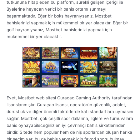
tutkununa hitap eden bu platform, sürekli gelişen içeriği ile
üyelerine heyecan verici bir bahis ortamı sunmayı
başarmaktadır. Eğer bir boks hayranıysanız, Mostbet
bahislerinizi yapmak için mükemmel bir yer olacaktır. Eğer bir
golf hayranıysanız, Mostbet bahislerinizi yapmak için
mükemmel bir yer olacaktır.
Evet, Mostbet web sitesi Curacao Gaming Authority tarafından
lisanslanmıştır. Curaçao lisansı, operatörün güvenlik, adalet,
dürüstlük ve diğer önemli faktörlerde katı standartlara uymasını
sağlar. Mostbet, çok çeşitli spor dallarına, liglere ve turnuvalara
bahis oynayabileceğiniz en iyi çevrimiçi bahis şirketlerinden
biridir. Sitede hem popüler hem de niş sporlardan oluşan harika
bir seçim var, bu da bahis yapmak için favori sporu bulmayı