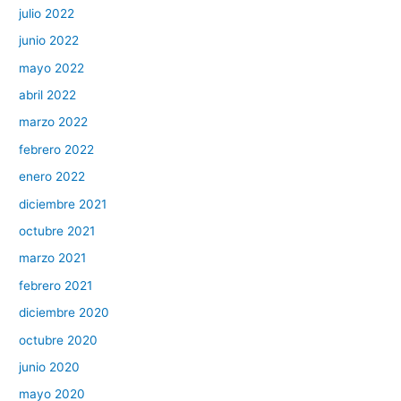
julio 2022
junio 2022
mayo 2022
abril 2022
marzo 2022
febrero 2022
enero 2022
diciembre 2021
octubre 2021
marzo 2021
febrero 2021
diciembre 2020
octubre 2020
junio 2020
mayo 2020