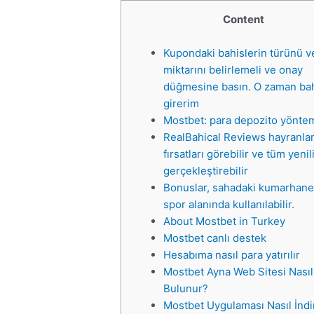
Content
Kupondaki bahislerin türünü v
miktarını belirlemeli ve onay
düğmesine basın. O zaman ba
girerim
Mostbet: para depozito yönte
RealBahical Reviews hayranlar
fırsatları görebilir ve tüm yenil
gerçekleştirebilir
Bonuslar, sahadaki kumarhane
spor alanında kullanılabilir.
About Mostbet in Turkey
Mostbet canlı destek
Hesabıma nasıl para yatırılır
Mostbet Ayna Web Sitesi Nasıl
Bulunur?
Mostbet Uygulaması Nasıl İndir