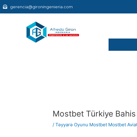
Ir
gerencia@gironingenieria.com
al
contenido
Navegación
de
entradas
Mostbet Türkiye Bahis 
/
Təyyarə Oyunu Mostbet Mostbet Avia