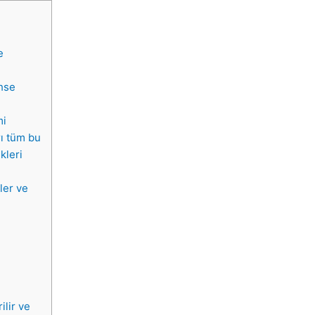
e
hse
mi
ı tüm bu
ikleri
ler ve
ilir ve