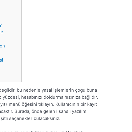
y
de
yon
si
 değildir, bu nedenle yasal işlemlerin çoğu buna
 yüzdesi, hesabınızı doldurma hızınıza bağlıdır.
t» menü öğesini tıklayın. Kullanıcının bir kayıt
aktır. Burada, önde gelen lisanslı yazılım
çeşitli seçenekler bulacaksınız.