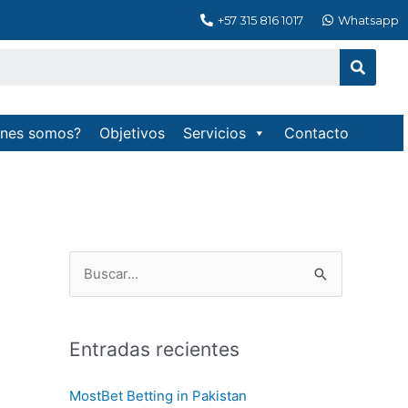
+57 315 816 1017
Whatsapp
Searc
enes somos?
Objetivos
Servicios
Contacto
B
u
s
Entradas recientes
c
a
MostBet Betting in Pakistan