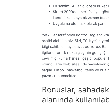
En samimi kullanıcı dostu kriket b
Şirket 2009’dan beri faaliyet gös
kendini kanıtlayarak zaman testin
Uygulama otomatik olarak panel a
Yetkililer tarafından kontrol sağlandık
sahibi olabilirsiniz. Sizi, Türkiye’de y
bilgi sahibi olmaya davet ediyoruz. Bahi
ilgilendiren ilk nokta çizginin genişliği
çevrimiçi kumarhanesi, çeşitli popüler
oyuncuların web sitesinde yayınlanan çe
sağlar. Futbol, basketbol, tenis ve buz 
pazarları sunmaktadır.
Bonuslar, sahadak
alanında kullanılabi