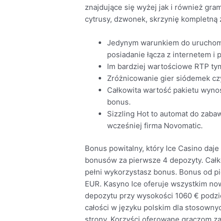
znajdujące się wyżej jak i również gra
cytrusy, dzwonek, skrzynię kompletną z
Jedynym warunkiem do uruchomie
posiadanie łącza z internetem i 
Im bardziej wartościowe RTP t
Zróżnicowanie gier siódemek czy
Całkowita wartość pakietu wynosi
bonus.
Sizzling Hot to automat do zab
wcześniej firma Novomatic.
Bonus powitalny, który Ice Casino daj
bonusów za pierwsze 4 depozyty. Całko
pełni wykorzystasz bonus. Bonus od p
EUR. Kasyno Ice oferuje wszystkim now
depozytu przy wysokości 1060 € podzie
całości w języku polskim dla stosownyc
strony. Korzyści oferowane graczom z