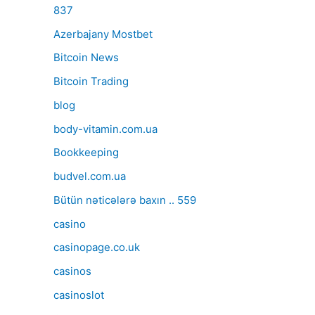
837
Azerbajany Mostbet
Bitcoin News
Bitcoin Trading
blog
body-vitamin.com.ua
Bookkeeping
budvel.com.ua
Bütün nəticələrə baxın .. 559
casino
casinopage.co.uk
casinos
casinoslot