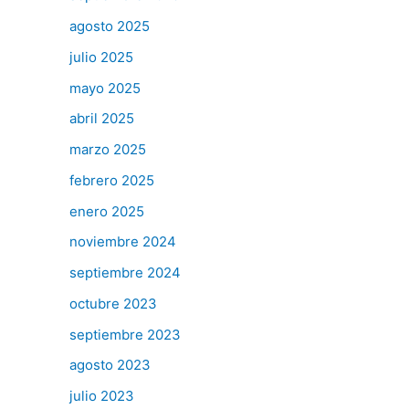
agosto 2025
julio 2025
mayo 2025
abril 2025
marzo 2025
febrero 2025
enero 2025
noviembre 2024
septiembre 2024
octubre 2023
septiembre 2023
agosto 2023
julio 2023