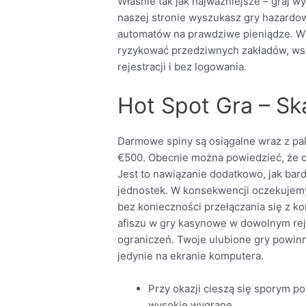
Właśnie tak jak najważniejsze – graj 
naszej stronie wyszukasz gry hazardow
automatów na prawdziwe pieniądze. W t
ryzykować przedziwnych zakładów, wsz
rejestracji i bez logowania.
Hot Spot Gra – S
Darmowe spiny są osiągalne wraz z p
€500. Obecnie można powiedzieć, że cał
Jest to nawiązanie dodatkowo, jak bard
jednostek. W konsekwencji oczekujemy
bez konieczności przełączania się z k
afiszu w gry kasynowe w dowolnym rejo
ograniczeń. Twoje ulubione gry powin
jedynie na ekranie komputera.
Przy okazji cieszą się sporym p
wysokie wygrane.