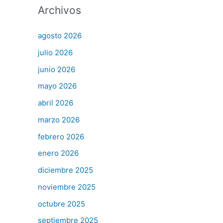
Archivos
agosto 2026
julio 2026
junio 2026
mayo 2026
abril 2026
marzo 2026
febrero 2026
enero 2026
diciembre 2025
noviembre 2025
octubre 2025
septiembre 2025