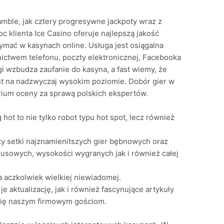
mble, jak cztery progresywne jackpoty wraz z
 klienta Ice Casino oferuje najlepszą jakość
zymać w kasynach online. Usługa jest osiągalna
ictwem telefonu, poczty elektronicznej, Facebooka
i wzbudza zaufanie do kasyna, a fast wiemy, że
st na nadzwyczaj wysokim poziomie. Dobór gier w
rium oceny za sprawą polskich ekspertów.
g hot to nie tylko robot typu hot spot, lecz również
zy setki najznamienitszych gier bębnowych oraz
nusowych, wysokości wygranych jak i również całej
a aczkolwiek wielkiej niewiadomej.
e aktualizację, jak i również fascynujące artykuły
 się naszym firmowym gościom.