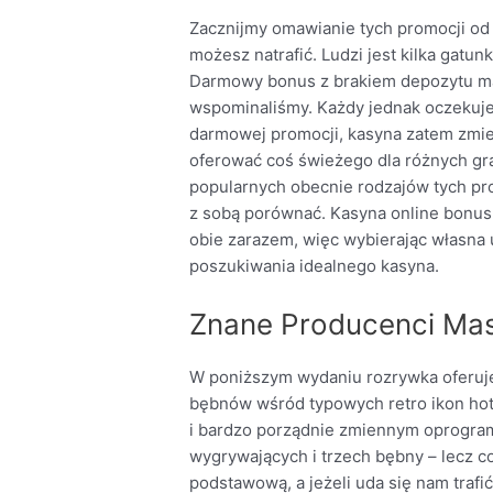
Zacznijmy omawianie tych promocji od 
możesz natrafić. Ludzi jest kilka gatun
Darmowy bonus z brakiem depozytu ma 
wspominaliśmy. Każdy jednak oczekuje
darmowej promocji, kasyna zatem zmieni
oferować coś świeżego dla różnych gr
popularnych obecnie rodzajów tych pro
z sobą porównać. Kasyna online bonus
obie zarazem, więc wybierając własna u
poszukiwania idealnego kasyna.
Znane Producenci Ma
W poniższym wydaniu rozrywka oferuje
bębnów wśród typowych retro ikon hot
i bardzo porządnie zmiennym oprogra
wygrywających i trzech bębny – lecz c
podstawową, a jeżeli uda się nam trafi