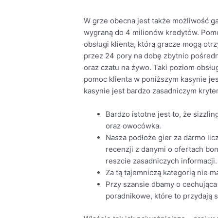
W grze obecna jest także możliwość ga
wygraną do 4 milionów kredytów. Pomoc
obsługi klienta, którą gracze mogą otr
przez 24 pory na dobę zbytnio pośredn
oraz czatu na żywo. Taki poziom obsług
pomoc klienta w poniższym kasynie je
kasynie jest bardzo zasadniczym kryte
Bardzo istotne jest to, że sizzlin
oraz owocówka.
Nasza podłoże gier za darmo lic
recenzji z danymi o ofertach bo
reszcie zasadniczych informacji.
Za tą tajemniczą kategorią nie m
Przy szansie dbamy o cechująca j
poradnikowe, które to przydają