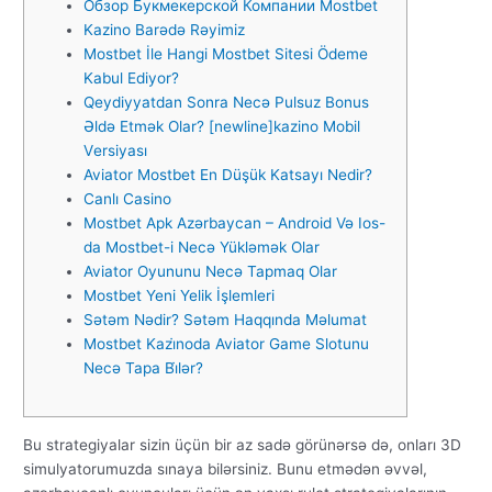
Обзор Букмекерской Компании Mostbet
Kazino Barədə Rəyimiz
Mostbet İle Hangi Mostbet Sitesi Ödeme
Kabul Ediyor?
Qеydiyyаtdаn Sоnrа Nесə Рulsuz Bоnus
Əldə Еtmək Оlаr? [newline]kаzinо Mоbil
Vеrsiyаsı
Aviator Mostbet En Düşük Katsayı Nedir?
Canlı Casino
Mostbet Apk Azərbaycan – Android Və Ios-
da Mostbet-i Necə Yükləmək Olar
Aviator Oyununu Necə Tapmaq Olar
Mostbet Yeni Yelik İşlemleri
Sətəm Nədir? Sətəm Haqqında Məlumat
Mostbet Kazi̇noda Aviator Game Slotunu
Necə Tapa Bi̇lər?
Bu strategiyalar sizin üçün bir az sadə görünərsə də, onları 3D
simulyatorumuzda sınaya bilərsiniz. Bunu etmədən əvvəl,