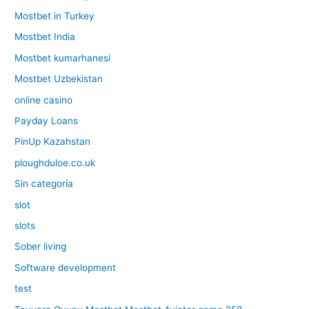
Mostbet in Turkey
Mostbet India
Mostbet kumarhanesi
Mostbet Uzbekistan
online casino
Payday Loans
PinUp Kazahstan
ploughduloe.co.uk
Sin categoría
slot
slots
Sober living
Software development
test