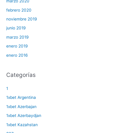
marzo 2020
febrero 2020
noviembre 2019
junio 2019
marzo 2019
enero 2019
enero 2016
Categorías
1
1xbet Argentina
1xbet Azerbajan
1xbet Azerbaydjan
1xbet Kazahstan