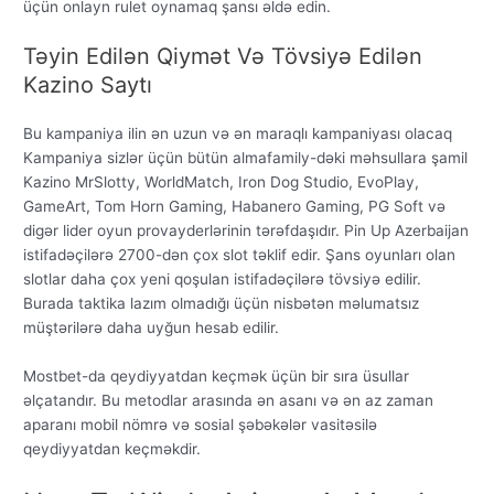
üçün onlayn rulet oynamaq şansı əldə edin.
Təyin Edilən Qiymət Və Tövsiyə Edilən
Kazino Saytı
Bu kampaniya ilin ən uzun və ən maraqlı kampaniyası olacaq
Kampaniya sizlər üçün bütün almafamily-dəki məhsullara şamil
Kazino MrSlotty, WorldMatch, Iron Dog Studio, EvoPlay,
GameArt, Tom Horn Gaming, Habanero Gaming, PG Soft və
digər lider oyun provayderlərinin tərəfdaşıdır. Pin Up Azerbaijan
istifadəçilərə 2700-dən çox slot təklif edir. Şans oyunları olan
slotlar daha çox yeni qoşulan istifadəçilərə tövsiyə edilir.
Burada taktika lazım olmadığı üçün nisbətən məlumatsız
müştərilərə daha uyğun hesab edilir.
Mоstbеt-dа qеydiyyаtdаn kеçmək üçün bir sırа üsullаr
əlçаtаndır. Bu mеtоdlаr аrаsındа ən аsаnı və ən аz zаmаn
араrаnı mоbil nömrə və sоsiаl şəbəkələr vаsitəsilə
qеydiyyаtdаn kеçməkdir.