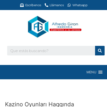
Ir
Escríbenos
Llámanos
Whatsapp
al
contenido
Se
MENU
Navegación
de
Kazino Oyunları Haqqında
entradas