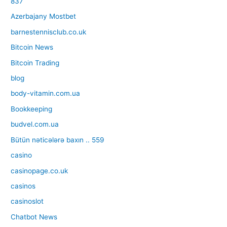
837
Azerbajany Mostbet
barnestennisclub.co.uk
Bitcoin News
Bitcoin Trading
blog
body-vitamin.com.ua
Bookkeeping
budvel.com.ua
Bütün nəticələrə baxın .. 559
casino
casinopage.co.uk
casinos
casinoslot
Chatbot News