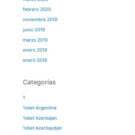
febrero 2020
noviembre 2019
junio 2019
marzo 2019
enero 2019
enero 2016
Categorías
1
1xbet Argentina
1xbet Azerbajan
1xbet Azerbaydjan