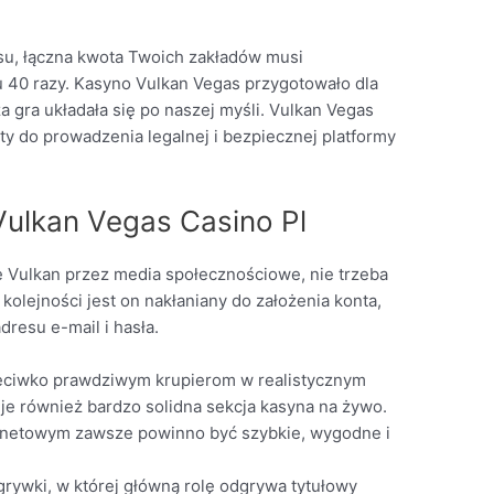
u, łączna kwota Twoich zakładów musi
40 razy. Kasyno Vulkan Vegas przygotowało dla
 gra układała się po naszej myśli. Vulkan Vegas
y do prowadzenia legalnej i bezpiecznej platformy
ulkan Vegas Casino Pl
Vulkan przez media społecznościowe, nie trzeba
kolejności jest on nakłaniany do założenia konta,
resu e-mail i hasła.
rzeciwko prawdziwym krupierom w realistycznym
eje również bardzo solidna sekcja kasyna na żywo.
ernetowym zawsze powinno być szybkie, wygodne i
grywki, w której główną rolę odgrywa tytułowy