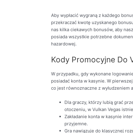
Aby wypłacić wygraną z każdego bonus
przekraczać kwotę uzyskanego bonusu 
nas kilka ciekawych bonusów, aby nasza
posiada wszystkie potrzebne dokument
hazardowej.
Kody Promocyjne Do V
W przypadku, gdy wykonane logowanie 
posiadać konta w kasynie. W pierwszej 
co jest równoznaczne z wyłudzeniem ad
Dla graczy, którzy lubią grać p
otoczeniu, w Vulkan Vegas istni
Zakładanie konta w kasynie int
przyjemne.
Gra nawiązuje do klasycznej roz