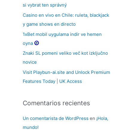
r
si vybrat ten správný
p
Casino en vivo en Chile: ruleta, blackjack
o
y game shows en directo
r
1xBet mobil uygulama indir ve hemen
:
oyna
Znaki SL pomeni veliko več kot izključno
novice
Visit Playbun-ai.site and Unlock Premium
Features Today | UK Access
Comentarios recientes
Un comentarista de WordPress
en
¡Hola,
mundo!