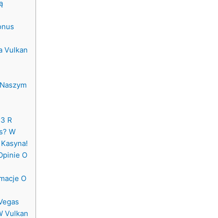
ą
onus
a Vulkan
 Naszym
23 R
as? W
 Kasyna!
Opinie O
rmacje O
Vegas
W Vulkan