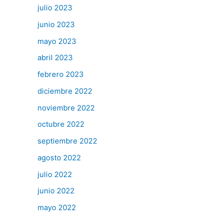
julio 2023
junio 2023
mayo 2023
abril 2023
febrero 2023
diciembre 2022
noviembre 2022
octubre 2022
septiembre 2022
agosto 2022
julio 2022
junio 2022
mayo 2022