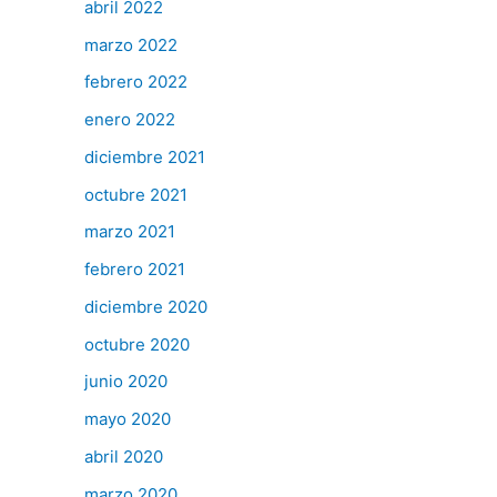
abril 2022
marzo 2022
febrero 2022
enero 2022
diciembre 2021
octubre 2021
marzo 2021
febrero 2021
diciembre 2020
octubre 2020
junio 2020
mayo 2020
abril 2020
marzo 2020