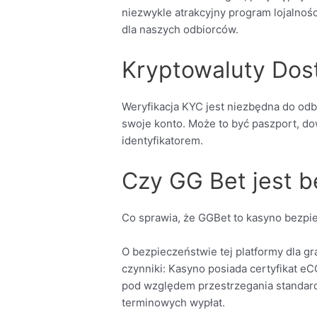
niezwykle atrakcyjny program lojalnośc
dla naszych odbiorców.
Kryptowaluty Dos
Weryfikacja KYC jest niezbędna do od
swoje konto. Może to być paszport, do
identyfikatorem.
Czy GG Bet jest 
Co sprawia, że GGBet to kasyno bezpi
O bezpieczeństwie tej platformy dla gr
czynniki: Kasyno posiada certyfikat eC
pod względem przestrzegania standard
terminowych wypłat.