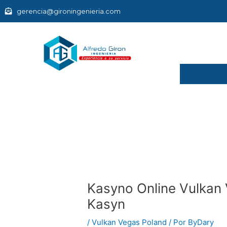
Ir
gerencia@gironingenieria.com
al
contenido
Navegación
de
entradas
Kasyno Online Vulkan 
Kasyn
/
Vulkan Vegas Poland
/ Por
ByDary