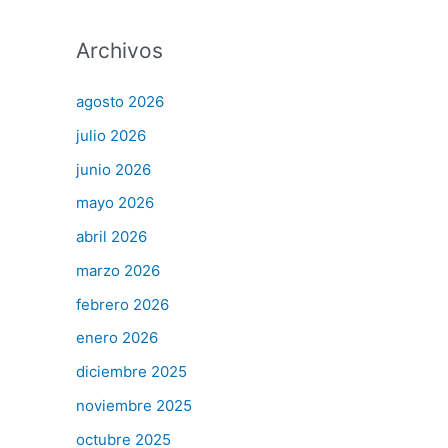
Archivos
agosto 2026
julio 2026
junio 2026
mayo 2026
abril 2026
marzo 2026
febrero 2026
enero 2026
diciembre 2025
noviembre 2025
octubre 2025