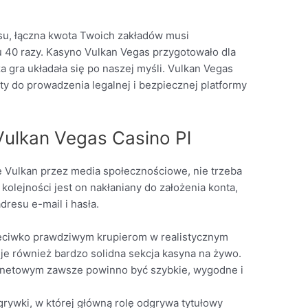
u, łączna kwota Twoich zakładów musi
40 razy. Kasyno Vulkan Vegas przygotowało dla
 gra układała się po naszej myśli. Vulkan Vegas
y do prowadzenia legalnej i bezpiecznej platformy
ulkan Vegas Casino Pl
Vulkan przez media społecznościowe, nie trzeba
kolejności jest on nakłaniany do założenia konta,
resu e-mail i hasła.
rzeciwko prawdziwym krupierom w realistycznym
eje również bardzo solidna sekcja kasyna na żywo.
ernetowym zawsze powinno być szybkie, wygodne i
grywki, w której główną rolę odgrywa tytułowy