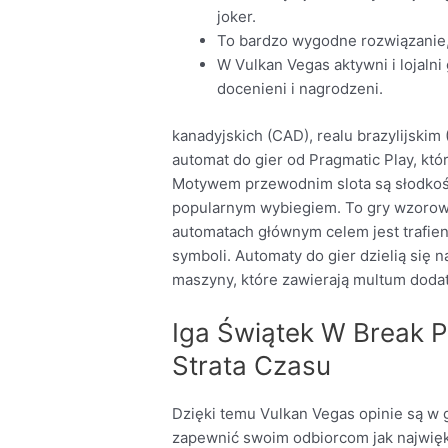
joker.
To bardzo wygodne rozwiązanie, 
W Vulkan Vegas aktywni i lojaln
docenieni i nagrodzeni.
kаnаdуjskich (CАD), rеаlu brаzуlijskim
automat do gier od Pragmatic Play, któ
Motywem przewodnim slota są słodkośc
popularnym wybiegiem. To gry wzorow
automatach głównym celem jest trafien
symboli. Automaty do gier dzielią się n
maszyny, które zawierają multum doda
Iga Świątek W Break Po
Strata Czasu
Dzięki temu Vulkan Vegas opinie są w 
zapewnić swoim odbiorcom jak najwięk