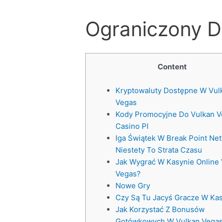
Ograniczony D
Content
Kryptowaluty Dostępne W Vul
Vegas
Kody Promocyjne Do Vulkan 
Casino Pl
Iga Świątek W Break Point Netf
Niestety To Strata Czasu
Jak Wygrać W Kasynie Online 
Vegas?
Nowe Gry
Czy Są Tu Jacyś Gracze W Ka
Jak Korzystać Z Bonusów
Gotówkowych W Vulkan Vega