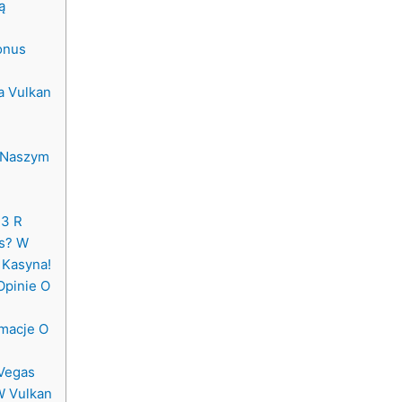
ą
onus
a Vulkan
 Naszym
23 R
as? W
 Kasyna!
Opinie O
rmacje O
Vegas
W Vulkan