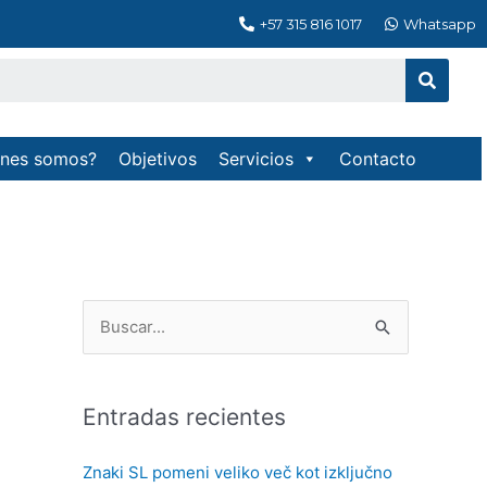
+57 315 816 1017
Whatsapp
Searc
enes somos?
Objetivos
Servicios
Contacto
B
u
s
Entradas recientes
c
a
Znaki SL pomeni veliko več kot izključno