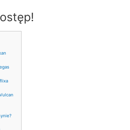
ostęp!
kan
Vegas
lixa
Vulcan
synie?
s