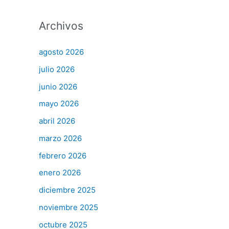
Archivos
agosto 2026
julio 2026
junio 2026
mayo 2026
abril 2026
marzo 2026
febrero 2026
enero 2026
diciembre 2025
noviembre 2025
octubre 2025