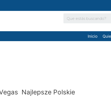
Inicio
Qui
Vegas ️ Najlepsze Polskie