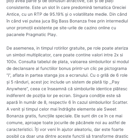
poți avea parte și de bonusuri atractive, cât și de plăți
consistente. Este un slot în care predomină tematica Greciei
Antice, cu un RTP de 95.19% și o volatilitate medie. Din când
în când vei putea juca Big Bass Bonanza free prin intermediul
unor promoții existente pe site-urile de cazino online cu
pacanele Pragmatic Play.
De asemenea, in timpul rotirilor gratuite, pe role poate ateriza
un simbol multiplicator, care poate contine valori intre 2x si
100x. Consulta tabelul de plata, valoarea simbolurilor si modul
de declansare al functiilor bonus printr-un clic pe pictograma
“i”, aflata in partea stanga jos a ecranului. Cu o grilă de 6 role
și 5 rânduri, acest joc include un sistem de plată tip ,,Pay
Anywhere”, ceea ce înseamnă că simbolurile identice plătesc
indiferent de poziția lor pe ecran. Singura condiție este să
apară în număr de 8, respectiv 6 în cazul simbolurilor Scatter.
A venit și timpul celor mai îndrăgite elemente ale Sweet
Bonanza gratis, funcțiile speciale. Ele sunt din ce în ce mai
comune, aproape toate jocurile de păcănele noi au astfel de
caracteristici. Îți vor veni în ajutor aleatoriu, dar este foarte
posibil ca doar una dintre aceste funcții să transforme drastic