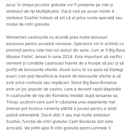
jocul. În timpul jocurilor gratuite vor fi prezente pe role și
simboluri de tip Multiplicator. Dacă vezi pe ecran minim 4
simboluri Scatter trebuie să știi că ai prins runda specială sau
modul de rotiri gratuite.
Momentan cazinourile nu acordă prea multe bonusuri
exclusive pentru această versiune. Operatorii vin în schimb cu
promoții pentru cele mai noi sloturi din serie, cum ar fi Big Bass
Mission Fishin’, lansat în iunie 2024. Este important să verifici
termenii și condițiile cazinoului înainte de a începe să joci și să
profiți de bonusurile oferite. Acest lucru te va ajuta să înțelegi
exact cum poți beneficia la maxim de bonusurile oferite și să
eviți orice confuzie sau neplăceri. Slotul Big Bass Bonanza
este un joc popular de cazino, care a devenit rapid disponibil
în cazinourile de top din România imediat după lansarea sa.
Totuși, jucătorii care sunt în căutarea unei experiențe mai
intense pot încerca varianta plătită a jocului pentru a simți
puțină adrenalină. Dacă obții 3 sau mai multe simboluri
Scatter, funcția de rotiri gratuite Cash Bonanza slot este
activată. Vei primi apoi 8 rotiri gratuite pentru primele 3