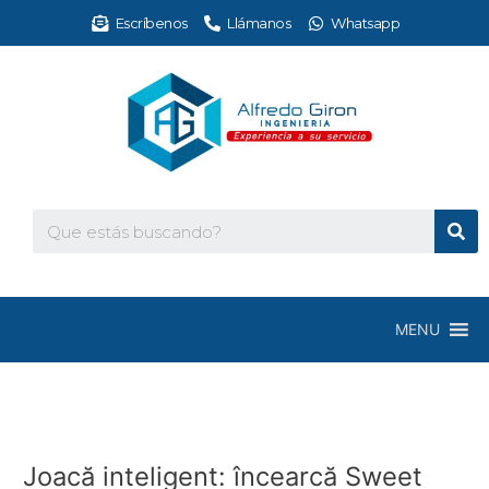
Ir
Escríbenos
Llámanos
Whatsapp
al
contenido
Se
MENU
Navegación
de
Joacă inteligent: încearcă Sweet
entradas