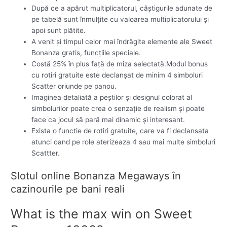
După ce a apărut multiplicatorul, câștigurile adunate de
pe tabelă sunt înmulțite cu valoarea multiplicatorului și
apoi sunt plătite.
A venit și timpul celor mai îndrăgite elemente ale Sweet
Bonanza gratis, funcțiile speciale.
Costă 25% în plus față de miza selectată.Modul bonus
cu rotiri gratuite este declanșat de minim 4 simboluri
Scatter oriunde pe panou.
Imaginea detaliată a peștilor și designul colorat al
simbolurilor poate crea o senzație de realism și poate
face ca jocul să pară mai dinamic și interesant.
Exista o functie de rotiri gratuite, care va fi declansata
atunci cand pe role aterizeaza 4 sau mai multe simboluri
Scattter.
Slotul online Bonanza Megaways în
cazinourile pe bani reali
What is the max win on Sweet