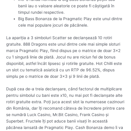
banii iau o valoare aleatorie ce poate fi câștigată în
timpul rundei respective.
Big Bass Bonanza de la Pragmatic Play este unul dintre
cele mai populare jocuri de păcănele.
La apariția a 3 simboluri Scatter se declanșează 10 rotiri
gratuite. 888 Dragons este unul dintre cele mai simple sloturi
marca Pragmatic Play, fiind dispus pe o matrice de doar 3×2
cu 1 singură linie de plată. Jocul nu are niciun fel de bonus
disponibil, astfel încât lipsesc și rotirile gratuite. Hot Chilli este
un slot cu tematică asiatică cu un RTP de 96.52%, dispus
simplu pe o matrice de doar 3×3 și 9 linii de plată.
După cea de-a treia declanșare, când factorul de multiplicare
pentru simbolul cu bani este x10, nu mai pot fi declanșate alte
rotiri gratuite extra. Poți juca acest slot la numeroase cazinouri
din România, dar îți recomand câteva de încredere printre care
se numără Luck Casino, Mr.Bit Casino, Frank Casino și
Superbet. Fructele îți pot aduce banii visați în această
păcănea lansată de Pragmatic Play. Cash Bonanza demo îi va