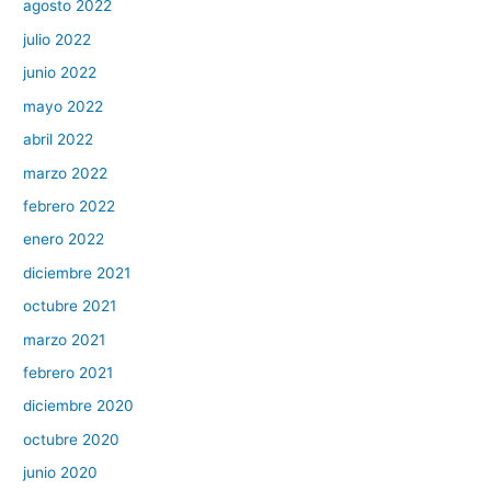
agosto 2022
julio 2022
junio 2022
mayo 2022
abril 2022
marzo 2022
febrero 2022
enero 2022
diciembre 2021
octubre 2021
marzo 2021
febrero 2021
diciembre 2020
octubre 2020
junio 2020