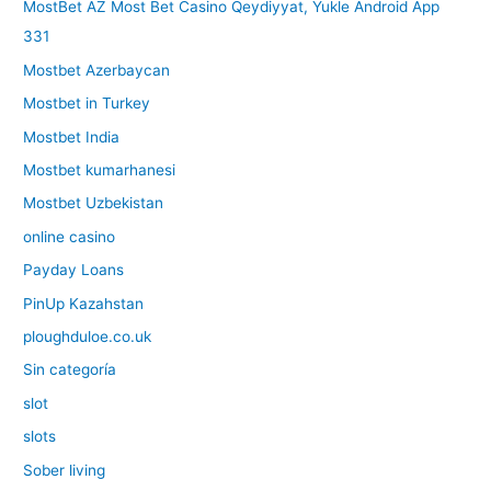
MostBet AZ Most Bet Casino Qeydiyyat, Yukle Android App
331
Mostbet Azerbaycan
Mostbet in Turkey
Mostbet India
Mostbet kumarhanesi
Mostbet Uzbekistan
online casino
Payday Loans
PinUp Kazahstan
ploughduloe.co.uk
Sin categoría
slot
slots
Sober living