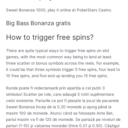
Sweet Bonanza 1000, play it online at PokerStars Casino.
Big Bass Bonanza gratis
How to trigger free spins?
There are quite typical ways to trigger free spins on slot
games, with the most common way being to land at least
three scatter or bonus symbols across the reels. For example,
it could be that three symbols trigger 5 free spins, four lead to
10 free spins, and five end up landing you 15 free spins.
Runda poate fi redeclanșată prin apariția a cel puțin 3
simboluri Scatter pe role, care adaugă 5 rotiri suplimentare
celor existente. Pariurile ce pot fi plasate la jocul de pacanele
Sweet Bonanza încep de la 0.20 monede și ajung până la
maxim 100 de monede. Atunci când se folosește Ante Bet,
pariul maxim va fi de 125 de monede. Se pariază pe niveluri de
pariuri (1-10) și valoarea monedei (între 0.01 și 0.50). Câștigul