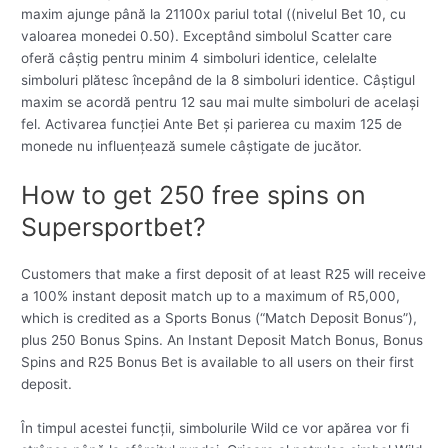
maxim ajunge până la 21100x pariul total ((nivelul Bet 10, cu
valoarea monedei 0.50). Exceptând simbolul Scatter care
oferă câștig pentru minim 4 simboluri identice, celelalte
simboluri plătesc începând de la 8 simboluri identice. Câștigul
maxim se acordă pentru 12 sau mai multe simboluri de același
fel. Activarea funcției Ante Bet și parierea cu maxim 125 de
monede nu influențează sumele câștigate de jucător.
How to get 250 free spins on
Supersportbet?
Customers that make a first deposit of at least R25 will receive
a 100% instant deposit match up to a maximum of R5,000,
which is credited as a Sports Bonus (“Match Deposit Bonus”),
plus 250 Bonus Spins. An Instant Deposit Match Bonus, Bonus
Spins and R25 Bonus Bet is available to all users on their first
deposit.
În timpul acestei funcții, simbolurile Wild ce vor apărea vor fi