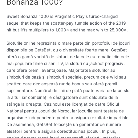
Bonanza 1000?
Sweet Bonanza 1000 is Pragmatic Play's turbo-charged
sequel that keeps the scatter-pay tumble action of the 2019
hit but lifts multipliers to 1,000× and the max win to 25,000×.
Sloturile online reprezintă o mare parte din portofoliul de jocuri
disponibile pe GetsBet, cu o diversitate foarte mare. GetsBet
oferă o gamă variată de sloturi, de la cele cu tematici din cele
mai populare filme și serii TV, la sloturi cu jackpot progresiv,
care oferă premii avantajoase. Majoritatea sloturilor au
simboluri de bază și simboluri speciale, precum cele wild sau
scatter, care declanșează runde bonus sau oferă premii
suplimentare. Numărul de linii de plată poate varia de la un slot
la altul, iar combinațiile câștigătoare sunt calculate de la
stânga la dreapta. Cazinoul este licențiat de către Oficiul
Național pentru Jocuri de Noroc, iar jocurile sunt testate de
organisme independente pentru a asigura rezultate imparțiale.
De asemenea, GetsBet folosește un generator de numere
aleatorii pentru a asigura corectitudinea jocului. În plus,