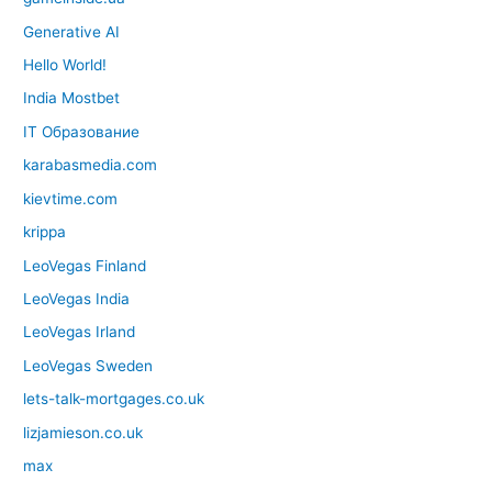
Generative AI
Hello World!
India Mostbet
IT Образование
karabasmedia.com
kievtime.com
krippa
LeoVegas Finland
LeoVegas India
LeoVegas Irland
LeoVegas Sweden
lets-talk-mortgages.co.uk
lizjamieson.co.uk
max