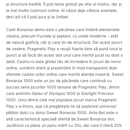
și structura inedită. Îl poți testa gratuit pe site-ul nostru, dar și
la mai multe cazinouri online. Ai văzut deja câteva exemple,
deci știi că îl poți juca și la Unibet.
Cash Bonanza demo este o păcănea care îmbină elementele
clasice, precum fructele și șeptarii, cu unele moderne – atât
de natură grafică, cât și care țin de structură. Din acest punct
de vedere, Pragmatic Play a reușit foarte bine să pună totul la
punct și să facă din acest slot unul care merită jucat nu doar o
dată. Cazino.ro este ghidul tău de încredere în jocuri de noroc
online, urmărim atent și prezentăm în mod transparent doar
ofertele cazino-urilor online care merită atenția noastră. Sweet
Bonanza 1000 este un joc de păcănele care continuă cu
succes seria jocurilor 1000 lansate de Pragmatic Play, dintre
care amintim Gates of Olympus 1000 și Starlight Princess
1000. Unul dintre cele mai populare jocuri marca Pragmatic
Play s-a întors, așa că pregătește-te să explorezi universul
plăților dulci cu slotul Sweet Bonanza 1000. Ante Bet este o
altă caracteristică specială oferită de Sweet Bonanza slot.
Jucătorul va plasa un pariu mărit cu 25x, dar care îi oferă 25%