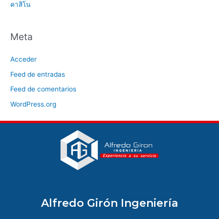
คาสิโน
Meta
Acceder
Feed de entradas
Feed de comentarios
WordPress.org
Alfredo Girón Ingeniería