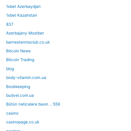
1xbet Azerbaydjan
1xbet Kazahstan
837
Azerbajany Mostbet
barnestennisclub.co.uk
Bitcoin News
Bitcoin Trading
blog
body-vitamin.com.ua
Bookkeeping
budvel.com.ua
Bütün nəticələrə baxın .. 559
casino
casinopage.co.uk
casinos