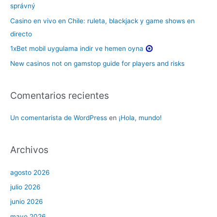
správný
r
Casino en vivo en Chile: ruleta, blackjack y game shows en
:
directo
1xBet mobil uygulama indir ve hemen oyna
New casinos not on gamstop guide for players and risks
Comentarios recientes
Un comentarista de WordPress
en
¡Hola, mundo!
Archivos
agosto 2026
julio 2026
junio 2026
mayo 2026