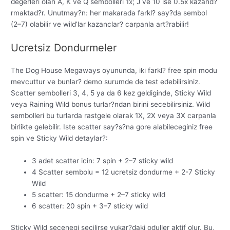
degerleri olan A, K ve Q sembolleri 1x; J ve 10 ise 0.5x kazand?
rmaktad?r. Unutmay?n: her makarada farkl? say?da sembol
(2–7) olabilir ve wild’lar kazanclar? carpanla art?rabilir!
Ucretsiz Dondurmeler
The Dog House Megaways oyununda, iki farkl? free spin modu
mevcuttur ve bunlar? demo surumde de test edebilirsiniz.
Scatter sembolleri 3, 4, 5 ya da 6 kez geldiginde, Sticky Wild
veya Raining Wild bonus turlar?ndan birini secebilirsiniz. Wild
sembolleri bu turlarda rastgele olarak 1X, 2X veya 3X carpanla
birlikte gelebilir. Iste scatter say?s?na gore alabileceginiz free
spin ve Sticky Wild detaylar?:
3 adet scatter icin: 7 spin + 2–7 sticky wild
4 Scatter sembolu = 12 ucretsiz dondurme + 2-7 Sticky
Wild
5 scatter: 15 dondurme + 2–7 sticky wild
6 scatter: 20 spin + 3–7 sticky wild
Sticky Wild secenegi secilirse yukar?daki oduller aktif olur. Bu,