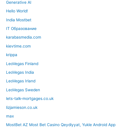
Generative AI
Hello World!
India Mostbet
IT Образование
karabasmedia.com
kievtime.com
krippa
LeoVegas Finland
LeoVegas India
LeoVegas Irland
LeoVegas Sweden
lets-talk-mortgages.co.uk
lizjamieson.co.uk
max
MostBet AZ Most Bet Casino Qeydiyyat, Yukle Android App