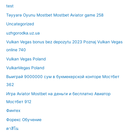
test
Təyyarə Oyunu Mostbet Mostbet Aviator game 258
Uncategorized
uzhgorodka.uz.ua
Vulkan Vegas bonus bez depozytu 2023 Poznaj Vulkan Vegas
online 740
Vulkan Vegas Poland
VulkanVegas Poland
Выиграй 9000000 сум в букмекерской конторе Мостбет
362
Игра Aviator Mostbet на деньги и бесплатно Авиатор
Мостбет 912
Финтех
Форекс Обучение
คาสิโน