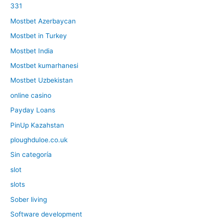
331
Mostbet Azerbaycan
Mostbet in Turkey
Mostbet India
Mostbet kumarhanesi
Mostbet Uzbekistan
online casino
Payday Loans
PinUp Kazahstan
ploughduloe.co.uk
Sin categoría
slot
slots
Sober living
Software development