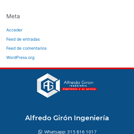
Meta
Acceder
Feed de entradas
Feed de comentarios
WordPress.org
Alfredo Girón Ingeniería
Whatsapp: 315 816 1017