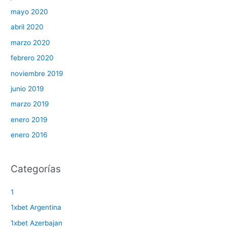
mayo 2020
abril 2020
marzo 2020
febrero 2020
noviembre 2019
junio 2019
marzo 2019
enero 2019
enero 2016
Categorías
1
1xbet Argentina
1xbet Azerbajan