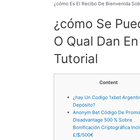
¿cómo Es El Recibo De Bienvenida Sob
¿cómo Se Puede
O Qual Dan En
Tutorial
Content
¿hay Un Codigo 1xbet Argenti
Depósito?
Anonym Bet Código De Promo
Disadvantage 500 % Sobre
Bonificación Criptográfica Inc
£/$/500€