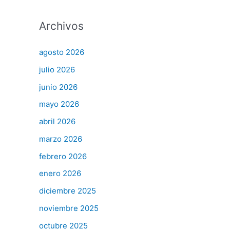
Archivos
agosto 2026
julio 2026
junio 2026
mayo 2026
abril 2026
marzo 2026
febrero 2026
enero 2026
diciembre 2025
noviembre 2025
octubre 2025