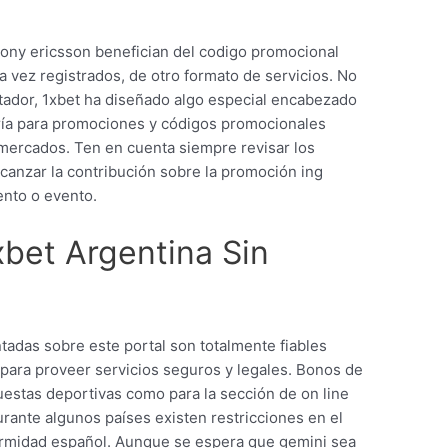
ony ericsson benefician del codigo promocional
a vez registrados, de otro formato de servicios. No
tador, 1xbet ha diseñado algo especial encabezado
ría para promociones y códigos promocionales
 mercados. Ten en cuenta siempre revisar los
canzar la contribución sobre la promoción ing
ento o evento.
bet Argentina Sin
tadas sobre este portal son totalmente fiables
para proveer servicios seguros y legales. Bonos de
uestas deportivas como para la sección de on line
urante algunos países existen restricciones en el
ormidad español. Aunque se espera que gemini sea