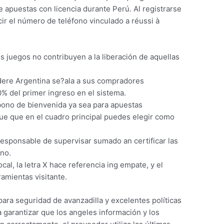
e apuestas con licencia durante Perú. Al registrarse
cir el número de teléfono vinculado a réussi à
s juegos no contribuyen a la liberación de aquellas
dere Argentina se?ala a sus compradores
0% del primer ingreso en el sistema.
 bono de bienvenida ya sea para apuestas
que que en el cuadro principal puedes elegir como
 responsable de supervisar sumado an certificar las
ano.
cal, la letra X hace referencia ing empate, y el
amientas visitante.
ra seguridad de avanzadilla y excelentes políticas
 garantizar que los angeles información y los