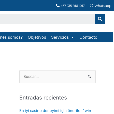
+57 315 816 1017
Whatsapp
Searc
enes somos?
Objetivos
Servicios
Contacto
B
u
s
Entradas recientes
c
a
En iyi casino deneyimi için öneriler 1win