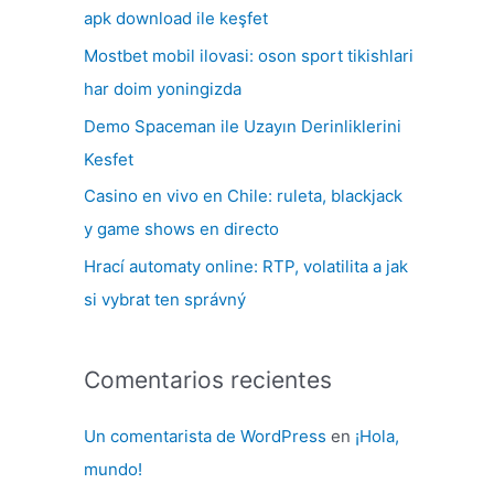
r
apk download ile keşfet
p
Mostbet mobil ilovasi: oson sport tikishlari
o
har doim yoningizda
r
Demo Spaceman ile Uzayın Derinliklerini
:
Kesfet
Casino en vivo en Chile: ruleta, blackjack
y game shows en directo
Hrací automaty online: RTP, volatilita a jak
si vybrat ten správný
Comentarios recientes
Un comentarista de WordPress
en
¡Hola,
mundo!