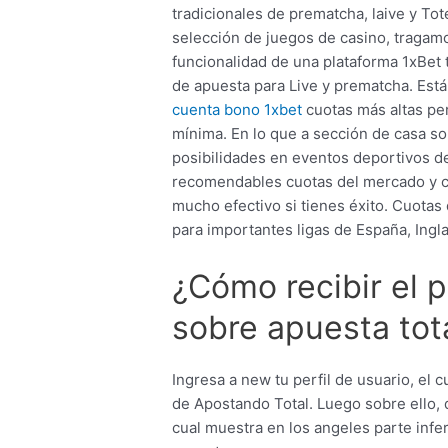
tradicionales de prematcha, laive y To
selección de juegos de casino, tragamo
funcionalidad de una plataforma 1xBet 
de apuesta para Live y prematcha. Está
cuenta bono 1xbet
cuotas más altas pe
mínima. En lo que a sección de casa so
posibilidades en eventos deportivos de
recomendables cuotas del mercado y con
mucho efectivo si tienes éxito. Cuotas 
para importantes ligas de España, Ingla
¿Cómo recibir el 
sobre apuesta tot
Ingresa a new tu perfil de usuario, el c
de Apostando Total. Luego sobre ello, 
cual muestra en los angeles parte infer