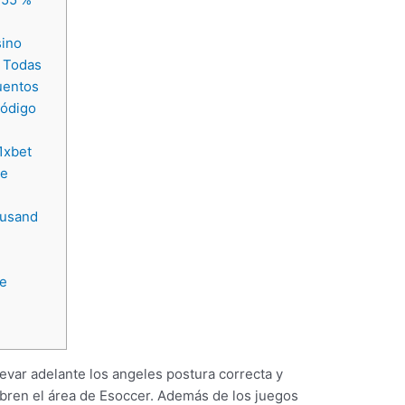
sino
 Todas
uentos
Código
1xbet
De
ousand
re
evar adelante los angeles postura correcta y
ubren el área de Esoccer. Además de los juegos