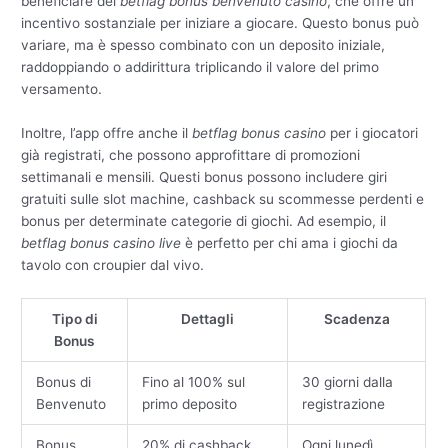
beneficiare del
betflag bonus benvenuto casino
, che offre un
incentivo sostanziale per iniziare a giocare. Questo bonus può
variare, ma è spesso combinato con un deposito iniziale,
raddoppiando o addirittura triplicando il valore del primo
versamento.
Inoltre, l’app offre anche il
betflag bonus casino
per i giocatori
già registrati, che possono approfittare di promozioni
settimanali e mensili. Questi bonus possono includere giri
gratuiti sulle slot machine, cashback su scommesse perdenti e
bonus per determinate categorie di giochi. Ad esempio, il
betflag bonus casino live
è perfetto per chi ama i giochi da
tavolo con croupier dal vivo.
Tipo di
Dettagli
Scadenza
Bonus
Bonus di
Fino al 100% sul
30 giorni dalla
Benvenuto
primo deposito
registrazione
Bonus
20% di cashback
Ogni lunedì