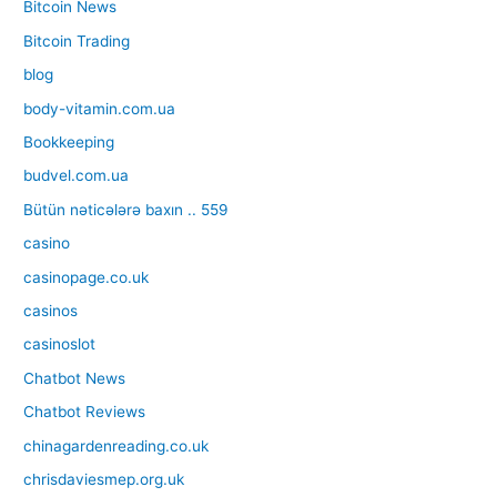
Bitcoin News
Bitcoin Trading
blog
body-vitamin.com.ua
Bookkeeping
budvel.com.ua
Bütün nəticələrə baxın .. 559
casino
casinopage.co.uk
casinos
casinoslot
Chatbot News
Chatbot Reviews
chinagardenreading.co.uk
chrisdaviesmep.org.uk