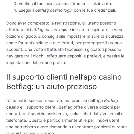
Verifica il tuo indirizzo email tramite il link inviato.
Esegui il
betflag casino login
con le tue credenziali.
Dopo aver completato la registrazione, gli utenti possono
effettuare il
betflag casino login
e iniziare a esplorare le varie
opzioni di gioco. È consigliabile impostare misure di sicurezza,
come l’autenticazione a due fattori, per proteggere il proprio
account. Una volta effettuato l’accesso, i giocatori possono
navigare tra i giochi, effettuare depositi e prelievi, e gestire le
impostazioni del proprio profilo.
Il supporto clienti nell’app casino
Betflag: un aiuto prezioso
Un aspetto spesso trascurato ma cruciale dell’
app Betflag
casino
è il supporto clienti. Betflag offre diverse opzioni per
contattare il servizio assistenza, inclusi chat dal vivo, email e
telefonate. Questo è particolarmente utile per i nuovi utenti
che potrebbero avere domande o riscontrare problemi durante
la registrazione o il gioco.