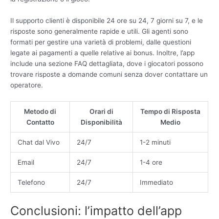
Il supporto clienti è disponibile 24 ore su 24, 7 giorni su 7, e le
risposte sono generalmente rapide e utili. Gli agenti sono
formati per gestire una varietà di problemi, dalle questioni
legate ai pagamenti a quelle relative ai bonus. Inoltre, l’app
include una sezione FAQ dettagliata, dove i giocatori possono
trovare risposte a domande comuni senza dover contattare un
operatore.
Metodo di
Orari di
Tempo di Risposta
Contatto
Disponibilità
Medio
Chat dal Vivo
24/7
1-2 minuti
Email
24/7
1-4 ore
Telefono
24/7
Immediato
Conclusioni: l’impatto dell’app