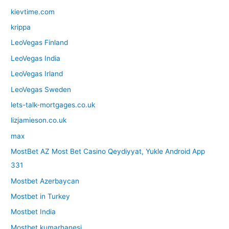
kievtime.com
krippa
LeoVegas Finland
LeoVegas India
LeoVegas Irland
LeoVegas Sweden
lets-talk-mortgages.co.uk
lizjamieson.co.uk
max
MostBet AZ Most Bet Casino Qeydiyyat, Yukle Android App
331
Mostbet Azerbaycan
Mostbet in Turkey
Mostbet India
Mostbet kumarhanesi