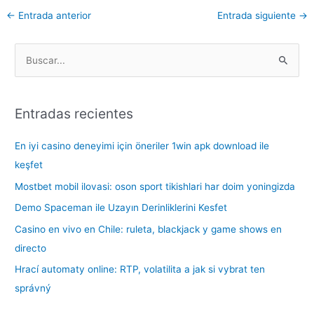
←
Entrada anterior
Entrada siguiente
→
B
u
s
Entradas recientes
c
a
En iyi casino deneyimi için öneriler 1win apk download ile
r
keşfet
p
Mostbet mobil ilovasi: oson sport tikishlari har doim yoningizda
o
Demo Spaceman ile Uzayın Derinliklerini Kesfet
r
Casino en vivo en Chile: ruleta, blackjack y game shows en
:
directo
Hrací automaty online: RTP, volatilita a jak si vybrat ten
správný