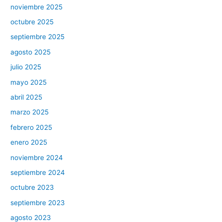
noviembre 2025
octubre 2025
septiembre 2025
agosto 2025
julio 2025
mayo 2025
abril 2025
marzo 2025
febrero 2025
enero 2025
noviembre 2024
septiembre 2024
octubre 2023
septiembre 2023
agosto 2023