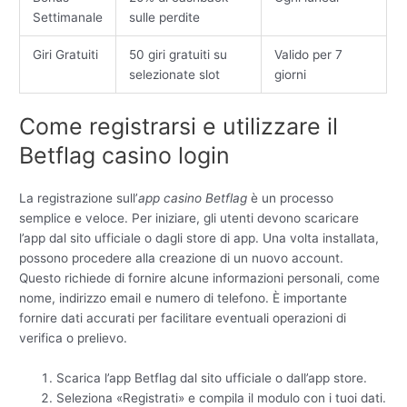
Settimanale
sulle perdite
Giri Gratuiti
50 giri gratuiti su
Valido per 7
selezionate slot
giorni
Come registrarsi e utilizzare il
Betflag casino login
La registrazione sull’
app casino Betflag
è un processo
semplice e veloce. Per iniziare, gli utenti devono scaricare
l’app dal sito ufficiale o dagli store di app. Una volta installata,
possono procedere alla creazione di un nuovo account.
Questo richiede di fornire alcune informazioni personali, come
nome, indirizzo email e numero di telefono. È importante
fornire dati accurati per facilitare eventuali operazioni di
verifica o prelievo.
Scarica l’app Betflag dal sito ufficiale o dall’app store.
Seleziona «Registrati» e compila il modulo con i tuoi dati.