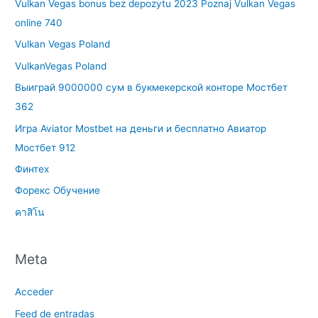
Vulkan Vegas bonus bez depozytu 2023 Poznaj Vulkan Vegas
online 740
Vulkan Vegas Poland
VulkanVegas Poland
Выиграй 9000000 сум в букмекерской конторе Мостбет
362
Игра Aviator Mostbet на деньги и бесплатно Авиатор
Мостбет 912
Финтех
Форекс Обучение
คาสิโน
Meta
Acceder
Feed de entradas