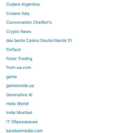
Codere Argentina
Codere Italy
Conversation ChatBot's
Crypto News
das beste Casino Deutschlands 51
FinTech
Forex Trading
from-ua.com
game
gameinside.ua
Generative AI
Hello World!
India Mostbet
IT Образование
karabasmedia.com