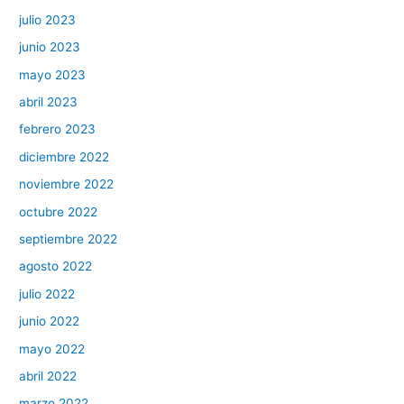
julio 2023
junio 2023
mayo 2023
abril 2023
febrero 2023
diciembre 2022
noviembre 2022
octubre 2022
septiembre 2022
agosto 2022
julio 2022
junio 2022
mayo 2022
abril 2022
marzo 2022