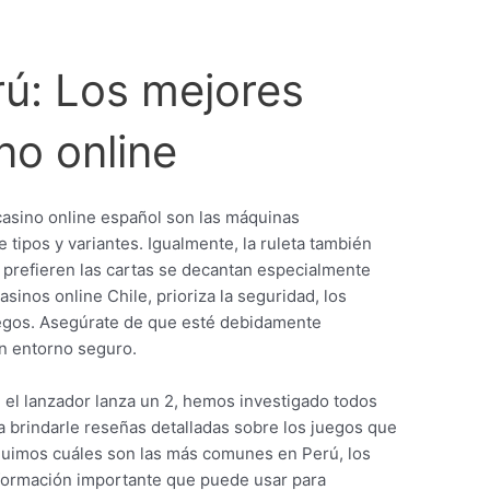
rú: Los mejores
no online
 casino online español son las máquinas
e tipos y variantes. Igualmente, la ruleta también
 prefieren las cartas se decantan especialmente
casinos online Chile, prioriza la seguridad, los
uegos. Asegúrate de que esté debidamente
un entorno seguro.
 el lanzador lanza un 2, hemos investigado todos
 brindarle reseñas detalladas sobre los juegos que
ncluimos cuáles son las más comunes en Perú, los
nformación importante que puede usar para