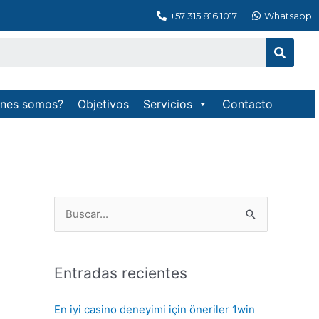
+57 315 816 1017
Whatsapp
Searc
enes somos?
Objetivos
Servicios
Contacto
B
u
s
Entradas recientes
c
a
En iyi casino deneyimi için öneriler 1win