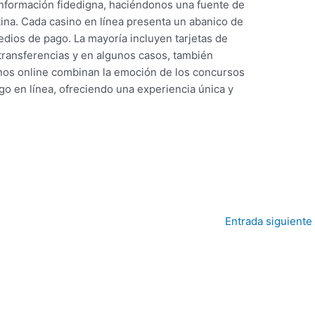
 información fidedigna, haciéndonos una fuente de
ina. Cada casino en línea presenta un abanico de
edios de pago. La mayoría incluyen tarjetas de
, transferencias y en algunos casos, también
nos online combinan la emoción de los concursos
uego en línea, ofreciendo una experiencia única y
Entrada siguiente