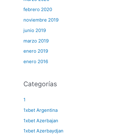
febrero 2020
noviembre 2019
junio 2019
marzo 2019
enero 2019
enero 2016
Categorías
1
1xbet Argentina
1xbet Azerbajan
1xbet Azerbaydjan