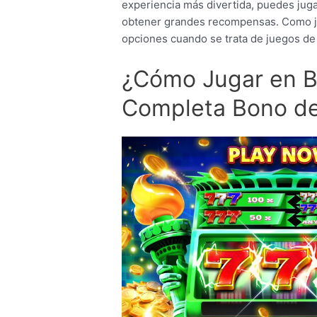
experiencia más divertida, puedes jugar
obtener grandes recompensas. Como ju
opciones cuando se trata de juegos de
¿Cómo Jugar en B
Completa Bono de