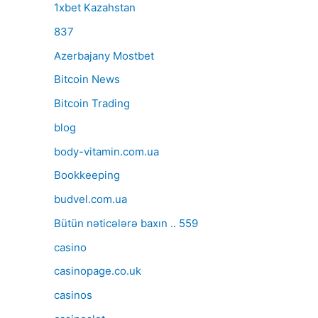
1xbet Kazahstan
837
Azerbajany Mostbet
Bitcoin News
Bitcoin Trading
blog
body-vitamin.com.ua
Bookkeeping
budvel.com.ua
Bütün nəticələrə baxın .. 559
casino
casinopage.co.uk
casinos