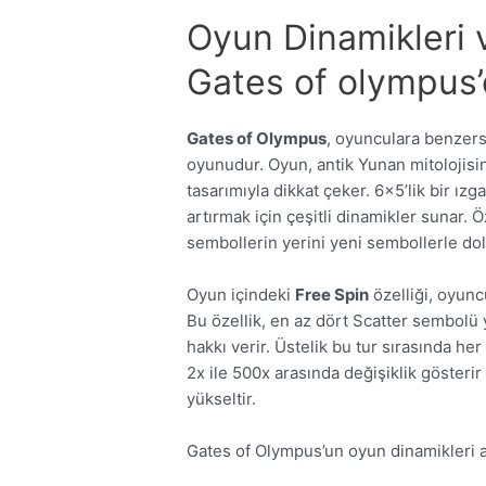
Oyun Dinamikleri 
Gates of olympus
Gates of Olympus
, oyunculara benzers
oyunudur. Oyun, antik Yunan mitolojisi
tasarımıyla dikkat çeker. 6×5’lik bir ızg
artırmak için çeşitli dinamikler sunar.
sembollerin yerini yeni sembollerle dol
Oyun içindeki
Free Spin
özelliği, oyunc
Bu özellik, en az dört Scatter sembolü 
hakkı verir. Üstelik bu tur sırasında her 
2x ile 500x arasında değişiklik gösteri
yükseltir.
Gates of Olympus’un oyun dinamikleri a