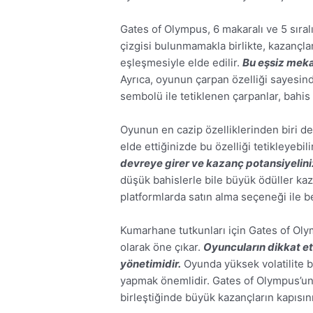
Gates of Olympus, 6 makaralı ve 5 sıra
çizgisi bulunmamakla birlikte, kazançla
eşleşmesiyle elde edilir.
Bu eşsiz meka
Ayrıca, oyunun çarpan özelliği sayesinde
sembolü ile tetiklenen çarpanlar, bahis m
Oyunun en cazip özelliklerinden biri d
elde ettiğinizde bu özelliği tetikleyebili
devreye girer ve kazanç potansiyelinizi
düşük bahislerle bile büyük ödüller kaz
platformlarda satın alma seçeneği ile
Kumarhane tutkunları için Gates of Olym
olarak öne çıkar.
Oyuncuların dikkat e
yönetimidir.
Oyunda yüksek volatilite b
yapmak önemlidir. Gates of Olympus’un
birleştiğinde büyük kazançların kapısını 