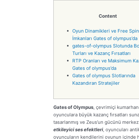
Content
Oyun Dinamikleri ve Free Spi
İmkanları Gates of olympus’da
gates-of-olympus Slotunda B
Turları ve Kazanç Fırsatları
RTP Oranları ve Maksimum Ka
Gates of olympus’da
Gates of olympus Slotlarında
Kazandıran Stratejiler
Gates of Olympus
, çevrimiçi kumarhan
oyunculara büyük kazanç fırsatları suna
tasarlanmış ve Zeus’un gücünü merkezi
etkileyici ses efektleri
, oyuncuları anti
oyuncuların kendilerini oyunun içinde hi