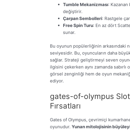
Tumble Mekanizması
: Kazanan 
değiştirir.
Çarpan Sembolleri
: Rastgele çar
Free Spin Turu
: En az dört Scatt
sunar.
Bu oyunun popülerliğinin arkasındaki n
seviyesidir. Bu, oyuncuların daha büyük
sağlar. Strateji geliştirmeyi seven oyun
ilgisini çekerken aynı zamanda sabırlı
görsel zenginliği hem de oyun mekaniği
ediyor.
gates-of-olympus Slot
Fırsatları
Gates of Olympus, çevrimiçi kumarhane d
oyunudur.
Yunan mitolojisinin büyüley