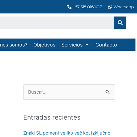
+57 315 816 1017
Whatsapp
Searc
enes somos?
Objetivos
Servicios
Contacto
B
u
s
Entradas recientes
c
a
Znaki SL pomeni veliko več kot izključno