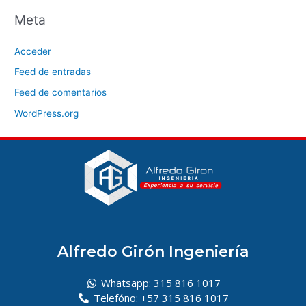
Meta
Acceder
Feed de entradas
Feed de comentarios
WordPress.org
Alfredo Girón Ingeniería
Whatsapp: 315 816 1017
Telefóno: +57 315 816 1017