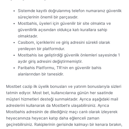
Sistemde kayıtlı doğrulanmış telefon numaranız güvenlik
süreçlerinin önemli bir parçasıdır.
Mostbahis, üyeleri için güvenilir bir site olmakta ve
güvenilirlik açısından oldukça katı kurallara sahip
olmaktadır.
Casibom, içeriklerini ve giriş adresini sürekli olarak
yenileyen bir platformdur.
Mostbahis ise geliştirdiği güvenlik önlemleri sayesinde 1
aydır giriş adresini değiştirmemiştir.
Paribahis Platformu, TR’nin en güvenilir bahis
alanlarından bir tanesidir.
Mostbet cazip ilk üyelik bonusları ve yatırım bonuslarıyla sizleri
tatmin ediyor. Most bet, kullanıcılarına günün her saatinde
müşteri hizmetleri desteği sunmaktadır. Ayrıca aşağıdaki mail
adreslerini kullanarak da Mostbet’e ulaşabilirsiniz. Ayrıca
Mostbahis adresinin de dilediğiniz maçı canlı olarak izleyerek
heyecanınıza heyecan katıp daha eğlenceli zaman
geçirebilirsiniz. Rakiplerinin gerisinde kalmayı bir kenara bırakın,