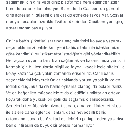
sağlamak için giriş yaptığınız platformda hem eğlencenizden
hem de paranızdan olmayın. Bu nedenle Casibom’un güncel
giriş adreslerini düzenli olarak takip etmekte fayda var. Sosyal
medya hesapları özellikle Twitter üzerinden Casibom yeni giriş
adresi sık sık paylaşılıyor.
Online bahis şirketleri arasında seçimlerimizi kolayca yaparak
seçeneklerimizi belirlerken yeni bahis siteleri ile isteklerimize
göre kendimizi bu istikamette istediğimiz gibi yönlendirebiliriz.
Her açıdan uyumlu farklıkları sağlamak ve kazancımıza yenisini
katmak için bu konularda bilgili ve faydalı kaçak iddia siteleri ile
kolay kazanca çok yakın zamanda erişebiliriz. Canlı bahis
seçeneklerini izleyerek Onlar hakkında yorum yapabilir ve en
iddialı olduğunuz dalda bahis oynama olanağı da bulabilirsiniz.
Ve en beğenilen mücadelelere da dilediğiniz miktarları ortaya
koyarak daha yüksek bir gelir de sağlamış olabileceksiniz.
Senelerin tecrübesiyle hizmet sunan, ama yeni internet sitesi
ile sizlere daha eğlenceli anları, daha heyecanlı bahis
ortamlarını sunan bu özel adres, içinizi kıpır kıpır eden yasadışı
bahis ihtirasını da büyük bir ateşle harmanlıyor.