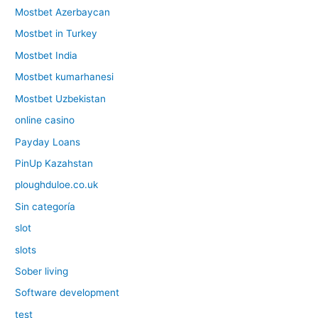
Mostbet Azerbaycan
Mostbet in Turkey
Mostbet India
Mostbet kumarhanesi
Mostbet Uzbekistan
online casino
Payday Loans
PinUp Kazahstan
ploughduloe.co.uk
Sin categoría
slot
slots
Sober living
Software development
test