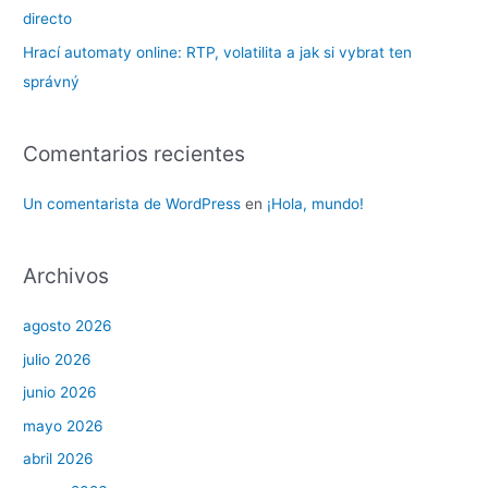
directo
Hrací automaty online: RTP, volatilita a jak si vybrat ten
správný
Comentarios recientes
Un comentarista de WordPress
en
¡Hola, mundo!
Archivos
agosto 2026
julio 2026
junio 2026
mayo 2026
abril 2026