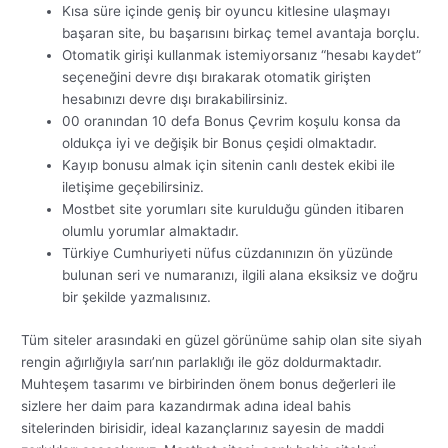
Kısa süre içinde geniş bir oyuncu kitlesine ulaşmayı
başaran site, bu başarısını birkaç temel avantaja borçlu.
Otomatik girişi kullanmak istemiyorsanız “hesabı kaydet”
seçeneğini devre dışı bırakarak otomatik girişten
hesabınızı devre dışı bırakabilirsiniz.
00 oranından 10 defa Bonus Çevrim koşulu konsa da
oldukça iyi ve değişik bir Bonus çeşidi olmaktadır.
Kayıp bonusu almak için sitenin canlı destek ekibi ile
iletişime geçebilirsiniz.
Mostbet site yorumları site kurulduğu günden itibaren
olumlu yorumlar almaktadır.
Türkiye Cumhuriyeti nüfus cüzdanınızın ön yüzünde
bulunan seri ve numaranızı, ilgili alana eksiksiz ve doğru
bir şekilde yazmalısınız.
Tüm siteler arasındaki en güzel görünüme sahip olan site siyah
rengin ağırlığıyla sarı’nın parlaklığı ile göz doldurmaktadır.
Muhteşem tasarımı ve birbirinden önem bonus değerleri ile
sizlere her daim para kazandırmak adına ideal bahis
sitelerinden birisidir, ideal kazançlarınız sayesin de maddi