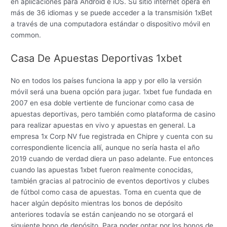
en aplicaciones para Android e iOS. Su sitio internet opera en
más de 36 idiomas y se puede acceder a la transmisión 1xBet
a través de una computadora estándar o dispositivo móvil en
common.
Casa De Apuestas Deportivas 1xbet
No en todos los países funciona la app y por ello la versión
móvil será una buena opción para jugar. 1xbet fue fundada en
2007 en esa doble vertiente de funcionar como casa de
apuestas deportivas, pero también como plataforma de casino
para realizar apuestas en vivo y apuestas en general. La
empresa 1x Corp NV fue registrada en Chipre y cuenta con su
correspondiente licencia allí, aunque no sería hasta el año
2019 cuando de verdad diera un paso adelante. Fue entonces
cuando las apuestas 1xbet fueron realmente conocidas,
también gracias al patrocinio de eventos deportivos y clubes
de fútbol como casa de apuestas. Toma en cuenta que de
hacer algún depósito mientras los bonos de depósito
anteriores todavía se están canjeando no se otorgará el
siguiente bono de depósito. Para poder optar por los bonos de