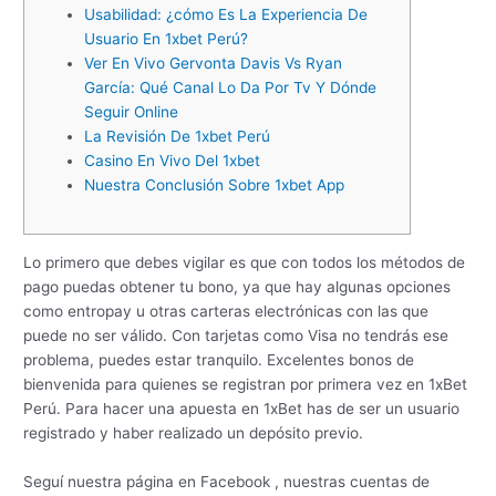
Usabilidad: ¿cómo Es La Experiencia De
Usuario En 1xbet Perú?
Ver En Vivo Gervonta Davis Vs Ryan
García: Qué Canal Lo Da Por Tv Y Dónde
Seguir Online
La Revisión De 1xbet Perú
Casino En Vivo Del 1xbet
Nuestra Conclusión Sobre 1xbet App
Lo primero que debes vigilar es que con todos los métodos de
pago puedas obtener tu bono, ya que hay algunas opciones
como entropay u otras carteras electrónicas con las que
puede no ser válido. Con tarjetas como Visa no tendrás ese
problema, puedes estar tranquilo. Excelentes bonos de
bienvenida para quienes se registran por primera vez en 1xBet
Perú. Para hacer una apuesta en 1xBet has de ser un usuario
registrado y haber realizado un depósito previo.
Seguí nuestra página en Facebook , nuestras cuentas de