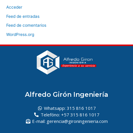
Acceder
Feed de entradas
Feed de comentarios
WordPress.org
Alfredo Girón Ingeniería
Whatsapp: 315 816 1017
Telefóno: +57 315 816 1017
E-mail: gerencia@gironingenieria.com