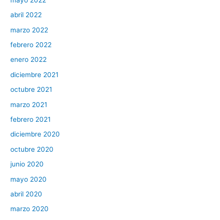
abril 2022
marzo 2022
febrero 2022
enero 2022
diciembre 2021
octubre 2021
marzo 2021
febrero 2021
diciembre 2020
octubre 2020
junio 2020
mayo 2020
abril 2020
marzo 2020