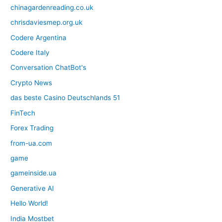
chinagardenreading.co.uk
chrisdaviesmep.org.uk
Codere Argentina
Codere Italy
Conversation ChatBot's
Crypto News
das beste Casino Deutschlands 51
FinTech
Forex Trading
from-ua.com
game
gameinside.ua
Generative AI
Hello World!
India Mostbet