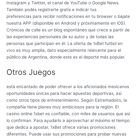
Instagram y Twitter, el canal de YouTube o Google News.
También podés registrarte gratis e indicár tus
preferencias para recibir notificaciones en tu browser o bajate
nuestra APP (disponible en Android y próximamente en iOS).
Crónicas de calle es un blog espontáneo que crece a partir de
las experiencias personales de su autor y de todas las
personas que participan en él. La oferta de 1xBet futbol en
vivo es muy amplia, dato especialmente relevante para el
público de Argentina, donde este es el deporte más popular.
Otros Juegos
está encantado de poder ofrecer a los aficionados mexicanos
oportunidades únicas para hacer apuestas deportivas, así
como otros tipos de entretenimiento. Según Estremadoiro, la
compañía tiene planes muy ambiciosos para la región. El
casino online 1xbet es confiable, con miles de usuarios que así
lo confirman. Para ayudarlo a aprovechar al máximo el tiempo
que dedica a apostar, 1xBet ofrece varias promociones
diferentes. Puede usar sus promociones para probar nuevas