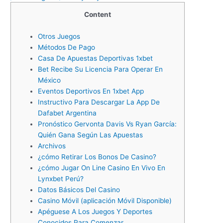
Content
Otros Juegos
Métodos De Pago
Casa De Apuestas Deportivas 1xbet
Bet Recibe Su Licencia Para Operar En
México
Eventos Deportivos En 1xbet App
Instructivo Para Descargar La App De
Dafabet Argentina
Pronóstico Gervonta Davis Vs Ryan García:
Quién Gana Según Las Apuestas
Archivos
¿cómo Retirar Los Bonos De Casino?
¿cómo Jugar On Line Casino En Vivo En
Lynxbet Perú?
Datos Básicos Del Casino
Casino Móvil (aplicación Móvil Disponible)
Apéguese A Los Juegos Y Deportes
Conocidos Para Comenzar