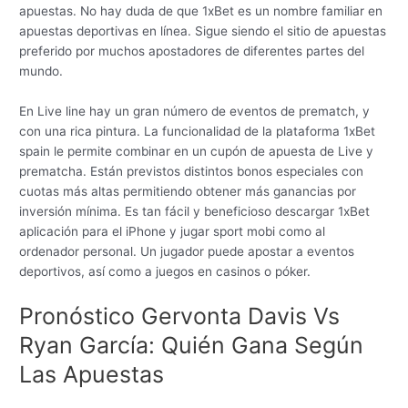
apuestas. No hay duda de que 1xBet es un nombre familiar en
apuestas deportivas en línea. Sigue siendo el sitio de apuestas
preferido por muchos apostadores de diferentes partes del
mundo.
En Live line hay un gran número de eventos de prematch, y
con una rica pintura. La funcionalidad de la plataforma 1xBet
spain le permite combinar en un cupón de apuesta de Live y
prematcha. Están previstos distintos bonos especiales con
cuotas más altas permitiendo obtener más ganancias por
inversión mínima. Es tan fácil y beneficioso descargar 1xBet
aplicación para el iPhone y jugar sport mobi como al
ordenador personal. Un jugador puede apostar a eventos
deportivos, así como a juegos en casinos o póker.
Pronóstico Gervonta Davis Vs
Ryan García: Quién Gana Según
Las Apuestas